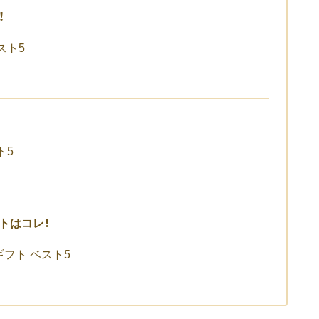
！
スト5
ト5
トはコレ！
フト ベスト5