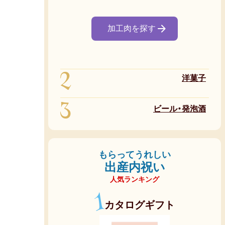
加工肉を探す
2
洋菓子
3
ビール・発泡酒
もらってうれしい
出産内祝い
人気ランキング
1
カタログギフト