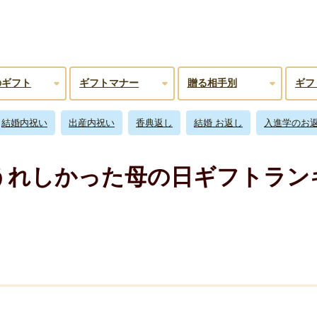
のギフト
ギフトマナー
贈る相手別
ギフ
結婚内祝い
出産内祝い
香典返し
結婚 お返し
入進学のお
うれしかった母の日ギフトランキ