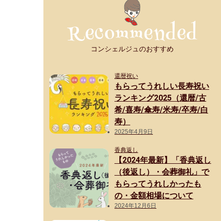
コンシェルジュのおすすめ
還暦祝い
もらってうれしい長寿祝い
ランキング2025（還暦/古
希/喜寿/傘寿/米寿/卒寿/白
寿）
2025年4月9日
香典返し
【2024年最新】「香典返し
（後返し）・会葬御礼」で
もらってうれしかったも
の・金額相場について
2024年12月6日