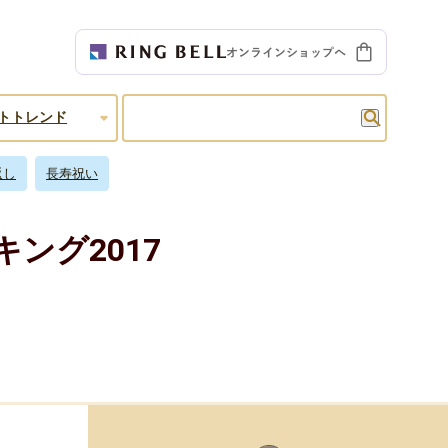
検索
トトレンド
返し
長寿祝い
ング2017