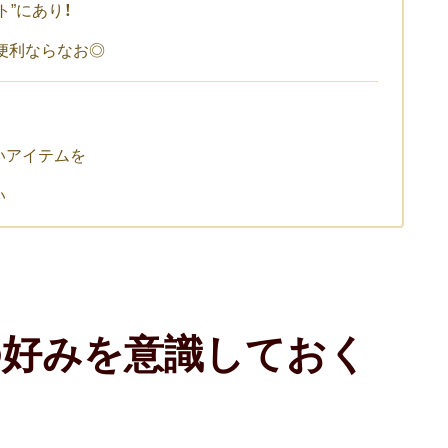
”にあり！
で便利ならなお◎
いアイテムを
い
の好みを意識しておく