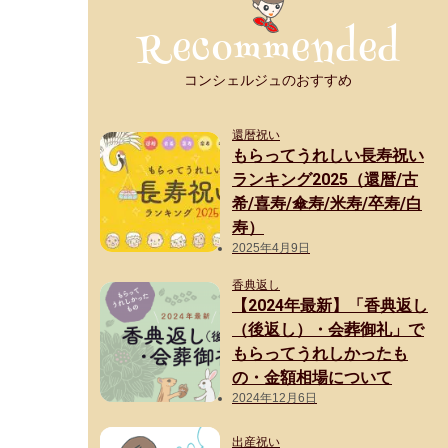
コンシェルジュのおすすめ
還暦祝い
もらってうれしい長寿祝い
ランキング2025（還暦/古
希/喜寿/傘寿/米寿/卒寿/白
寿）
2025年4月9日
香典返し
【2024年最新】「香典返し
（後返し）・会葬御礼」で
もらってうれしかったも
の・金額相場について
2024年12月6日
出産祝い