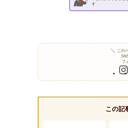
す
この
S
フ
この記