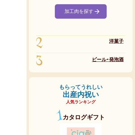
加工肉を探す
2
洋菓子
3
ビール・発泡酒
もらってうれしい
出産内祝い
人気ランキング
1
カタログギフト