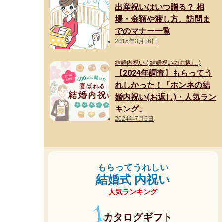
出産祝いはいつ贈る？ 相
場・金額や渡し方、訪問ま
でのマナー一覧
2015年3月16日
結婚内祝い ( 結婚祝いのお返し )
【2024年調査】もらってう
れしかった！「ホンネの結
婚内祝い(お返し)・人気ラン
キング」
2024年7月5日
もらってうれしい
結婚式 内祝い
人気ランキング
1
カタログギフト