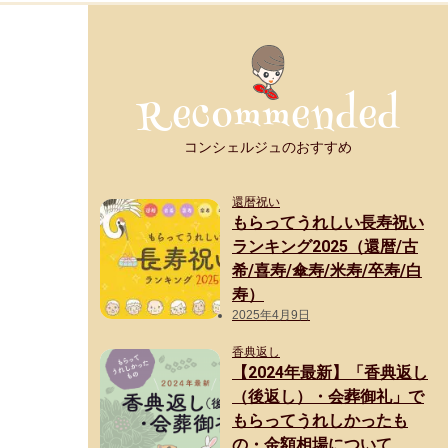
コンシェルジュのおすすめ
還暦祝い
もらってうれしい長寿祝い
ランキング2025（還暦/古
希/喜寿/傘寿/米寿/卒寿/白
寿）
2025年4月9日
香典返し
【2024年最新】「香典返し
（後返し）・会葬御礼」で
もらってうれしかったも
の・金額相場について