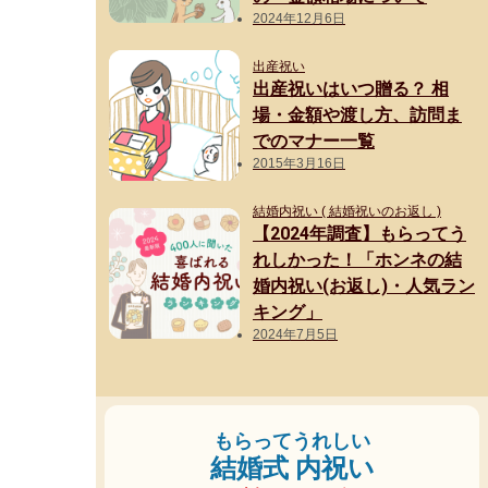
2024年12月6日
出産祝い
出産祝いはいつ贈る？ 相
場・金額や渡し方、訪問ま
でのマナー一覧
2015年3月16日
結婚内祝い ( 結婚祝いのお返し )
【2024年調査】もらってう
れしかった！「ホンネの結
婚内祝い(お返し)・人気ラン
キング」
2024年7月5日
もらってうれしい
結婚式 内祝い