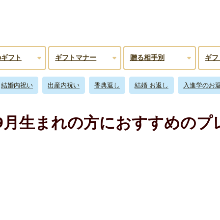
のギフト
ギフトマナー
贈る相手別
ギフ
結婚内祝い
出産内祝い
香典返し
結婚 お返し
入進学のお
 9月生まれの方におすすめの