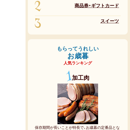
2
商品券・ギフトカード
3
スイーツ
もらってうれしい
お歳暮
人気ランキング
1
加工肉
保存期間が長いことが特長で、お歳暮の定番品とな