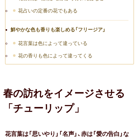
転職祝い
花占いの定番の花でもある
就職祝い
鮮やかな色も香りも楽しめる「フリージア」
開店・移転祝い
花言葉は色によって違っている
退職祝い
花の香りも色によって違ってくる
昇進・栄転祝い
叙勲祝い
春の訪れをイメージさせる
永年勤続表彰
「チューリップ」
陣中見舞い
長寿祝い
花言葉は「思いやり」「名声」、赤は「愛の告白」な
百寿