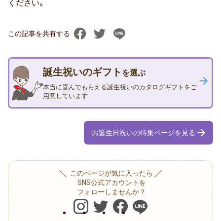
ください。
孫の日
この記事を共有する
ギフトマナー
誕生祝いのギフト
を選ぶ
相場・予算
本当に喜んでもらえる誕生祝いのカタログギフトをご
用意しています
マナー・常識
メッセージ（メッセージカード・お礼
お誕生日祝いの特集ページを見る
状）
のし・表書き
このページが気に入ったら
SNS公式アカウントを
包装・ラッピング
フォローしませんか？