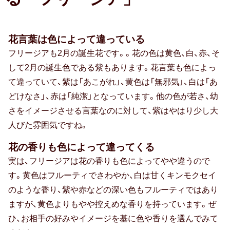
お中元
暑中・残暑見舞い
花言葉は色によって違っている
フリージアも2月の誕生花です。。花の色は黄色、白、赤、そ
寒中見舞い
して2月の誕生色である紫もあります。花言葉も色によっ
お歳暮
て違っていて、紫は「あこがれ」、黄色は「無邪気」、白は「あ
どけなさ」、赤は「純潔」となっています。他の色が若さ、幼
お年賀
さをイメージさせる言葉なのに対して、紫はやはり少し大
人びた雰囲気ですね。
母の日
花の香りも色によって違ってくる
父の日
実は、フリージアは花の香りも色によってやや違うので
敬老の日
す。黄色はフルーティでさわやか、白は甘くキンモクセイ
のような香り、紫や赤などの深い色もフルーティではあり
ひな祭り
ますが、黄色よりもやや控えめな香りを持っています。ぜ
こどもの日
ひ、お相手の好みやイメージを基に色や香りを選んでみて