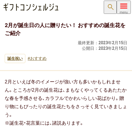
検索
2月が誕生日の人に贈りたい！ おすすめの誕生花を
内祝い･お返し
ご紹介
内祝い･お返しTOP
最終更新：
2023年2月15日
公開日：
2023年2月15日
内祝い・お祝い返し
おすすめ
誕生祝い
出産内祝い ( 出産祝いのお返し )
結婚内祝い ( 結婚祝いのお返し )
2月といえば冬のイメージが強い方も多いかもしれませ
ん。ところが2月の誕生花は、まもなくやってくるあたたか
新築内祝い ( 新築祝いのお返し )
な春を予感させる、カラフルでかわいらしい花ばかり。贈
り物にもぴったりの誕生花たちをさっそく見ていきましょ
快気祝い（快気内祝い）
う。
※誕生花・花言葉には、諸説あります。
入学内祝い（入学祝いのお返し）