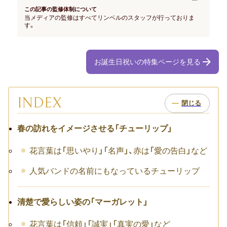
お祝い･お見舞いTOP
この記事の監修体制について
当メディアの監修はすべてリンベルのスタッフが行っておりま
す。
子どものお祝い・ギフト
成人祝い
お誕生日祝いの特集ページを見る
卒園・卒業祝い
初節句祝い
INDEX
入学祝い
春の訪れをイメージさせる「チューリップ」
七五三
花言葉は「思いやり」「名声」、赤は「愛の告白」など
仕事のお祝い・ギフト
人気バンドの名前にもなっているチューリップ
お詫び
清楚で愛らしい姿の「マーガレット」
創立・創業記念（周年記念）
花言葉は「信頼」「誠実」「真実の愛」など