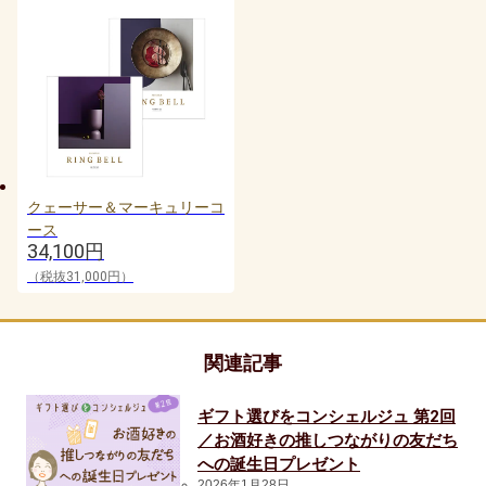
20代女性
30代女性
友達・友人
40代女性
クェーサー＆マーキュリーコ
ース
親族（ 親・親戚 )
34,100円
（税抜31,000円）
50代女性
子供（ 赤ちゃん・孫 )
関連記事
60代女性
ギフト選びをコンシェルジュ 第2回
／お酒好きの推しつながりの友だち
上司・先輩
への誕生日プレゼント
2026年1月28日