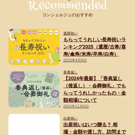
コンシェルジュのおすすめ
還暦祝い
もらってうれしい長寿祝いラ
ンキング2025（還暦/古希/喜
寿/傘寿/米寿/卒寿/白寿）
2025年4月9日
香典返し
【2024年最新】「香典返し
（後返し）・会葬御礼」でも
らってうれしかったもの・金
額相場について
2024年12月6日
出産祝い
出産祝いはいつ贈る？ 相
場・金額や渡し方、訪問まで