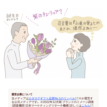
結納返し
高額ギフトの内祝い
就職内祝い
香典返し
喪中見舞い
引き出物
結婚式 引出物
法事 引出物
運営企業について
お祝い･お見舞い
当メディアは
カタログギフト品質No.1のリンベル
※が運営す
る公式メディアです。 ※2022年12月期 ブランドのイメージ調査
（調査機関：日本マーケティングリサーチ機構）詳しくは
こちら