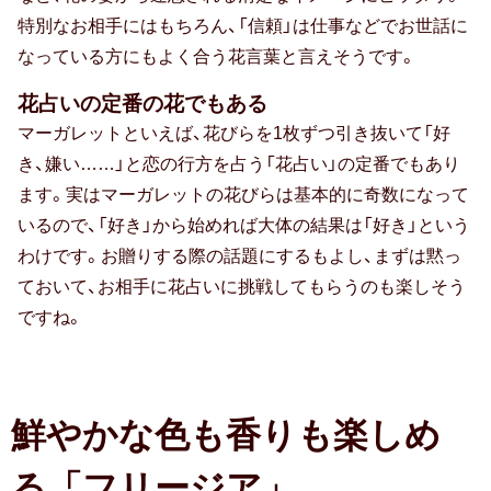
特別なお相手にはもちろん、「信頼」は仕事などでお世話に
なっている方にもよく合う花言葉と言えそうです。
防災の日
花占いの定番の花でもある
カード式
マーガレットといえば、花びらを1枚ずつ引き抜いて「好
七夕
き、嫌い……」と恋の行方を占う「花占い」の定番でもあり
ます。実はマーガレットの花びらは基本的に奇数になって
バレンタイン
いるので、「好き」から始めれば大体の結果は「好き」という
わけです。お贈りする際の話題にするもよし、まずは黙っ
節分
ておいて、お相手に花占いに挑戦してもらうのも楽しそう
ホワイトデー
ですね。
ハロウィン
クリスマス
鮮やかな色も香りも楽しめ
おせち
る「フリージア」