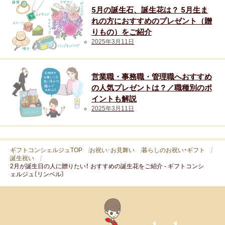
5月の誕生石、誕生花は？ 5月生ま
人気・ランキング
れの方におすすめのプレゼント（贈
りもの）をご紹介
定番ギフト
2025年3月11日
おすすめ
営業職・事務職・管理職へおすすめ
おしゃれ
の人気プレゼントは？／職種別のポ
イントも解説
2025年3月11日
注目カテゴリ
ギフトコンシェルジュTOP
お祝い･お見舞い
暮らしのお祝い・ギフト
結婚内祝い
出産内祝い
香典返し
誕生祝い
2月が誕生日の人に贈りたい！ おすすめの誕生花をご紹介 - ギフトコンシ
ェルジュ〔リンベル〕
結婚 お返し
入進学のお返し
長寿祝い