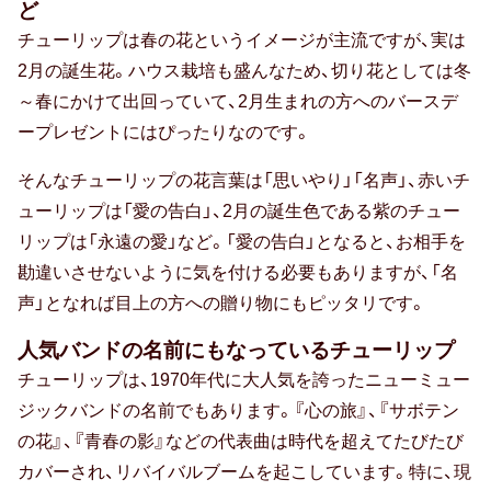
ど
卒寿祝い
チューリップは春の花というイメージが主流ですが、実は
2月の誕生花。ハウス栽培も盛んなため、切り花としては冬
白寿祝い
～春にかけて出回っていて、2月生まれの方へのバースデ
ープレゼントにはぴったりなのです。
還暦祝い
そんなチューリップの花言葉は「思いやり」「名声」、赤いチ
古希祝い
ューリップは「愛の告白」、2月の誕生色である紫のチュー
喜寿祝い
リップは「永遠の愛」など。「愛の告白」となると、お相手を
勘違いさせないように気を付ける必要もありますが、「名
米寿祝い
声」となれば目上の方への贈り物にもピッタリです。
暮らしのお祝い・ギフト
人気バンドの名前にもなっているチューリップ
チューリップは、1970年代に大人気を誇ったニューミュー
厄払い・厄除け
ジックバンドの名前でもあります。『心の旅』、『サボテン
の花』、『青春の影』などの代表曲は時代を超えてたびたび
結婚祝い
カバーされ、リバイバルブームを起こしています。特に、現