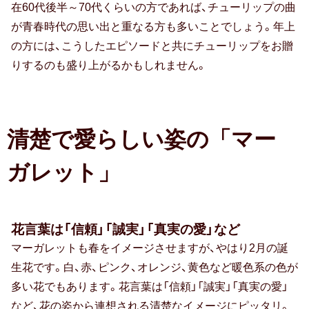
出産祝い
在60代後半～70代くらいの方であれば、チューリップの曲
が青春時代の思い出と重なる方も多いことでしょう。年上
誕生祝い
の方には、こうしたエピソードと共にチューリップをお贈
手土産・プチギフト
りするのも盛り上がるかもしれません。
お見舞い
新築祝い
清楚で愛らしい姿の「マー
退院祝い
ガレット」
結婚記念日
金婚式
花言葉は「信頼」「誠実」「真実の愛」など
マーガレットも春をイメージさせますが、やはり2月の誕
銀婚式
生花です。白、赤、ピンク、オレンジ、黄色など暖色系の色が
多い花でもあります。花言葉は「信頼」「誠実」「真実の愛」
季節のギフト
など、花の姿から連想される清楚なイメージにピッタリ。