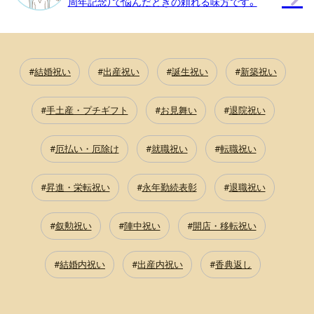
周年記念）で悩んだときの頼れる味方です。
結婚祝い
出産祝い
誕生祝い
新築祝い
手土産・プチギフト
お見舞い
退院祝い
厄払い・厄除け
就職祝い
転職祝い
昇進・栄転祝い
永年勤続表彰
退職祝い
叙勲祝い
陣中祝い
開店・移転祝い
結婚内祝い
出産内祝い
香典返し