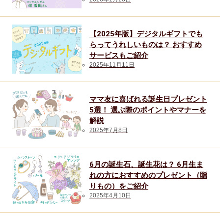
70代女性
同僚
【2025年版】デジタルギフトでも
らってうれしいものは？ おすすめ
80代女性
サービスもご紹介
2025年11月11日
部下・後輩
20代男性
ママ友に喜ばれる誕生日プレゼント
5選！ 選ぶ際のポイントやマナーを
90代女性
解説
2025年7月8日
30代男性
6月の誕生石、誕生花は？ 6月生ま
ギフトトレンド
れの方におすすめのプレゼント（贈
りもの）をご紹介
2025年4月10日
トレンド・流行