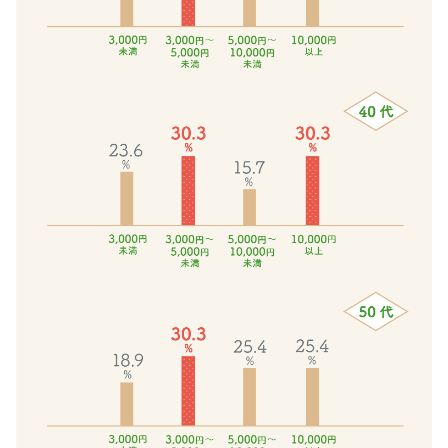
し
親族（ 親・親戚 )
弟
た
姉
50代女性
お
妹
せ
13.3％
子供（ 赤ちゃん・孫 )
ち
5
60代女性
18％（2020
位
年：
祖
上司・先輩
19.5％
父
5
70代女性
母
位）
8.5％
同僚
5
6
80代女性
位
位
数
仕
部下・後輩
量
事
限
20代男性
関
定