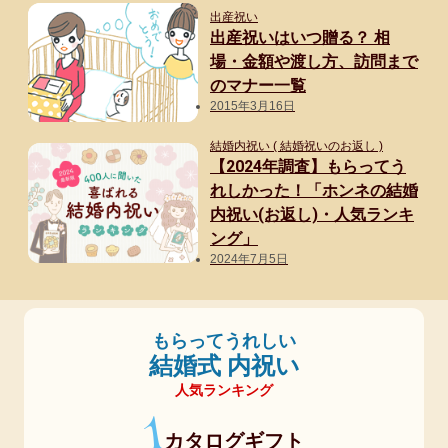
満
な
出産祝い
出産祝いはいつ贈る？ 相
18.9％
ど、
場・金額や渡し方、訪問まで
日
3,000
のマナー一覧
持
2015年3月16日
円
ち
～
結婚内祝い ( 結婚祝いのお返し )
す
5,000
【2024年調査】もらってう
る
れしかった！「ホンネの結婚
円
お
内祝い(お返し)・人気ランキ
未
ング」
せ
満
2024年7月5日
ち
30.3％
8.5％（2020
5,000
年：
もらってうれしい
円
ベ
結婚式 内祝い
～
ス
人気ランキング
10,000
ト
1
円
10
カタログギフト