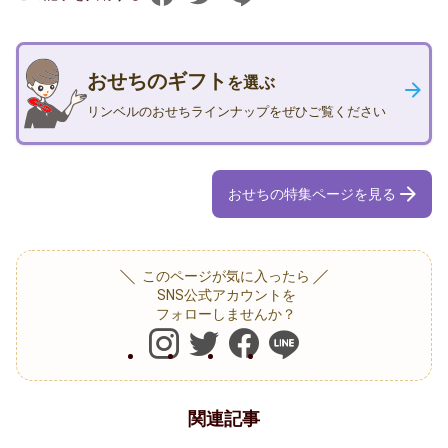
30
大
代
人
3,000
数
おせちのギフト
を選ぶ
円
で
未
リンベルのおせちラインナップをぜひご覧ください
食
満
べ
26.3％
ら
おせちの特集ページを見る
れ
3,000
る
円
ボ
～
このページが気に入ったら
リ
5,000
SNS公式アカウントを
フォローしませんか？
ュ
円
ー
未
ム
満
満
29.8％
関連記事
点