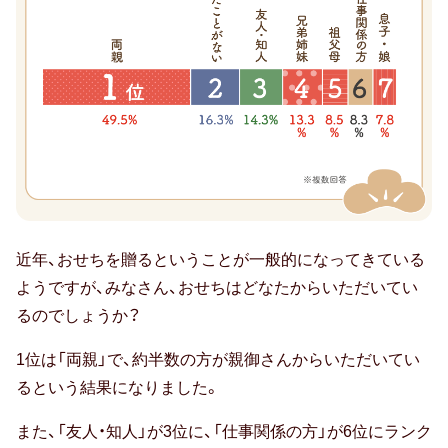
お中元
華
な
暑中・残暑見舞い
食
寒中見舞い
材
で
お歳暮
作
っ
お年賀
た
母の日
高
お
近年、おせちを贈るということが一般的になってきている
級
せ
ようですが、みなさん、おせちはどなたからいただいてい
父の日
ち
お
るのでしょうか？
は
敬老の日
せ
誰
1位は「両親」で、約半数の方が親御さんからいただいてい
ち
ひな祭り
か
るという結果になりました。
20.3％（2020
ら
年：
こどもの日
また、「友人・知人」が3位に、「仕事関係の方」が6位にランク
も
20.8％