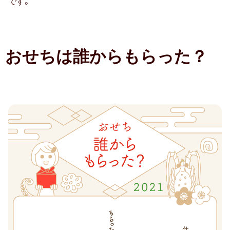
です。
老
舗・
防災の日
名
店
おせちは誰からもらった？
カード式
の
七夕
お
せ
バレンタイン
ち
50.8％（2020
節分
年：
ホワイトデー
51.8％
1
ハロウィン
位）
クリスマス
2
おせち
位
豪