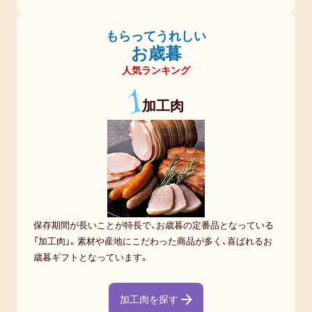
21％
もらってうれしい
3,000
お歳暮
円
人気ランキング
～
1
5,000
加工肉
円
未
満
30.5％
5,000
保存期間が長いことが特長で、お歳暮の定番品となっている
円
「加工肉」。素材や産地にこだわった商品が多く、喜ばれるお
～
歳暮ギフトとなっています。
10,000
円
加工肉を探す
未