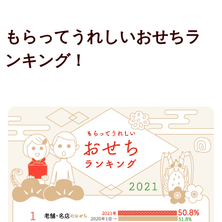
転職祝い
もらってうれしいおせちラ
就職祝い
ンキング！
開店・移転祝い
退職祝い
昇進・栄転祝い
叙勲祝い
永年勤続表彰
陣中見舞い
長寿祝い
百寿