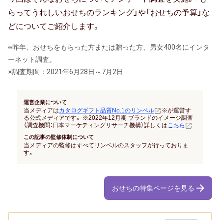
結納返し
らってうれしいおせちのランキング」や「おせちの予算」な
どについてご紹介します。
高額ギフトの内祝い
※昨年、おせちをもらった方または贈った方、男女400名にインタ
就職内祝い
ーネット調査。
※調査期間：2021年6月28日～7月2日
香典返し
喪中見舞い
運営企業について
当メディアは
カタログギフト品質No.1のリンベル
※が運営す
る公式メディアです。 ※2022年12月期 ブランドのイメージ調査
引き出物
（調査機関：日本マーケティングリサーチ機構）詳しくは
こちら
この記事の監修体制について
結婚式 引出物
当メディアの監修はすべてリンベルのスタッフが行っておりま
す。
法事 引出物
おせちの特集ページを見る
お祝い･お見舞い