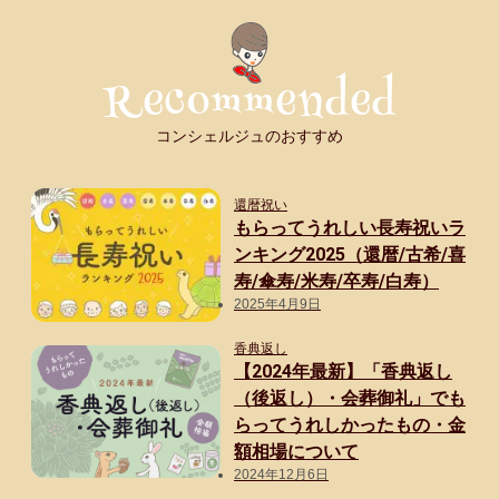
10,000
外）
円
10
未
位
満
コンシェルジュのおすすめ
一
15.7％
品
10,000
ず
還暦祝い
もらってうれしい長寿祝いラ
円
つ
ンキング2025（還暦/古希/喜
以
パ
寿/傘寿/米寿/卒寿/白寿）
上
ウ
2025年4月9日
30.3％
チ
香典返し
さ
50
【2024年最新】「香典返し
代
れ
（後返し）・会葬御礼」でも
3,000
て
らってうれしかったもの・金
円
額相場について
い
2024年12月6日
未
る