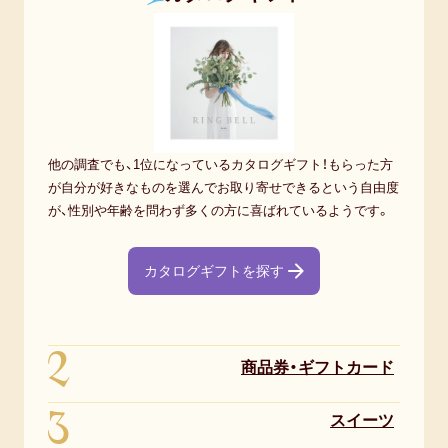
未
圏
満
外）
25.4％
※
10,000
複
円
数
他の調査でも、1位になっているカタログギフト！もらった方
以
回
が自分が好きなものを選んでお取り寄せできるという自由度
上
答
が、性別や年齢を問わず多くの方に喜ばれているようです。
25.4％
60
カタログギフトを探す
代
以
上
2
3,000
商品券・ギフトカード
円
3
未
スイーツ
満