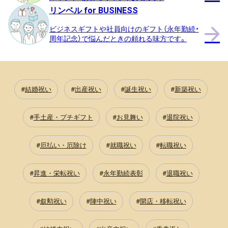
25.5％
リンベル for BUSINESS
10,000
ビジネスギフトや社員向けのギフト（永年勤続・
周年記念）で悩んだときの頼れる味方です。
円
以
上
22.7％
結婚祝い
出産祝い
誕生祝い
新築祝い
手土産・プチギフト
お見舞い
退院祝い
厄払い・厄除け
就職祝い
転職祝い
昇進・栄転祝い
永年勤続表彰
退職祝い
叙勲祝い
陣中祝い
開店・移転祝い