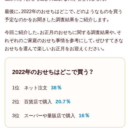
せ
算
ち
最後に、2022年のおせちはどこで、どのようなものを買う
は？
14.3％（2020
予定なのかをお聞きした調査結果をご紹介します。
20
年：
代
今回ご紹介した、お正月のおせちに関する調査結果や、そ
14％
3,000
れぞれのご家庭のおせち事情を参考にして、ぜひすてきな
6
円
おせちを選んで楽しいお正月をお迎えください。
位）
未
満
7
22.2％
2022年のおせちはどこで買う？
位
百
3,000
38％
1位 ネット注文
貨
円
店
～
20.7％
2位 百貨店で購入
お
5,000
す
円
16％
3位 スーパーや量販店で購入
す
未
め
満