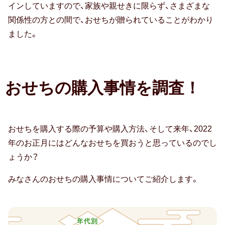
インしていますので、家族や親せきに限らず、さまざまな
ら
孫の日
3
関係性の方との間で、おせちが贈られていることがわかり
っ
位）
ました。
た？
ギフトマナー
1
3
位
位
両
お
相場・予算
おせちの購入事情を調査！
親
気
49.5％
に
マナー・常識
入
2
おせちを購入する際の予算や購入方法、そして来年、2022
メッセージ（メッセージカード・お礼
り
位
年のお正月にはどんなおせちを買おうと思っているのでし
状）
の
も
ょうか？
お
のし・表書き
ら
店
みなさんのおせちの購入事情についてご紹介します。
っ
の
包装・ラッピング
た
馴
こ
染