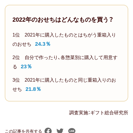
の
25.9％
イ
2022年のおせちはどんなものを買う？
5,000
チ
円
押
1位 2021年に購入したものとはちがう重箱入り
～
し
24.3％
のおせち
10,000
お
円
せ
2位 自分で作ったり、各惣菜別に購入して用意す
未
ち
23％
る
満
10.3％（2020
40.7％
3位 2021年に購入したものと同じ重箱入りのお
年：
21.8％
せち
11.5％
10,000
9
円
位）
以
調査実施：ギフト総合研究所
上
8
11.1％
位
この記事を共有する