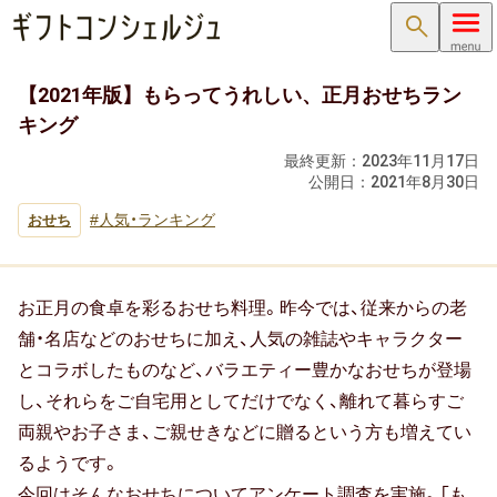
検索
【2021年版】もらってうれしい、正月おせちラン
内祝い･お返し
キング
内祝い･お返しTOP
最終更新：
2023年11月17日
公開日：
2021年8月30日
内祝い・お祝い返し
人気・ランキング
おせち
出産内祝い ( 出産祝いのお返し )
結婚内祝い ( 結婚祝いのお返し )
お正月の食卓を彩るおせち料理。昨今では、従来からの老
舗・名店などのおせちに加え、人気の雑誌やキャラクター
新築内祝い ( 新築祝いのお返し )
とコラボしたものなど、バラエティー豊かなおせちが登場
し、それらをご自宅用としてだけでなく、離れて暮らすご
快気祝い（快気内祝い）
両親やお子さま、ご親せきなどに贈るという方も増えてい
るようです。
入学内祝い（入学祝いのお返し）
今回はそんなおせちについてアンケート調査を実施。「も