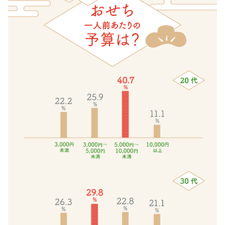
贈る相手別
と
み
が
の
な
お
おじいちゃん・祖父
い
せ
16.3％
80代男性
ち
18.3％（2020
3
おばあちゃん・祖母
年：
位
24.5％
友
90代男性
2
人・
20代女性
位）
知
人
30代女性
4
14.3％
位
友達・友人
手
4
作
位
40代女性
り
兄