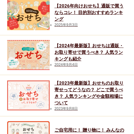
5,000
の
【2026年向けおせち】通販で買う
円
お
ならコレ！ 目的別おすすめランキ
～
ング
せ
2025年9月3日
10,000
ち
円
9.3％（2020
未
年：
【2024年最新版】おせちは通販・
満
お取り寄せで買うべき？ 人気ラン
13.5％
キングも紹介
22.8％
7
2024年9月4日
位）
10,000
円
【2023年最新版】おせちのお取り
9
寄せってどうなの？ どこで買うべ
以
位
き？ 人気ランキングや金額相場に
上
ラ
ついて
21.1％
ン
2023年9月8日
キ
40
代
ン
ご自宅用に！ 贈り物に！ みんなの
3,000
グ