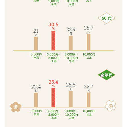
係
90代女性
の
の
希
30代男性
方
少
8.3％
な
男性
お
7
40代男性
せ
位
ち
息
50代男性
14.8％（2020
子・
60代男性
年：
娘
19.8％
7.8％
70代男性
4
※
位）
複
ギフトトレンド
6
数
位
回
ミ
トレンド・流行
答