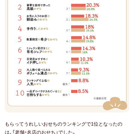
卒寿祝い
白寿祝い
還暦祝い
古希祝い
喜寿祝い
米寿祝い
暮らしのお祝い・ギフト
厄払い・厄除け
結婚祝い
も
もらってうれしいおせちのランキングで1位となったの
ら
は、「老舗・名店のおせち」でした。