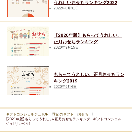
うれしいおせちランキング2022
円
で
2022年8月31日
未
上
満
位
23.6％
の
【2020年版】もらってうれしい、
人
正月おせちランキング
3,000
2020年9月15日
気
円
お
～
せ
5,000
ち
もらってうれしい、正月おせちラン
円
キング2019
8.8％（2020
未
2020年9月4日
年：
満
ベ
30.3％
ス
5,000
ギフトコンシェルジュTOP
季節のギフト
おせち
ト
【2021年版】もらってうれしい、正月おせちランキング - ギフトコンシェル
円
10
ジュ〔リンベル〕
～
圏