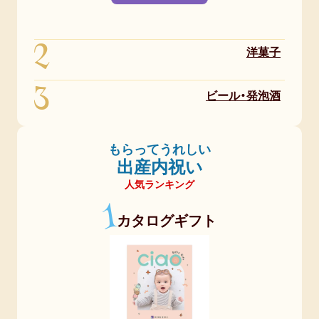
満
22.9％
2
洋菓子
10,000
3
円
ビール・発泡酒
以
上
25.7％
もらってうれしい
出産内祝い
全
人気ランキング
年
1
代
カタログギフト
3,000
円
未
満
22.4％