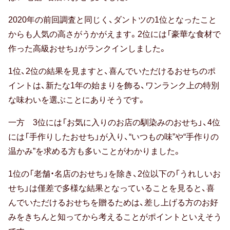
出産祝い
っ
2020年の前回調査と同じく、ダントツの1位となったこと
て
誕生祝い
う
からも人気の高さがうかがえます。2位には「豪華な食材で
れ
手土産・プチギフト
作った高級おせち」がランクインしました。
し
1位、2位の結果を見ますと、喜んでいただけるおせちのポ
お見舞い
い
イントは、新たな1年の始まりを飾る、ワンランク上の特別
お
新築祝い
な味わいを選ぶことにありそうです。
せ
ち
退院祝い
一方 3位には「お気に入りのお店の馴染みのおせち」、4位
ラ
には「手作りしたおせち」が入り、“いつもの味”や“手作りの
ン
結婚記念日
温かみ”を求める方も多いことがわかりました。
キ
金婚式
ン
1位の「老舗・名店のおせち」を除き、2位以下の「うれしいお
グ
せち」は僅差で多様な結果となっていることを見ると、喜
銀婚式
2021
んでいただけるおせちを贈るためは、差し上げる方のお好
1
みをきちんと知ってから考えることがポイントといえそう
季節のギフト
位