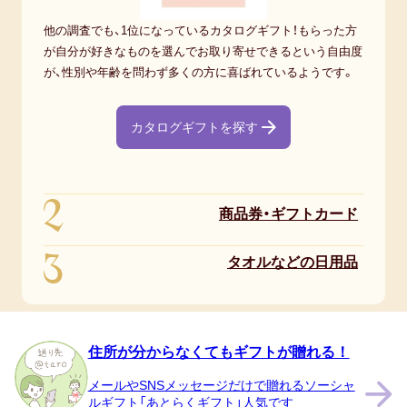
3,000
他の調査でも、1位になっているカタログギフト！もらった方
円
が自分が好きなものを選んでお取り寄せできるという自由度
～
が、性別や年齢を問わず多くの方に喜ばれているようです。
5,000
円
カタログギフトを探す
未
満
29.4％
2
商品券・ギフトカード
5,000
3
円
タオルなどの日用品
～
10,000
円
住所が分からなくてもギフトが贈れる！
未
メールやSNSメッセージだけで贈れるソーシャ
満
ルギフト「あとらくギフト」人気です