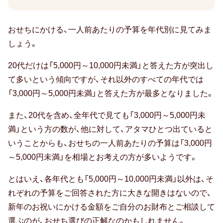
シ
人気・ランキング
ュ
年
おせちにかける、一人前あたりの予算を年代別に見てみま
ラ
定番ギフト
代
しょう。
ン
別
星
おすすめ
20代だけは「5,000円～10,000円未満」と答えた方が突出し
／
付
お
て多いという傾向ですが、それ以外のすべての年代では
おしゃれ
き
せ
「3,000円～5,000円未満」と答えた方が最多となりました。
な
ち
また、20代を含め、全年代で見ても「3,000円～5,000円未
ど、
の
注目カテゴリ
満」という方の数が、他に対して、アタマひとつ出ていると
有
一
いうことからも、おせちの一人前あたりの予算は「3,000円
名
人
結婚内祝い
出産内祝い
香典返し
前
～5,000円未満」を相場とお考えの方が多いようです。
シ
あ
ェ
結婚 お返し
入進学のお返し
とはいえ、各年代とも「5,000円～10,000円未満」以外は、そ
た
フ
れぞれの予算をご回答された方に大きな開きはないので、
り
の
長寿祝い
新年のお祝いにかける金額をご自分のお財布とご相談して
の
お
選ぶのが、おせち選びの正解なのかもしれません。
予