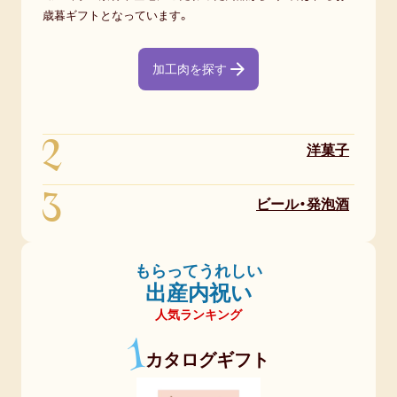
歳暮ギフトとなっています。
増
し
た。
加工肉を探す
【男
性】
2
洋菓子
普
段
3
ビール・発泡酒
は
あ
ま
もらってうれしい
り
出産内祝い
人
人気ランキング
に
1
プ
カタログギフト
レ