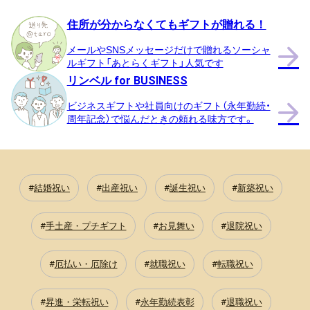
時
住所が分からなくてもギフトが贈れる！
計。
メールやSNSメッセージだけで贈れるソーシャ
【男
ルギフト「あとらくギフト」人気です
性】
リンベル for BUSINESS
両
ビジネスギフトや社員向けのギフト（永年勤続・
親
周年記念）で悩んだときの頼れる味方です。
が
オ
ー
結婚祝い
出産祝い
誕生祝い
新築祝い
ダ
ー
手土産・プチギフト
お見舞い
退院祝い
ス
ー
厄払い・厄除け
就職祝い
転職祝い
ツ
を
昇進・栄転祝い
永年勤続表彰
退職祝い
作