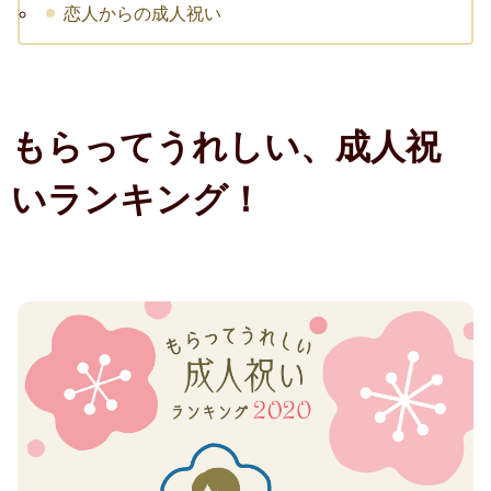
恋人からの成人祝い
転職祝い
就職祝い
開店・移転祝い
もらってうれしい、成人祝
退職祝い
いランキング！
昇進・栄転祝い
叙勲祝い
永年勤続表彰
陣中見舞い
長寿祝い
百寿