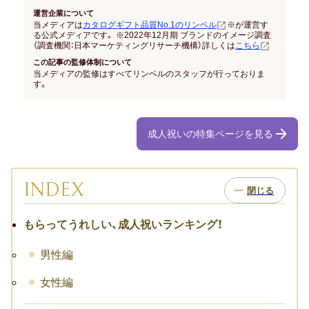
結納返し
運営企業について
当メディアは
カタログギフト品質No.1のリンベル
※が運営す
る公式メディアです。 ※2022年12月期 ブランドのイメージ調査
高額ギフトの内祝い
（調査機関：日本マーケティングリサーチ機構）詳しくは
こちら
この記事の監修体制について
就職内祝い
当メディアの監修はすべてリンベルのスタッフが行っておりま
す。
香典返し
成人祝いの特集ページを見る
喪中見舞い
引き出物
INDEX
結婚式 引出物
もらってうれしい、成人祝いランキング！
法事 引出物
男性編
お祝い･お見舞い
女性編