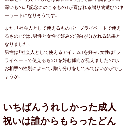
贈る相手別
消
4
深いもの。「記念にのこるもの」が喜ばれる贈り物選びのキ
え
位
ーワードになりそうです。
も
名
30代女性
の
刺
また、「社会人として使えるもの」と「プライベートで使え
男
入
るもの」では、男性と女性で好みの傾向が分かれる結果と
友達・友人
性
れ
なりました。
腕
40代女性
な
男性は「社会人として使えるアイテム」を好み、女性は「プ
時
ど
ライベートで使えるもの」を好む傾向が見えましたので、
計
親族（ 親・親戚 )
の
お相手の性別によって、贈り分けをしてみてはいかがでし
な
50代女性
ビ
ょうか。
ど
ジ
の
子供（ 赤ちゃん・孫 )
ネ
一
ス
生
60代女性
いちばんうれしかった成人
グ
も
ッ
上司・先輩
の
祝いは誰からもらったどん
ズ
69％