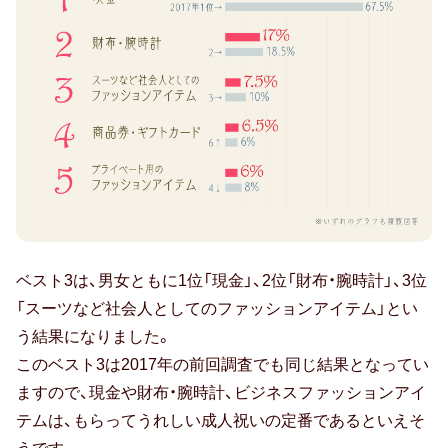
出産祝い
誕生祝い
手土産・プチギフト
お見舞い
新築祝い
退院祝い
結婚記念日
男
ベスト3は、男女ともに1位「現金」、2位「財布・腕時計」、3位
性
「スーツなど社会人としてのファッションアイテム」とい
金婚式
編
う結果になりました。
1
このベスト3は2017年の前回調査でも同じ結果となってい
銀婚式
位
ますので、現金や財布・腕時計、ビジネスファッションアイ
現
テムは、もらってうれしい成人祝いの定番であるといえそ
季節のギフト
金