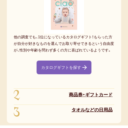
ゼ
ン
ト
を
し
他の調査でも、1位になっているカタログギフト！もらった方
な
が自分が好きなものを選んでお取り寄せできるという自由度
い
が、性別や年齢を問わず多くの方に喜ばれているようです。
父
親
カタログギフトを探す
が
買
2
っ
商品券・ギフトカード
て
3
く
タオルなどの日用品
れ
た