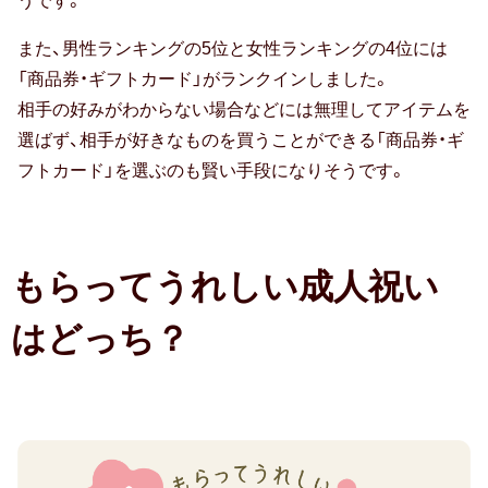
うです。
57.5%（2017
また、男性ランキングの5位と女性ランキングの4位には
年：
防災の日
「商品券・ギフトカード」がランクインしました。
61.5%
相手の好みがわからない場合などには無理してアイテムを
カード式
1
選ばず、相手が好きなものを買うことができる「商品券・ギ
位）
七夕
フトカード」を選ぶのも賢い手段になりそうです。
2
バレンタイン
位
財
節分
もらってうれしい成人祝い
布・
ホワイトデー
腕
はどっち？
時
ハロウィン
計
31％（2017
クリスマス
年：
おせち
28.5%