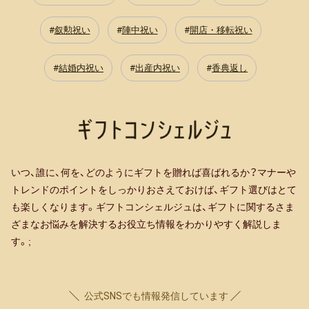
っ
叙勲祝い
陣中祝い
開店・移転祝い
て
く
結婚内祝い
出産内祝い
香典返し
れ
ま
し
た。
こ
れ
いつ、誰に、何を、どのようにギフトを贈れば喜ばれるか？マナーや
トレンドのポイントをしっかりおさえておけば、ギフト選びはとて
か
も楽しくなります。ギフトコンシェルジュは、ギフトに関するさま
ら
ざまなお悩みを解決するお役立ち情報をわかりやすく解説しま
社
す。;
会
人
と
公式SNSでも情報発信しています
し