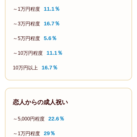
て
ラ
11.1％
レ
～1万円程度
使
イ
ス
え
16.7％
ベ
～3万円程度
を
る
ー
母
も
5.6％
～5万円程度
ト
か
の
用
ら
11.1％
～10万円程度
39.5％
の
も
フ
16.7％
10万円以上
プ
ら
ァ
ラ
い
ッ
イ
ま
シ
ベ
し
ョ
恋人からの成人祝い
ー
た。
ン
ト
こ
ア
22.6％
～5,000円程度
で
れ
イ
使
か
29％
～1万円程度
テ
え
ら