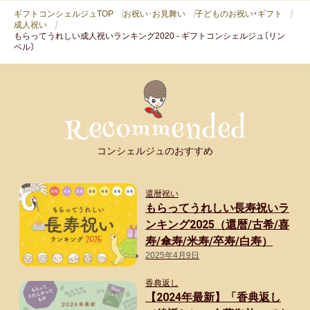
う
ギフトコンシェルジュTOP
お祝い･お見舞い
子どものお祝い・ギフト
成人祝い
れ
もらってうれしい成人祝いランキング2020 - ギフトコンシェルジュ〔リン
ベル〕
し
か
っ
た！
【女
コンシェルジュのおすすめ
性】
自
還暦祝い
分
もらってうれしい長寿祝いラ
で
ンキング2025（還暦/古希/喜
は
寿/傘寿/米寿/卒寿/白寿）
な
2025年4月9日
か
香典返し
な
【2024年最新】「香典返し