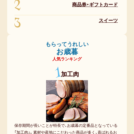
2
商品券・ギフトカード
も
ら
3
スイーツ
っ
た。
新
もらってうれしい
成
お歳暮
人
人気ランキング
と
1
な
加工肉
り、
大
人
の
自
覚
保存期間が長いことが特長で、お歳暮の定番品となっている
が
「加工肉」。素材や産地にこだわった商品が多く、喜ばれるお