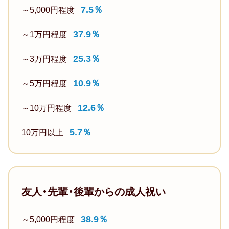
品
ー
れ
7.5％
～5,000円程度
券・
ト
し
ギ
で
37.9％
～1万円程度
か
フ
使
っ
25.3％
～3万円程度
ト
え
た
カ
る
で
10.9％
～5万円程度
ー
も
す。
ド
の
12.6％
～10万円程度
【女
6.5%（2017
45.5％
性】
年：
5.7％
10万円以上
女
ダ
6%
性
イ
6
社
ヤ
位）
会
の
友人・先輩・後輩からの成人祝い
人
5
ネ
と
位
ッ
38.9％
～5,000円程度
し
プ
ク