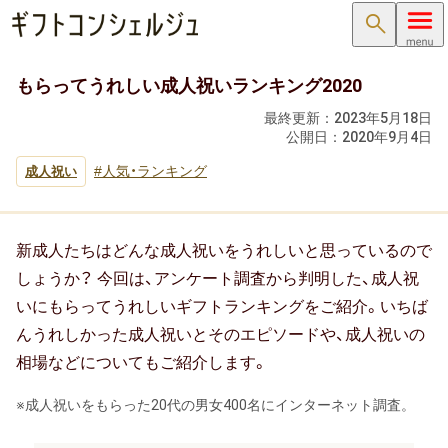
検索
もらってうれしい成人祝いランキング2020
内祝い･お返し
最終更新：
2023年5月18日
公開日：
2020年9月4日
内祝い･お返しTOP
人気・ランキング
成人祝い
内祝い・お祝い返し
出産内祝い ( 出産祝いのお返し )
新成人たちはどんな成人祝いをうれしいと思っているので
結婚内祝い ( 結婚祝いのお返し )
しょうか？ 今回は、アンケート調査から判明した、成人祝
いにもらってうれしいギフトランキングをご紹介。いちば
新築内祝い ( 新築祝いのお返し )
んうれしかった成人祝いとそのエピソードや、成人祝いの
相場などについてもご紹介します。
快気祝い（快気内祝い）
※成人祝いをもらった20代の男女400名にインターネット調査。
入学内祝い（入学祝いのお返し）