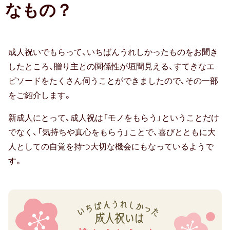
70代女性
なもの？
8.5％（2017
旅
年：
同僚
行
5%
券
80代女性
4
成人祝いでもらって、いちばんうれしかったものをお聞き
や
位）
したところ、贈り主との関係性が垣間見える、すてきなエ
部下・後輩
グ
ピソードをたくさん伺うことができましたので、その一部
5
ル
をご紹介します。
20代男性
位
メ
商
な
新成人にとって、成人祝は「モノをもらう」ということだけ
90代女性
品
ど、
でなく、「気持ちや真心をもらう」ことで、喜びとともに大
30代男性
券・
今
人としての自覚を持つ大切な機会にもなっているようで
ギ
楽
す。
男性
フ
し
ト
め
40代男性
カ
る
50代男性
ー
も