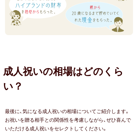
1
行
人気・ランキング
位）
券
定番ギフト
や
2
グ
位
おすすめ
ル
財
【女
メ
布・
おしゃれ
性】
な
腕
恋
ど、
成人祝いの相場はどのくら
時
人
注目カテゴリ
今
計
に
い？
楽
17%（2017
レ
結婚内祝い
出産内祝い
香典返し
し
年：
ス
め
18.5%
ト
結婚 お返し
入進学のお返し
る
最後に、気になる成人祝いの相場についてご紹介します。
2
ラ
も
お祝いを贈る相手との関係性を考慮しながら、ぜひ喜んで
位）
ン
長寿祝い
の
いただける成人祝いをセレクトしてください。
で
3
37％