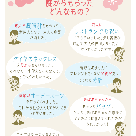
ド
の
60代男性
7％（2017
31％
70代男性
年：
女
4%
性
おじいちゃん・祖父
5
腕
位）
時
80代男性
計
女
おばあちゃん・祖母
な
性
ど
編
90代男性
の
1
一
20代女性
位
生
現
も
金
ギフトトレンド
の
73.5%（2017
63％
年：
67.5%
トレンド・流行
旅