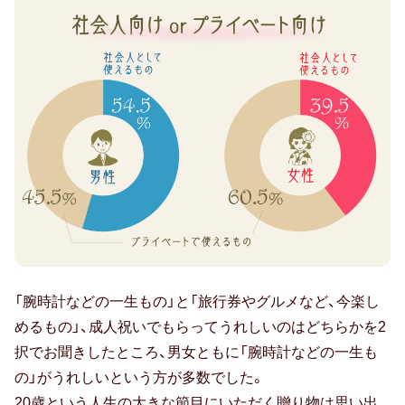
孫の日
フ
ァ
ッ
ギフトマナー
シ
ョ
相場・予算
ン
ア
マナー・常識
イ
テ
メッセージ（メッセージカード・お礼
ム
状）
20.5％（2017
一
年：
「腕時計などの一生もの」と「旅行券やグルメなど、今楽し
のし・表書き
生
16%
めるもの」、成人祝いでもらってうれしいのはどちらかを2
も
包装・ラッピング
3
択でお聞きしたところ、男女ともに「腕時計などの一生も
の
位）
の」がうれしいという方が多数でした。
or
20歳という人生の大きな節目にいただく贈り物は思い出