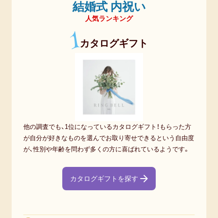
母
結婚式 内祝い
か
人気ランキング
ら
1
カタログギフト
も
ら
っ
た。
【男
性】
他の調査でも、1位になっているカタログギフト！もらった方
親
が自分が好きなものを選んでお取り寄せできるという自由度
か
が、性別や年齢を問わず多くの方に喜ばれているようです。
ら
腕
カタログギフトを探す
時
計
を