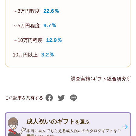
ム
る
一
22.6％
～3万円程度
6%（2017
も
生
年：
9.7％
の
使
～5万円程度
8%
60.5％
え
12.9％
4
～10万円程度
る
位）
も
3.2％
10万円以上
の
※
な
い
の
調査実施：ギフト総合研究所
ず
で、
れ
す
も
この記事を共有する
ご
複
く
数
う
成人祝いのギフト
回
を選ぶ
れ
答
本当に喜んでもらえる成人祝いのカタログギフトをご
し