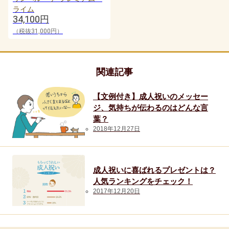
分
ライム
34,100円
の
（税抜31,000円）
こ
と
の
関連記事
よ
う
【文例付き】成人祝いのメッセー
ジ、気持ちが伝わるのはどんな言
に
葉？
喜
2018年12月27日
ん
で
く
成人祝いに喜ばれるプレゼントは？
れ
人気ランキングをチェック！
2017年12月20日
た
の
が