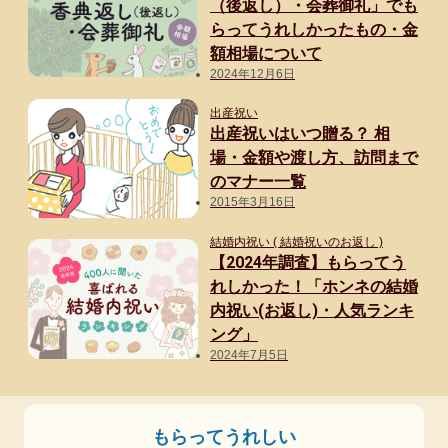
か
（後返し）・会葬御礼」でも
らってうれしかったもの・金
買
額相場について
え
2024年12月6日
な
出産祝い
い
出産祝いはいつ贈る？ 相
ハ
場・金額や渡し方、訪問まで
イ
のマナー一覧
ブ
2015年3月16日
ラ
結婚内祝い ( 結婚祝いのお返し )
ン
【2024年調査】もらってう
ド
れしかった！「ホンネの結婚
内祝い(お返し)・人気ランキ
の
ング」
財
2024年7月5日
布
を
祖
もらってうれしい