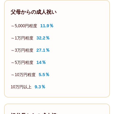
お
位
社
祝
ス
父母からの成人祝い
会
い
ー
人
し
11.9％
ツ
～5,000円程度
向
て
な
け
32.2％
～1万円程度
も
ど
or
ら
社
プ
27.1％
～3万円程度
い
会
ラ
ま
人
イ
14％
～5万円程度
し
ベ
と
5.5％
ー
た。
～10万円程度
し
ト
少
て
9.3％
10万円以上
向
し
の
け
高
フ
男
級
ァ
性
な
ッ
社