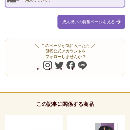
用意しています
か
っ
成人祝いの特集ページを見る
た。
【女
性】
このページが気に入ったら
SNS公式アカウントを
お
フォローしませんか？
ば
あ
ち
ゃ
ん
か
この記事に関係する商品
ら
も
ら