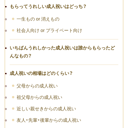
お祝い･お見舞いTOP
もらってうれしい成人祝いはどっち？
子どものお祝い・ギフト
一生もの or 消えもの
成人祝い
社会人向け or プライベート向け
卒園・卒業祝い
いちばんうれしかった成人祝いは誰からもらったど
初節句祝い
んなもの？
入学祝い
成人祝いの相場はどのくらい？
七五三
父母からの成人祝い
仕事のお祝い・ギフト
祖父母からの成人祝い
お詫び
近しい親せきからの成人祝い
友人・先輩・後輩からの成人祝い
創立・創業記念（周年記念）