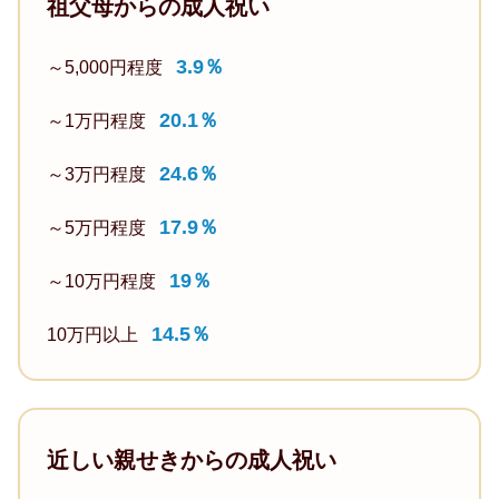
祖父母からの成人祝い
お
シ
会
店
ョ
人
3.9％
～5,000円程度
で
ン
と
大
ア
し
20.1％
～1万円程度
人
イ
て
の
24.6％
テ
～3万円程度
使
仲
ム
え
17.9％
～5万円程度
間
7.5%（2017
る
入
年：
も
19％
～10万円程度
り
10%
の
し
3
14.5％
10万円以上
54.5％
た
位）
プ
よ
4
ラ
う
位
イ
で
近しい親せきからの成人祝い
商
ベ
う