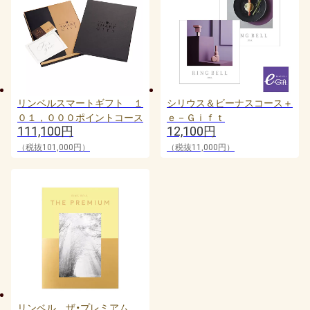
っ
た
バ
ッ
グ。
リンベルスマートギフト １
シリウス＆ビーナスコース＋
何
０１，０００ポイントコース
ｅ－Ｇｉｆｔ
よ
111,100円
12,100円
り、
（税抜101,000円）
（税抜11,000円）
お
ば
あ
ち
ゃ
ん
が
自
リンベル ザ・プレミアム