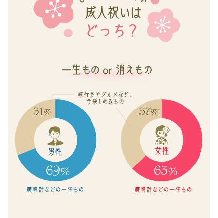
2
お中元
位）
暑中・残暑見舞い
3
位
寒中見舞い
ス
お歳暮
ー
ツ
お年賀
な
母の日
ど
社
父の日
会
人
敬老の日
と
ひな祭り
し
て
こどもの日
の