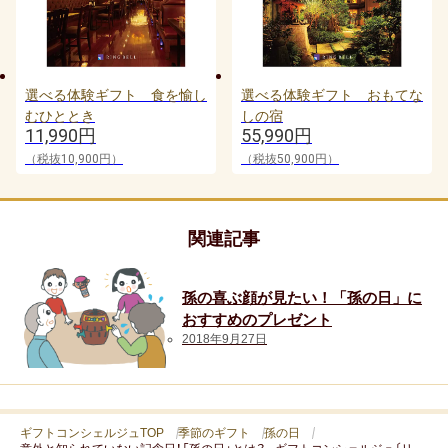
お中元
暑中・残暑見舞い
選べる体験ギフト 食を愉し
選べる体験ギフト おもてな
寒中見舞い
むひととき
しの宿
11,990円
55,990円
お歳暮
（税抜10,900円）
（税抜50,900円）
お年賀
関連記事
母の日
父の日
孫の喜ぶ顔が見たい！「孫の日」に
おすすめのプレゼント
敬老の日
2018年9月27日
ひな祭り
こどもの日
ギフトコンシェルジュTOP
季節のギフト
孫の日