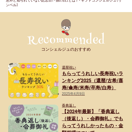
意外と知られていない記念日！「孫の日」とは？ - ギフトコンシェルジュ〔リ
ンベル〕
孫の日
ギフトマナー
相場・予算
コンシェルジュのおすすめ
マナー・常識
還暦祝い
もらってうれしい長寿祝いラ
メッセージ（メッセージカード・お礼
ンキング2025（還暦/古希/喜
状）
寿/傘寿/米寿/卒寿/白寿）
2025年4月9日
のし・表書き
香典返し
【2024年最新】「香典返し
包装・ラッピング
（後返し）・会葬御礼」でも
らってうれしかったもの・金