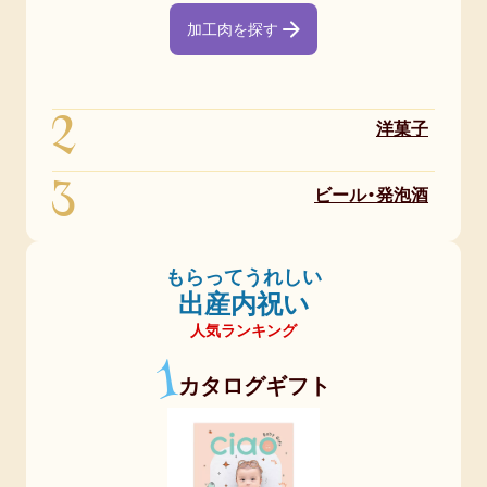
加工肉を探す
人気・ランキング
定番ギフト
2
洋菓子
おすすめ
3
おしゃれ
ビール・発泡酒
注目カテゴリ
もらってうれしい
出産内祝い
結婚内祝い
出産内祝い
香典返し
人気ランキング
1
カタログギフト
結婚 お返し
入進学のお返し
長寿祝い