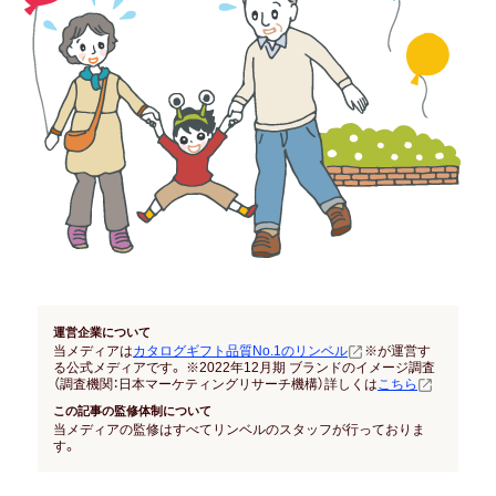
結納返し
高額ギフトの内祝い
就職内祝い
香典返し
喪中見舞い
引き出物
結婚式 引出物
運営企業について
当メディアは
カタログギフト品質No.1のリンベル
※が運営す
る公式メディアです。 ※2022年12月期 ブランドのイメージ調査
法事 引出物
（調査機関：日本マーケティングリサーチ機構）詳しくは
こちら
この記事の監修体制について
当メディアの監修はすべてリンベルのスタッフが行っておりま
お祝い･お見舞い
す。