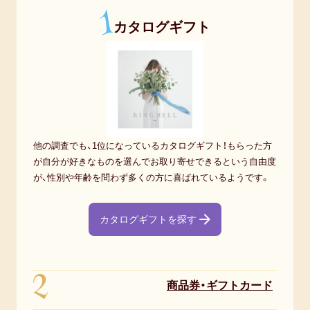
1
カタログギフト
おじいちゃん・祖父
80代男性
おばあちゃん・祖母
90代男性
他の調査でも、1位になっているカタログギフト！もらった方
20代女性
が自分が好きなものを選んでお取り寄せできるという自由度
が、性別や年齢を問わず多くの方に喜ばれているようです。
30代女性
カタログギフトを探す
友達・友人
40代女性
2
商品券・ギフトカード
親族（ 親・親戚 )