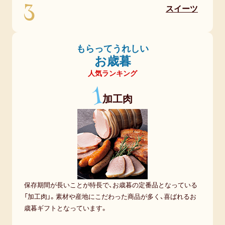
3
50代女性
スイーツ
子供（ 赤ちゃん・孫 )
もらってうれしい
60代女性
お歳暮
人気ランキング
上司・先輩
1
加工肉
70代女性
同僚
80代女性
ギフトトレンド
保存期間が長いことが特長で、お歳暮の定番品となっている
「加工肉」。素材や産地にこだわった商品が多く、喜ばれるお
歳暮ギフトとなっています。
トレンド・流行