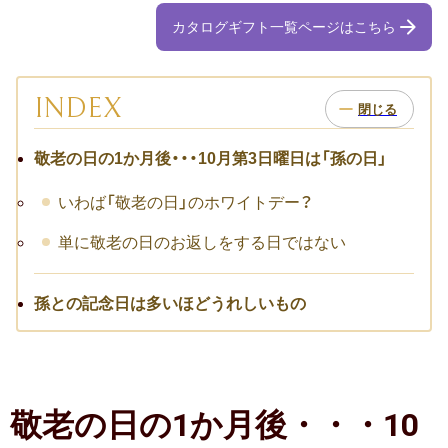
お祝い･お見舞いTOP
カタログギフト一覧ページはこちら
子どものお祝い・ギフト
成人祝い
INDEX
卒園・卒業祝い
敬老の日の1か月後・・・10月第3日曜日は「孫の日」
初節句祝い
いわば「敬老の日」のホワイトデー？
入学祝い
単に敬老の日のお返しをする日ではない
七五三
孫との記念日は多いほどうれしいもの
仕事のお祝い・ギフト
お詫び
敬老の日の1か月後・・・10
創立・創業記念（周年記念）