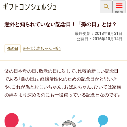
検索
意外と知られていない記念日！「孫の日」とは？
内祝い･お返し
最終更新：
2018年8月31日
公開日：
2016年10月14日
内祝い･お返しTOP
子供（ 赤ちゃん・孫 )
孫の日
内祝い・お祝い返し
出産内祝い ( 出産祝いのお返し )
父の日や母の日、敬老の日に対して、比較的新しい記念日
結婚内祝い ( 結婚祝いのお返し )
である「孫の日」。経済活性化のための記念日かと思いき
や、これが孫とおじいちゃん、おばあちゃん、ひいては家族
新築内祝い ( 新築祝いのお返し )
の絆をより深めるのにも一役買っている記念日なのです。
快気祝い（快気内祝い）
入学内祝い（入学祝いのお返し）