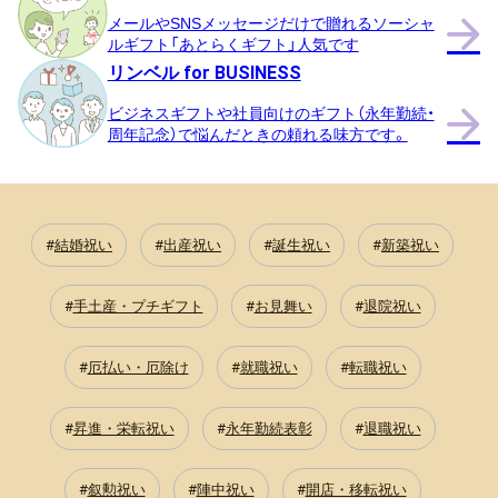
メールやSNSメッセージだけで贈れるソーシャ
ルギフト「あとらくギフト」人気です
リンベル for BUSINESS
ビジネスギフトや社員向けのギフト（永年勤続・
周年記念）で悩んだときの頼れる味方です。
結婚祝い
出産祝い
誕生祝い
新築祝い
手土産・プチギフト
お見舞い
退院祝い
厄払い・厄除け
就職祝い
転職祝い
昇進・栄転祝い
永年勤続表彰
退職祝い
叙勲祝い
陣中祝い
開店・移転祝い