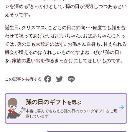
出産祝い
ンを深める”きっかけとして、孫の日が浸透しつつあるとい
誕生祝い
えそうです。
誕生日、クリスマス、こどもの日に節句・・・何度でも顔を合
手土産・プチギフト
わせて祝ってあげたいおじいちゃん、おばあちゃんにとっ
お見舞い
ては、孫の日も大歓迎のはず。お孫さん自身も、甘えられる
機会が増えるのはうれしいものですよね。ぜひ「孫の日」
新築祝い
を、家族の思い出を作るきっかけにしてほしいものです。
退院祝い
この記事を共有する
結婚記念日
金婚式
孫の日のギフト
を選ぶ
銀婚式
本当に喜んでもらえる孫の日のカタログギフトをご用
意しています
季節のギフト