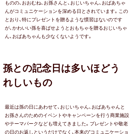
ものの、おおむね、お孫さんと、おじいちゃん、おばあちゃ
卒寿祝い
んがコミュニケーションを深める日とされています。この
とおり、特にプレゼントを贈るような慣習はないのです
白寿祝い
が、かわいい孫を喜ばせようとおもちゃを贈るおじいちゃ
ん、おばあちゃんも少なくないようです。
還暦祝い
古希祝い
喜寿祝い
孫との記念日は多いほどう
米寿祝い
れしいもの
暮らしのお祝い・ギフト
最近は孫の日にあわせて、おじいちゃん、おばあちゃんと
厄払い・厄除け
お孫さんのためのイベントやキャンペーンを行う商業施設
結婚祝い
やテーマパークなども増えてきました。プレゼントや敬老
の日のお返しというだけでなく、本来の“コミュニケーショ