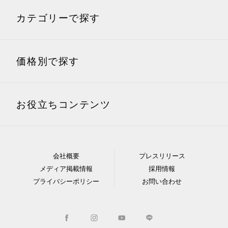
結婚内祝い
結婚引出物
祖父
カテゴリーで探す
出産内祝い
香典返し
祖母
グルメギフト・食べ物
洋菓子ギフト
価格別で探す
快気祝い
入園・入学内祝い
牛肉ギフト・ハンバーグ
和菓子ギフト
などの牛加工肉
2,000円以下
2,001〜3,000円
お役立ちコンテンツ
用途別の相手別おすすめ商品
お肉ギフト・ハムやソー
海鮮ギフト・鮭やカニな
お祝い・お見舞い・プレゼント
セージなどの加工肉
どの魚加工品
結婚祝いを贈る相手別
結婚内祝いを贈る相手
3,001～4,000円
4,001～5,000円
に探す
別に探す
ギフト全般
出産内祝い
お米やパンのギフト・ヨ
会社概要
プレスリリース
惣菜ギフト・スープやカ
出産祝い
結婚祝い
ーグルトやチーズなどの
メディア掲載情報
採用情報
レー
5,001〜6,000円
6,001～7,000円
出産祝いを贈る相手別
出産内祝いを贈る相手
乳製品
結婚内祝い
香典返し
プライバシーポリシー
お問い合わせ
に探す
別に探す
麺ギフト・ラーメンや蕎
新築・引越し祝い
還暦祝い
缶詰ギフト
麦
7,001～8,000円
8,001～9,000円
香典返しを贈る相手別
出産祝い
結婚祝い
に探す