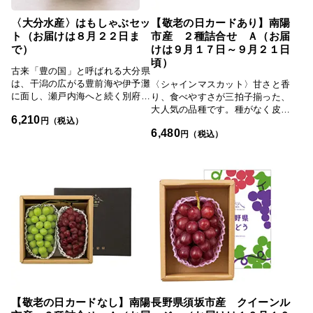
〈大分水産〉はもしゃぶセッ
【敬老の日カードあり】南陽
ト（お届けは８月２２日ま
市産 ２種詰合せ Ａ（お届
で）
けは９月１７日～９月２１日
頃）
古来「豊の国」と呼ばれる大分県
は、干潟の広がる豊前海や伊予灘
〈シャインマスカット〉甘さと香
に面し、瀬戸内海へと続く別府湾
り、食べやすさが三拍子揃った、
や、瀬戸内海の潮流と黒潮がぶつ
大人気の品種です。種がなく皮が
6,210
かる豊後水道と、多くの好漁場に
円（税込）
薄いため、皮ごと手軽に食べられ
6,480
恵まれています。豊後水道で獲れ
ます。さわやかな甘さが後をひき
円（税込）
た天然の鱧を、熟練職人が骨切り
ます。〈マイハート〉その名のと
にし、鍋用のだしと、かぼす入り
おり粒がハート型のぶどう。パリ
のぽん酢に、薬味のもみじおろし
ッとした食感が心地よく、味は酸
や梅肉、刻みネギをセットでお届
味が少なく甘みが強く感じられま
けします。ふっくらした食感と上
す。シャインマスカットを中心に
品な甘みは、活きのいい天然物な
品評会で数々の受賞歴を誇る沼沢
らではのもの。しゃぶしゃぶ以外
農園。育てたぶどうの中から色・
に、吸い物の具や、天ぷらにする
形・味など、さまざまな視点で厳
のもおすすめです。「サーラのお
しく選び抜いたものを箱詰めして
すすめ」TOPへ
います。一度食べたら忘れられな
いようなこだわりのぶどうをお届
けします。
【敬老の日カードなし】南陽
長野県須坂市産 クイーンル