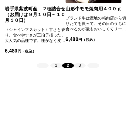
ことで甘いぶどうが生まれます。
岩手県紫波町産 ２種詰合せ
山形牛モモ焼肉用４００ｇ
（お届けは９月１０日～１０
ブランド牛は産地の精肉店から切
月１０日）
りたてを買って、その日のうちに
食べるのが最もおいしくてリーズ
〈シャインマスカット〉甘さと香
ナブルです。山形牛の中でもA5
り、食べやすさが三拍子揃った、
6,480
ランクの雌に限定したこちらの商
円（税込）
大人気の品種です。種がなく皮が
品は、赤身部分にもサシが入って
薄いため、皮ごと手軽に食べられ
6,480
いるのが最大の特徴。赤身が硬く
ます。さわやかな甘さが後をひき
円（税込）
て苦手という方にこそぜひ味わっ
ます。〈クイーンニーナ〉赤系の
ていただきたい一品です。山形牛
大粒ぶどう。高糖度かつ酸味が少
1
2
3
の旨みを思う存分ご堪能くださ
ないため、甘さが際立ちます。果
い。山形県上山市の篠原精肉店よ
肉は締まっていて日持ちのよい品
り切りたてを産地直送にてお届け
種です。岩手県紫波町の生産者グ
します。「日本の極み」TOPへ#
ループより、さわやかな甘さが後
新着商品
をひくシャインマスカットと濃厚
な味わいが特徴のクイーンニーナ
をお届け。食べ比べてお楽しみく
ださい。