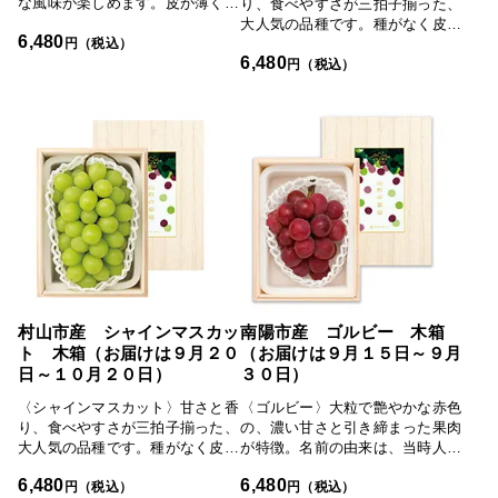
な風味が楽しめます。皮が薄く種
り、食べやすさが三拍子揃った、
がなく、食べやすいのも魅力で
大人気の品種です。種がなく皮が
6,480
す。
円（税込）
薄いため、皮ごと手軽に食べられ
6,480
ます。さわやかな甘さが後をひき
円（税込）
ます。岡山県は、元々職人気質の
高い県民性ということもあり、一
房一房に手間をおしまず、「房の
形」「甘み・香り」「色」にこだ
わったぶどう作りを行っていま
す。その高い栽培技術によって作
られるぶどうは、日本はもとよ
り、海外でも高い評価を受けてい
ます。一般的な流通量も数も少な
く、特別な方への贈答にふさわし
い希少なぶどうです。
村山市産 シャインマスカッ
南陽市産 ゴルビー 木箱
ト 木箱（お届けは９月２０
（お届けは９月１５日～９月
日～１０月２０日）
３０日）
〈シャインマスカット〉甘さと香
〈ゴルビー〉大粒で艶やかな赤色
り、食べやすさが三拍子揃った、
の、濃い甘さと引き締まった果肉
大人気の品種です。種がなく皮が
が特徴。名前の由来は、当時人気
薄いため、皮ごと手軽に食べられ
だった旧ソ連のゴルバチョフ氏。
6,480
6,480
ます。さわやかな甘さが後をひき
産地直送ならではの希少品種で
円（税込）
円（税込）