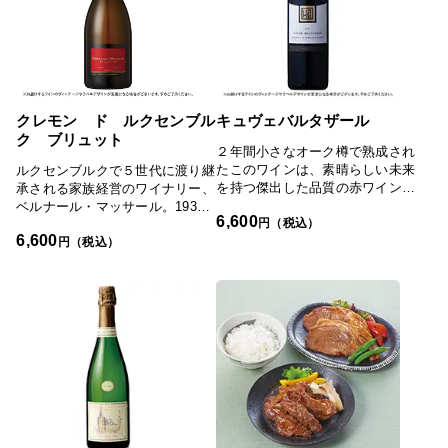
クレモン ド ルクセンブル
キュヴェバルタザール
ク ブリュット
２年間小さなオーク樽で熟成され
たこのワインは、素晴らしい未来
ルクセンブルクで５世代に渡り継
を持つ傑出した品質の赤ワインで
承される家族経営のワイナリー、
す。熟した森の黒いベリー、スパ
ベルナール・マッサール。1931
6,600
イス、バニラの吐息のようなエレ
円（税込）
年にはルクセンブルク大公国宮御
6,600
ガントでクリアなフルーツの香り
用達となり、ルクセンブルクを代
円（税込）
がアロマを特徴づけます。ジビエ
表するワイナリーのひとつとして
料理や牛肉料理によく合う1本で
高品質なワイン造りを行っていま
す。
す。このスパークリングワイン
は、手摘みのぶどうの収穫から熟
成方法まで、クレモンの伝統的な
製法を忠実に守った一品です。心
地よく繊細な泡を、光沢を放つロ
ーブが包みます。まろやかで温か
みのある味わいと、軽やかな爽快
感をお楽しみください。