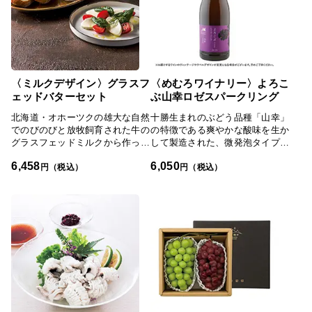
〈ミルクデザイン〉グラスフ
〈めむろワイナリー〉よろこ
ェッドバターセット
ぶ山幸ロゼスパークリング
北海道・オホーツクの雄大な自然
十勝生まれのぶどう品種「山幸」
でのびのびと放牧飼育された牛の
の特徴である爽やかな酸味を生か
グラスフェッドミルクから作った
して製造された、微発泡タイプの
牛乳・チーズ・バターのセットで
ロゼスパークリングワインです。
6,458
6,050
す。芳醇な香りと奥深いコク、な
甘酸っぱい華やかな香りと、シャ
円（税込）
円（税込）
めらかな口当たりの「グラスフェ
ープで心地よい酸味、フレッシュ
ッド発酵バター」は北のハイグレ
な果実味が口いっぱいに広がりま
ード食品2026に認定されまし
す。「よろこぶ」という名前の通
た。
り、テーブルを彩る一本として、
お祝いや特別なひとときにぴった
りのアイテムです。