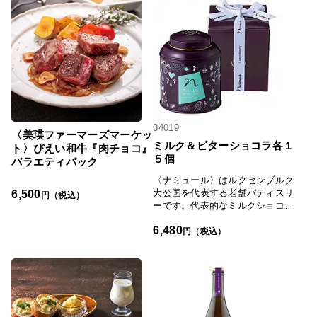
には純度が高く、素材の風味を引
き出す「鬼ザラ糖」を使用してい
ます。国産バターを使い、より風
味とコクをアップ。すっきりとし
た上品な甘さでありながら、深み
のある味わいのお菓子です。新し
い時代のなごみのお菓子を、ゆっ
くりと味わってみてください。
34019
〈美瑛ファーマーズマーケッ
ミルク＆ビターショコラ各１
ト〉びえい和牛『肉チョコ』
５個
バラエティパック
〈ナミュール〉はルクセンブルク
6,500
大公国を代表する老舗パティスリ
円（税込）
ーです。代表的なミルクショコラ
とビターショコラの両方の味を楽
6,480
しめるセットを缶入りでお届けし
円（税込）
ます。口どけのよい味わい深い2
種のショコラをご堪能ください。