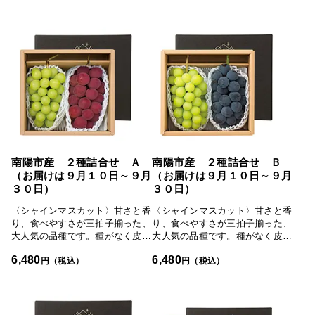
ます。奥羽山脈から湧く清らかで
す。どの品種よりも作るのが難し
豊富な水と昼夜の大きい寒暖差に
いといわれる赤ぶどうを30年以上
よって、糖度が高く、粒張りの良
作り続けているからこそ生み出せ
さが特徴の村山市産のぶどう。生
るゴルビーです。パンパンにつま
産者を限定し、さらに厳正な選別
った果肉に生産者の魂が感じられ
を経て出荷されます。
ます。
南陽市産 ２種詰合せ Ａ
南陽市産 ２種詰合せ Ｂ
（お届けは９月１０日～９月
（お届けは９月１０日～９月
３０日）
３０日）
〈シャインマスカット〉甘さと香
〈シャインマスカット〉甘さと香
り、食べやすさが三拍子揃った、
り、食べやすさが三拍子揃った、
大人気の品種です。種がなく皮が
大人気の品種です。種がなく皮が
薄いため、皮ごと手軽に食べられ
薄いため、皮ごと手軽に食べられ
6,480
6,480
ます。さわやかな甘さが後をひき
ます。さわやかな甘さが後をひき
円（税込）
円（税込）
ます。〈ゴルビー〉大粒で艶やか
ます。〈ピオーネ〉大粒で締まっ
な赤色の、濃い甘さと引き締まっ
た肉質、豊かな甘さとほどよい酸
た果肉が特徴。名前の由来は、当
味のバランスが絶妙のピオーネは
時人気だった旧ソ連のゴルバチョ
巨峰が持つような強い甘みがあ