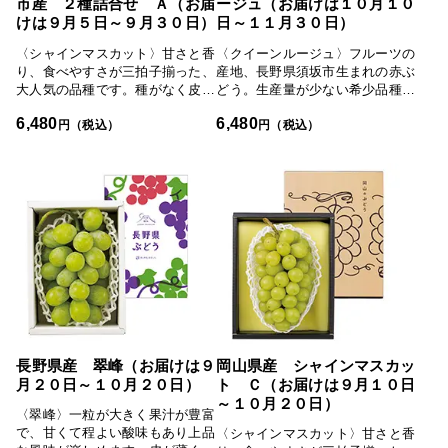
市産 ２種詰合せ Ａ（お届
ージュ（お届けは１０月１０
けは９月５日～９月３０日）
日～１１月３０日）
〈シャインマスカット〉甘さと香
〈クイーンルージュ〉フルーツの
り、食べやすさが三拍子揃った、
産地、長野県須坂市生まれの赤ぶ
大人気の品種です。種がなく皮が
どう。生産量が少ない希少品種で
薄いため、皮ごと手軽に食べられ
す。皮ごと手軽にお召しあがりい
6,480
6,480
ます。さわやかな甘さが後をひき
ただけます。
円（税込）
円（税込）
ます。〈マイハート〉その名のと
おり粒がハート型のぶどう。パリ
ッとした食感が心地よく、味は酸
味が少なく甘みが強く感じられま
す。シャインマスカットを中心に
品評会で数々の受賞歴を誇る沼沢
農園。育てたぶどうの中から色・
形・味など、さまざまな視点で厳
しく選び抜いたものを箱詰めして
います。一度食べたら忘れられな
いようなこだわりのぶどうをお届
けします。
長野県産 翠峰（お届けは９
岡山県産 シャインマスカッ
月２０日～１０月２０日）
ト Ｃ（お届けは９月１０日
～１０月２０日）
〈翠峰〉一粒が大きく果汁が豊富
で、甘くて程よい酸味もあり上品
〈シャインマスカット〉甘さと香