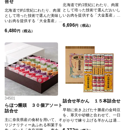
合せ
北海道で約1世紀にわたり、肉屋
として培った技術で選んだおいし
北海道で約1世紀にわたり、肉屋
いお肉を提供する「大金畜産」。
として培った技術で選んだ美味し
北海道大学と大金畜産が共同研究
いお肉を提供する「大金畜産」。
6,696
で開発した熟成技術を用いて、選
円（税込）
厚切りのポークステーキとビーフ
6,480
び抜いた「酵母菌」で一定期間じ
ステーキをヨーグルトと赤味噌で
円（税込）
っくりと熟成させた熟成牛のハン
漬け込みました。ソフトな味噌味
バーグセットです。
のステーキはお好みでスライスし
てお楽しみください。
34501
詰合せ羊かん １５本詰合せ
らほつ饅頭 ３０個アソート
早朝に炊き上げた十勝産の金時豆
詰合せ
を、寒天や砂糖と合わせて、一日
主に奈良県産の食材を用いて、オ
がかりで練り上げる羊かんは適度
リジナリティーあふれる和菓子を
な歯応えとなめらかな食感、上品
6,372