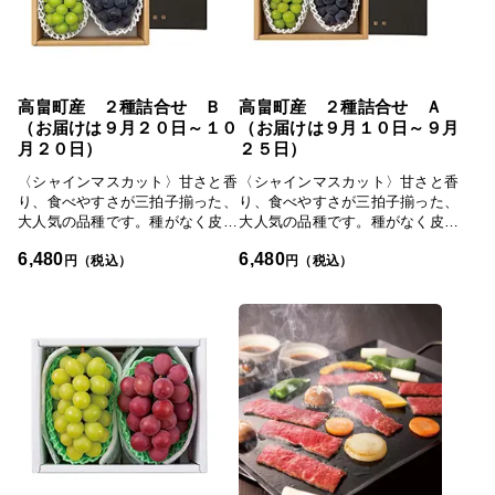
きたため、今ではさまざまなぶど
もその味を楽しむことが出来ま
うが実っています。「見ておいし
す。熟練の技術に新たな風を吹き
い、食べておいしい」をモットー
込むことで、天候に負けない安定
に味と見た目にこだわった詰合せ
したフルーツ作りを行っていま
は、色鮮やかで迫力があり、贈ら
す。人気のシャインマスカット・
高畠町産 ２種詰合せ Ｂ
高畠町産 ２種詰合せ Ａ
れた方には喜ばれること間違いな
ピオーネに高尾やクイーンニーナ
（お届けは９月２０日～１０
（お届けは９月１０日～９月
しです。
を入れたセットです。
月２０日）
２５日）
〈シャインマスカット〉甘さと香
〈シャインマスカット〉甘さと香
り、食べやすさが三拍子揃った、
り、食べやすさが三拍子揃った、
大人気の品種です。種がなく皮が
大人気の品種です。種がなく皮が
薄いため、皮ごと手軽に食べられ
薄いため、皮ごと手軽に食べられ
6,480
6,480
ます。さわやかな甘さが後をひき
ます。さわやかな甘さが後をひき
円（税込）
円（税込）
ます。〈ピオーネ〉大粒で締まっ
ます。〈ピオーネ〉大粒で締まっ
た肉質、豊かな甘さとほどよい酸
た肉質、豊かな甘さとほどよい酸
味のバランスが絶妙のピオーネは
味のバランスが絶妙のピオーネは
巨峰が持つような強い甘みがあ
巨峰が持つような強い甘みがあ
り、さらに種もなく食べやすさが
り、さらに種もなく食べやすさが
魅力です。今季一番の味と言われ
魅力です。四釜さんの畑は山の斜
たい、との熱い思いで栽培された
面にあるため作業は大変ですが、
ぶどう。「手間隙かけて育てた
日照時間が長いことでおいしいぶ
分、味も濃くなりますから」と生
どうが出来上がります。ミネラル
産者の自信が感じられる一品で
たっぷりの土づくりを行い、ひと
す。
房ひと房に収穫まで手間をかける