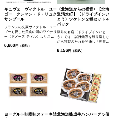
キュヴェ ヴィクトル ユー
〈北海道からの福音〉【北海
ゴー クレマン・ド・リュク
道清水町】〈ドライブインい
サンブール
とう〉ツケトン２種セット４
パック
フランスの文豪ヴィクトル・ユー
ゴーも愛した美食の国のワイナリ
豚丼の名店〈ドライブインいと
ー〈ドメーヌ ティル〉よりスパ
う〉では、試行錯誤を繰り返しな
ークリングワイン（クレマン）を
がら特製のたれを開発し「豚丼名
6,600
お届けします。ルクセンブルクの
円（税込）
人」として市販に至りました。ツ
6,156
モーゼル地域でのぶどう栽培は
ケトンは豚肉のロースと中落カル
円（税込）
1947年からはじまり、以降、収
ビを「豚丼名人」に漬け込んだ調
穫される品質の高いぶどうが評判
理品。焼くだけで簡単に名店の味
となっています。このクレマンは
を再現できます。
鮮やかな黄色で、たくさんの小さ
な気泡が立ち上ります。豊富な果
実味と柑橘類や洋なしの風味があ
り、フレッシュですっきりとした
口当たりです。
ヨーグルト味噌味ステーキ詰
北海道熟成牛ハンバーグ５個