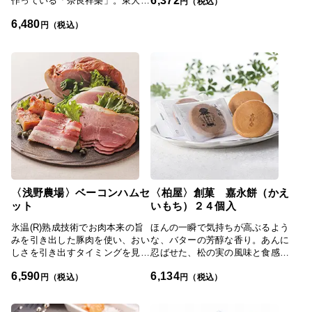
作っている「奈良祥樂」。東大寺
な甘さが特徴です。
円（税込）
大仏の巻髪、螺髪(らほつ)をモチ
6,480
ーフにした、かりんとう饅頭『ら
円（税込）
ほつ饅頭』を5種のアソートでお
届けします。
〈浅野農場〉ベーコンハムセ
〈柏屋〉創菓 嘉永餅（かえ
ット
いもち）２４個入
氷温(R)熟成技術でお肉本来の旨
ほんの一瞬で気持ちが高ぶるよう
みを引き出した豚肉を使い、おい
な、バターの芳醇な香り。あんに
しさを引き出すタイミングを見極
忍ばせた、松の実の風味と食感。
めながら燻製したこだわりのハム
柏屋が創った、新しい和菓子。バ
6,590
6,134
とベーコンのセット。モモ、バ
ター風味の粒あんと松の実を、餅
円（税込）
円（税込）
ラ、ロースと３つの部位の食べ比
粉を使ったもちもちとした食感の
べをお楽しみください。
生地で包み、焼き上げました。餡