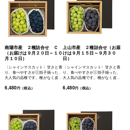
フ氏。産地直送ならではの希少品
り、さらに種もなく食べやすさが
種です。佐竹祐宏さんは工学系の
魅力です。佐竹祐宏さんは工学系
学校で培った探究心で、多彩なぶ
の学校で培った探究心で、多彩な
どう品種を研究してきたため、今
ぶどう品種を研究してきたため、
ではさまざまなぶどうが実ってい
今ではさまざまなぶどうが実って
ます。「見ておいしい、食べてお
います。「見ておいしい、食べて
いしい」をモットーに味と見た目
おいしい」をモットーに味と見た
にこだわった詰合せは、色鮮やか
目にこだわった詰合せは、色鮮や
で迫力があり、贈られた方には喜
かで迫力があり、贈られた方には
南陽市産 ２種詰合せ Ｃ
上山市産 ２種詰合せ（お届
ばれること間違いなしです。
喜ばれること間違いなしです。
（お届けは９月２０日～１０
けは９月１５日～９月３０
月１０日）
日）
〈シャインマスカット〉甘さと香
〈シャインマスカット〉甘さと香
り、食べやすさが三拍子揃った、
り、食べやすさが三拍子揃った、
大人気の品種です。種がなく皮が
大人気の品種です。種がなく皮が
薄いため、皮ごと手軽に食べられ
薄いため、皮ごと手軽に食べられ
6,480
6,480
ます。さわやかな甘さが後をひき
ます。さわやかな甘さが後をひき
円（税込）
円（税込）
ます。〈ウインク〉長細くて大
ます。〈ピオーネ〉大粒で締まっ
粒。コクのある甘みがありなが
た肉質、豊かな甘さとほどよい酸
ら、酸味や渋味が少なく、さっぱ
味のバランスが絶妙のピオーネは
りした後味。収穫量が少なく直売
巨峰が持つような強い甘みがあ
が中心のため、市場に出回ること
り、さらに種もなく食べやすさが
が少ない品種です。佐竹祐宏さん
魅力です。高橋フルーツランドの
は工学系の学校で培った探究心
大粒ぶどうは味の良さに定評があ
で、多彩なぶどう品種を研究して
り、経営する観光果樹園において