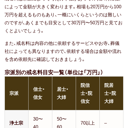
によって金額が大きく変わります。相場も20万円から100
万円を超えるものもあり、一概にいくらというのは難しい
のですが、あくまでも目安として30万円〜50万円と見てお
くとよいでしょう。
また、戒名料は内容の他に依頼するサービスやお寺、葬儀
社によっても異なりますので、依頼する場合は金額や流れ
を含め依頼先に確認しておきましょう。
宗派別の戒名料目安一覧（単位は「万円」）
院信
院居
信士・
居士・
宗派
士・院
士・院
信女
大姉
信女
大姉
30〜
50〜
浄土宗
70以上
–
40
60