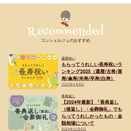
コンシェルジュのおすすめ
還暦祝い
もらってうれしい長寿祝いラ
ンキング2025（還暦/古希/喜
寿/傘寿/米寿/卒寿/白寿）
2025年4月9日
香典返し
【2024年最新】「香典返し
（後返し）・会葬御礼」でも
らってうれしかったもの・金
額相場について
2024年12月6日