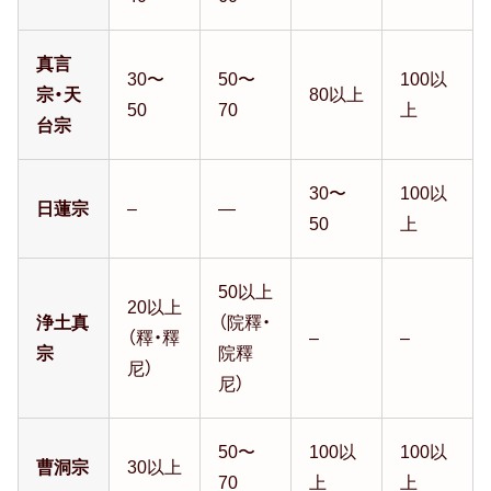
真言
30〜
50〜
100以
宗・天
80以上
50
70
上
台宗
30〜
100以
日蓮宗
–
—
50
上
50以上
20以上
浄土真
（院釋・
（釋・釋
–
–
宗
院釋
尼）
尼）
50〜
100以
100以
曹洞宗
30以上
70
上
上