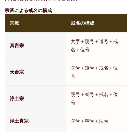
宗派による戒名の構成
宗派
戒名の構成
梵字＋院号＋道号＋戒
真言宗
名＋位号
院号＋道号＋戒名＋位
天台宗
号
院号＋誉号＋戒名＋位
浄土宗
号
浄土真宗
院号＋釋号＋法号