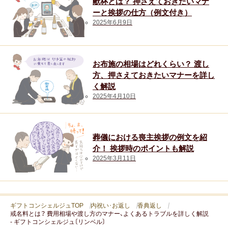
献杯とは？ 押さえておきたいマナ
ーと挨拶の仕方（例文付き）
2025年6月9日
お布施の相場はどれくらい？ 渡し
方、押さえておきたいマナーを詳し
く解説
2025年4月10日
葬儀における喪主挨拶の例文を紹
介！ 挨拶時のポイントも解説
2025年3月11日
ギフトコンシェルジュTOP
内祝い･お返し
香典返し
戒名料とは？ 費用相場や渡し方のマナー、よくあるトラブルを詳しく解説
- ギフトコンシェルジュ〔リンベル〕