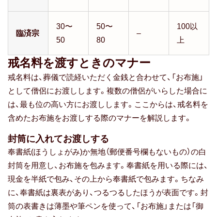
30〜
50〜
100以
臨済宗
–
50
80
上
戒名料を渡すときのマナー
戒名料は、葬儀で読経いただく金銭と合わせて、「お布施」
として僧侶にお渡しします。複数の僧侶がいらした場合に
は、最も位の高い方にお渡しします。ここからは、戒名料を
含めたお布施をお渡しする際のマナーを解説します。
封筒に入れてお渡しする
奉書紙(ほうしょがみ)か無地（郵便番号欄もないもの）の白
封筒を用意し、お布施を包みます。奉書紙を用いる際には、
現金を半紙で包み、その上から奉書紙で包みます。ちなみ
に、奉書紙は裏表があり、つるつるしたほうが表面です。封
筒の表書きは薄墨や筆ペンを使って、「お布施」または「御