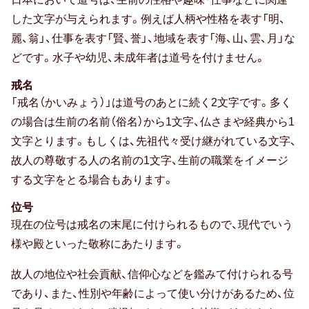
した文字が与えられます。例えば人柄や性格を表す「明、
麗、翁」、仕事を表す「賢、誉」、地域を表す「海、山、雲、月」な
どです。水子や幼児、未成年者は道号を付けません。
戒名
「戒名（かいみょう）」は道号のあとに続く2文字です。多く
の場合は生前の名前（俗名）から1文字、仏さまや経典から1
文字とります。もしくは、先祖代々受け継がれている文字、
故人の尊敬する人の名前の1文字、生前の職業をイメージ
する文字をとる場合もあります。
位号
現在の位号は戒名の末尾に付けられるもので、現代でいう
様や殿といった敬称にあたります。
故人の地位や社会貢献、信仰心などを鑑みて付けられる号
であり、また、性別や年齢によって使い分けがあるため、位