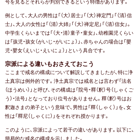
号を見るとそれらが判別できるという特徴があります。
例として、大人の男性は「（大）居士」「（大）禅定門」「（清）信
士」、大人の女性は「（清）大姉」「（大）禅定尼」「（清）信女」。
中学生くらいまでは「（大・清）童子・童女」、幼稚園児くらい
は「孩児・孩女（がいじ・がいにょ）」、赤ちゃんの場合は「嬰
児・嬰女（えいじ・えいにょ）」という具合です。
宗派による違いもおさえておこう
ここまで戒名の構成について解説してきましたが、特に浄
土真宗は例外的です。浄土真宗では戒名とは言わず「法名
（ほうめい）」と呼び、その構成は「院号・釋（釈）号（しゃくご
う）・法号」となっており位号がありません。釋（釈）号はお
釈迦さまの弟子という意味で、男性は「釋（しゃく）」を、女
性は「釋尼（しゃくに）」をそれぞれ授かります。
このように、宗派によって若干の違いがあります。以下に、
簡易的な戒名の構成を示しました。