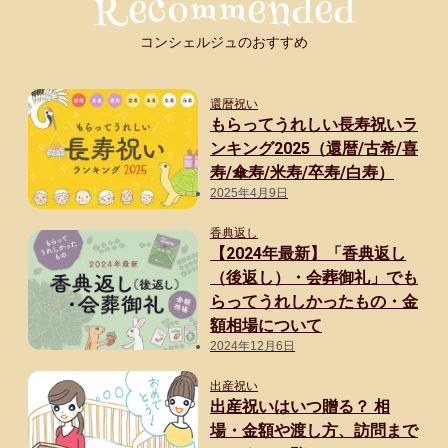
コンシェルジュのおすすめ
還暦祝い
もらってうれしい長寿祝いラ
ンキング2025（還暦/古希/喜
寿/傘寿/米寿/卒寿/白寿）
2025年4月9日
香典返し
【2024年最新】「香典返し
（後返し）・会葬御礼」でも
らってうれしかったもの・金
額相場について
2024年12月6日
出産祝い
出産祝いはいつ贈る？ 相
場・金額や渡し方、訪問まで