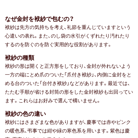
なぜ金封を袱紗で包むの？
袱紗は先方の気持ちを考え、礼節を重んじていますという
心遣いの表れ。また、のし袋の水引がくずれたり汚れたり
するのを防ぐのを防ぐ実用的な役割があります。
袱紗の種類
袱紗の形は開くと正方形をしており、金封が外れないよう
一方の端にとめ爪のついた「爪付き袱紗」、内側に金封をと
める台のついた「台付き袱紗」などがあります。最近では、
たたむ手順が省ける封筒の形をした金封袱紗も出回ってい
ます。これらはお好みで選んで構いません。
袱紗の色の違い
袱紗にはさまざまな色がありますが、慶事では赤やピンク
の暖色系、弔事では紺や緑の寒色系を用います。紫色は慶