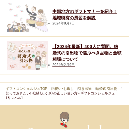
中部地方のギフトマナーを紹介！
地域特有の風習を解説
2024年8月7日
【2024年最新】400人に質問。結
婚式の引出物で選ぶべき品物と金額
相場について
2024年2月9日
ギフトコンシェルジュTOP
内祝い･お返し
引き出物
結婚式 引出物
知っておきたい！ 袱紗（ふくさ）の正しい使い方 - ギフトコンシェルジュ
〔リンベル〕