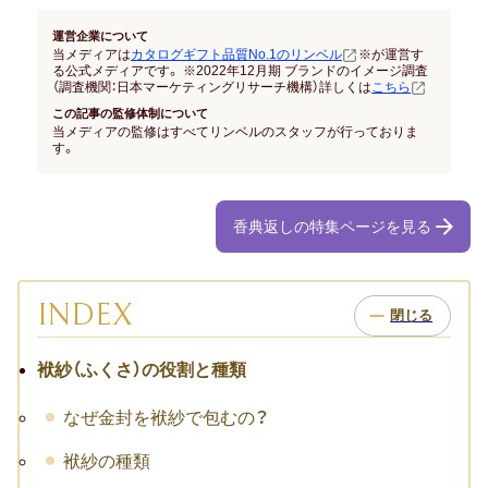
運営企業について
当メディアは
カタログギフト品質No.1のリンベル
※が運営す
る公式メディアです。 ※2022年12月期 ブランドのイメージ調査
（調査機関：日本マーケティングリサーチ機構）詳しくは
こちら
この記事の監修体制について
当メディアの監修はすべてリンベルのスタッフが行っておりま
す。
香典返しの特集ページを見る
INDEX
袱紗（ふくさ）の役割と種類
なぜ金封を袱紗で包むの？
袱紗の種類