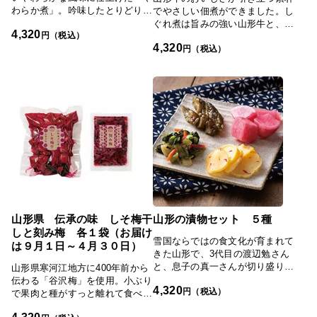
の手を介して丁寧に手作りされた
わらか煮」。吟味したとりどりの
でやさしい佃煮ができました。し
ものだと伝わるので、大切な方へ
素材を伝承の製法で炊きあげまし
ぐれ煮は旨みの強い山形牛と、山
4,320
の贈り物としてもおすすめです。
た。
円（税込）
形県産の赤ワインで旨みたっぷり
4,320
紹介者 JAL客室乗務員 澤田 梓
に仕上げております。またそぼろ
円（税込）
奈良県奈良市出身で、世界遺産に
も山形牛を使用し、しっとりと仕
も登録されている古都奈良の文化
上げました。「日本の極み」TOP
財に囲まれて22年過ごしました。
へ
奈良には歴史的な行事やお祭りが
多くあり、特に東大寺二月堂で行
われるお水取りは感動的です。今
でも奈良に帰るとのんびりとした
古き良き雰囲気に癒されます。最
近は運動不足解消の為にサイクリ
ングを始めました。東京の街をの
んびり散策し、自転車でしか行け
ない穴場スポット巡りなどを楽し
んでいます。＞ ふるさとの大切
山形県 伝承の味 しそ梅干
山形の漬物セット ５種
にしたい逸品
しと刻み梅 各１袋（お届け
雪国ならではの食文化が育まれて
は９月１日～４月３０日）
きた山形で、3代目の渡辺勉さん
と、息子の真一さんが切り盛りす
山形県寒河江地方に400年前から
る漬物専門店「渡辺近七商店」。
伝わる「谷沢梅」を使用。小ぶり
4,320
近所の農家さんから「取れた野菜
円（税込）
で果肉と種がすっと離れて食べや
を日持ちのする塩漬けにしてもら
すいのが特徴です。丁寧に揉んだ
4,320