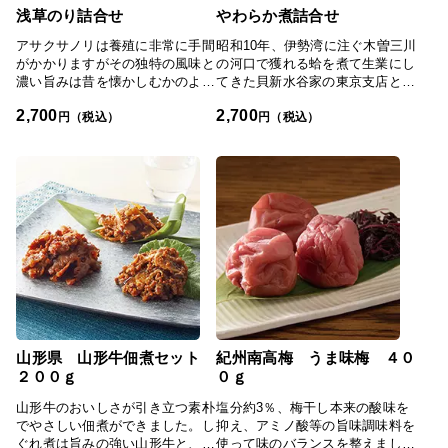
浅草のり詰合せ
やわらか煮詰合せ
アサクサノリは養殖に非常に手間
昭和10年、伊勢湾に注ぐ木曽三川
がかかりますがその独特の風味と
の河口で獲れる蛤を煮て生業にし
濃い旨みは昔を懐かしむかのよう
てきた貝新水谷家の東京支店とし
な味わいがあります。
て創業。格調高い味わいを今なお
2,700
2,700
作り続けています。
円（税込）
円（税込）
山形県 山形牛佃煮セット
紀州南高梅 うま味梅 ４０
２００ｇ
０ｇ
山形牛のおいしさが引き立つ素朴
塩分約3％、梅干し本来の酸味を
でやさしい佃煮ができました。し
抑え、アミノ酸等の旨味調味料を
ぐれ煮は旨みの強い山形牛と、山
使って味のバランスを整えまし