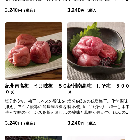
る梅干。その酸味をまろやかに、
形県産の赤ワインで旨みたっぷり
3,240
3,240
塩分をわずか3％に抑えて、より
に仕上げております。またそぼろ
円（税込）
円（税込）
健康的にしたのが「うめみつぼ
も山形牛を使用し、しっとりと仕
し」です。大粒の果実で種は小さ
上げました。「日本の極み」TOP
く皮が薄い、和歌山県の紀州南高
へ
梅を使い、国産はちみつでまろや
かに仕上げました。やわらかい果
肉に梅そのものの味わいと、はち
みつの甘みを含んだ大ぶりな梅。
ひとつひとつていねいに包んでお
届けします。「日本の極み」TOP
へ#新着商品
紀州南高梅 うま味梅 ５０
紀州南高梅 しそ梅 ５００
０ｇ
ｇ
塩分約3％、梅干し本来の酸味を
塩分約3％の低塩梅干。化学調味
抑え、アミノ酸等の旨味調味料を
料不使用にこだわり、梅干し本来
使って味のバランスを整えまし
の酸味と風味が豊かで、ほんのり
た。ほんのりとした甘みがあり、
としたしそ風味が特徴です。「日
3,240
3,240
すっきりとしたその風味が口の中
本の極み」TOPへ#新着商品
円（税込）
円（税込）
に広がります。「日本の極み」
TOPへ#新着商品