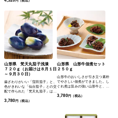
えないか」と頼まれて作ってみた
赤しそと塩でじっくり漬け込んだ
円（税込）
ところ評判を呼んだことがきっか
昔懐かしい梅干をお届けします。
けで、1919(大正8)年から漬物を
「日本の極み」TOPへ
作り続けています。山形の伝統野
菜である山形青菜(せいさい)を大
根、人参、しその実とともに塩に
漬け込んだ「おみ漬」は、野菜を
細かく刻んで漬けているため食べ
やすく、しっかりとした味が楽し
めます。「赤かぶ漬」は、山形県
で収穫された赤かぶを甘酢に漬け
ています。大きめの角切りにした
赤かぶの歯ごたえと、パリパリと
した食感が特徴です。「蔵王胡瓜
山形県 梵天丸茄子浅漬
山形県 山形牛佃煮セット
漬」は、近所の農家で取れたもの
７２０ｇ（お届けは８月１日
２５０ｇ
を、そのまま一本漬けにしていま
～９月３０日）
す。地元の本醸造醤油に漬け込
山形牛のおいしさが引き立つ素朴
み、飽きのこない味に仕上げてい
でやさしい佃煮ができました。し
歯ざわりがいい「窪田茄子」と、
ます。山形特産ながら、食品には
ぐれ煮は旨みの強い山形牛と、山
色がきれいな「仙台茄子」との交
あまり活用されてこなかった紅花
形県産の赤ワインで旨みたっぷり
配で作られた「梵天丸茄子」は、
3,780
を加えて漬けた「紅花たくあ
に仕上げております。またそぼろ
円（税込）
うす皮で歯切れのよい小茄子で
ん」。黄色と赤のコントラスト
3,780
も山形牛を使用し、しっとりと仕
す。この茄子を浅漬けにするの
円（税込）
が、見た目にも美しい一品です。
上げました。「日本の極み」TOP
は、米沢市窪田町にある明治41年
また「そうめんかぼちゃ」は、輪
へ
創業の『内藤醸造』。茄子の里
切りにして茹でるとそうめんのよ
「窪田」で素材本来の味わいを大