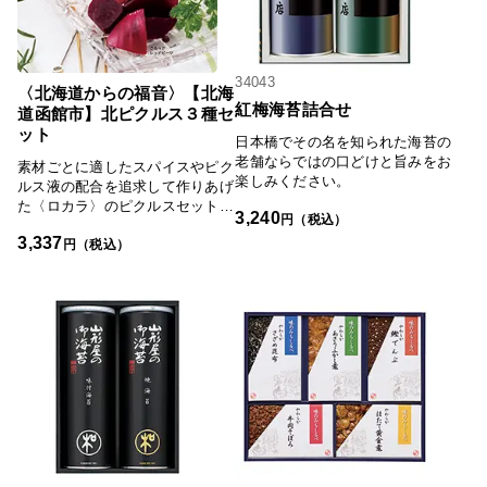
34043
〈北海道からの福音〉【北海
紅梅海苔詰合せ
道函館市】北ピクルス３種セ
ット
日本橋でその名を知られた海苔の
老舗ならではの口どけと旨みをお
素材ごとに適したスパイスやピク
楽しみください。
ルス液の配合を追求して作りあげ
た〈ロカラ〉のピクルスセット。
3,240
円（税込）
北海道産野菜のみを使用したピク
3,337
ルスはそのまま食べてもよし、料
円（税込）
理のアレンジ食材として使っても
よし。ピクルス液は炭酸水などで
割ればドリンクでも楽しめます。