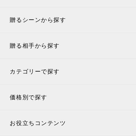
贈るシーンから探す
贈る相手から探す
内祝い(お返し)
結婚内祝い
結婚引出物
祖父
カテゴリーで探す
出産内祝い
香典返し
祖母
グルメギフト・食べ物
洋菓子ギフト
価格別で探す
快気祝い
入園・入学内祝い
牛肉ギフト・ハンバーグ
和菓子ギフト
などの牛加工肉
2,000円以下
2,001〜3,000円
お役立ちコンテンツ
用途別の相手別おすすめ商品
お肉ギフト・ハムやソー
海鮮ギフト・鮭やカニな