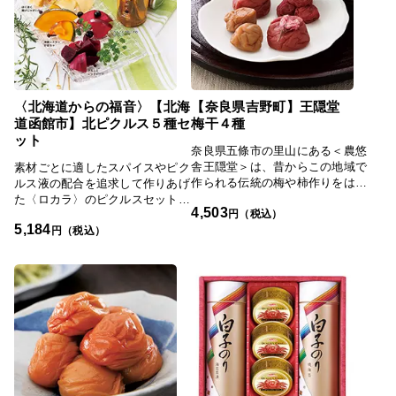
〈北海道からの福音〉【北海
【奈良県吉野町】王隠堂
道函館市】北ピクルス５種セ
梅干４種
ット
奈良県五條市の里山にある＜農悠
舎王隠堂＞は、昔からこの地域で
素材ごとに適したスパイスやピク
作られる伝統の梅や柿作りをはじ
ルス液の配合を追求して作りあげ
め、野菜のおいしさや手づくりの
た〈ロカラ〉のピクルスセット。
4,503
食の素晴らしさを伝え続けたいと
円（税込）
北海道産野菜のみを使用したピク
5,184
いう思いで、古民家での野菜レス
ルスはそのまま食べてもよし、料
円（税込）
トランや、農業体験も運営してい
理のアレンジ食材として使っても
ます。＜王隠堂＞の名は700年以
よし。ピクルス液は炭酸水などで
上も前の南北朝時代、都を逃れた
割ればドリンクでも楽しめます。
後醍醐天皇一行をかくまい授かっ
たもの。当時から続く旧家が主宰
する、農業生産グループです。そ
の＜王隠堂＞の名物でもある、手
作り梅干がこちらの商品。「梅干
4種セット」は梅の生産農家とし
て創業した「王隠堂」の原点とも