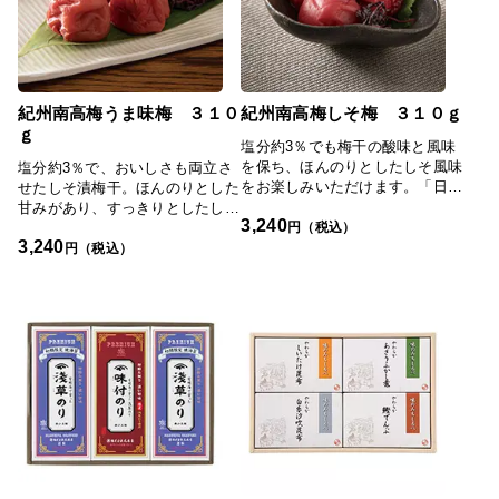
み」TOPへ#新着商品
漬けこまれていました。しかし、
塩分の取り過ぎを気にし、健康を
考えている方も多い、今の時代に
合わせ、より食べやすく、おいし
く、現代の日本人に合った梅干、
塩分約３％の梅干をつくりまし
紀州南高梅うま味梅 ３１０
紀州南高梅しそ梅 ３１０ｇ
た。【国産蜂蜜】国産蜂蜜はクセ
ｇ
が少なく、味わいが繊細なため、
塩分約3％でも梅干の酸味と風味
この梅干はさっぱりとした甘さで
を保ち、ほんのりとしたしそ風味
塩分約3％で、おいしさも両立さ
す。程よい酸味と調和した、絶妙
をお楽しみいただけます。「日本
せたしそ漬梅干。ほんのりとした
な味が楽しめます。南高梅と国産
の極み」TOPへ
甘みがあり、すっきりとしたしそ
3,240
蜂蜜を使うことで、塩分約３％の
円（税込）
の風味が口の中に広がります。
3,240
美味しい梅干が実現しました。
「日本の極み」TOPへ
円（税込）
「日本の極み」TOPへ