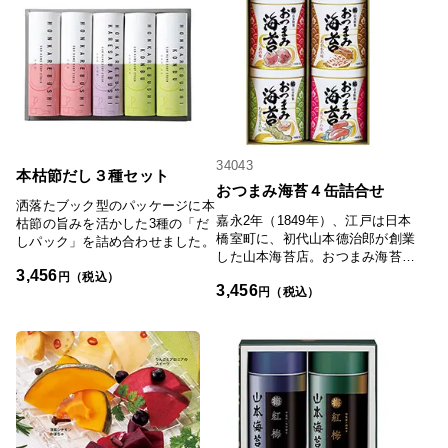
うにパラパラほどけるそうめんか
切にして漬物を作り続けていま
ぼちゃを、「山形の極み」の逸品
す。リンベルでは最もおいしい時
「熊野のしずく」の酒粕で粕漬に
期を限定し、8月1日から9月30日
しました。シャキシャキとした口
までのお届けとしました。「日本
当たりと、上品な味わいを堪能で
の極み」TOPへ
きます。「日本の極み」TOPへ
34043
本枯節だし３種セット
おつまみ海苔４缶詰合せ
洒落たブック型のパッケージに本
嘉永2年（1849年）、江戸は日本
枯節の旨みを活かした3種の「だ
橋室町に、初代山本德治郎が創業
しパック」を詰め合わせました。
した山本海苔店。おつまみ海苔
3,456
は、細く切られた２枚の海苔で具
円（税込）
3,456
材をサンドし、味付けや配合など
円（税込）
海苔とのバランスにもこだわって
います。おつまみだけでなく、お
やつや料理のアクセントとしても
お楽しみいただけます。