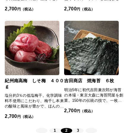
形県産の赤ワインで旨みたっぷり
た。ほんのりとした甘みがあり、
2,700
2,700
に仕上げております。またそぼろ
すっきりとしたその風味が口の中
円（税込）
円（税込）
も山形牛を使用し、しっとりと仕
に広がります。「日本の極み」
上げました。「日本の極み」TOP
TOPへ#新着商品
へ
紀州南高梅 しそ梅 ４００
吉田商店 焼海苔 ６枚
ｇ
明治5年に初代吉田兼次郎が海苔
の本場・東京大森に海苔問屋を創
塩分約3％の低塩梅干。化学調味
業。150年の伝統の技で、一枚一
料不使用にこだわり、梅干し本来
枚丹念に焼きあげた焼海苔は、今
の酸味と風味が豊かで、ほんのり
2,700
も高級料亭や寿司店などで重宝さ
円（税込）
としたしそ風味が特徴です。「日
2,700
れています。日本アルプスから流
本の極み」TOPへ#新着商品
円（税込）
れ出る木曽三川の河口に位置する
伊勢湾で採れた物の中でも1％に
1
2
3
も満たない、吉田商店の目利きが