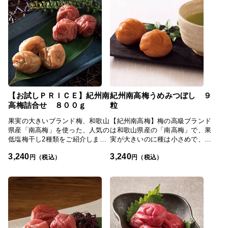
【お試しＰＲＩＣＥ】紀州南
紀州南高梅うめみつぼし ９
高梅詰合せ ８００ｇ
粒
果実の大きいブランド梅、和歌山
【紀州南高梅】梅の高級ブランド
県産「南高梅」を使った、人気の
は和歌山県産の「南高梅」で、果
低塩梅干し2種類をご紹介しま
実が大きいのに種は小さめで、皮
す。「うま味梅」は塩分約3％、
が薄く、果肉が厚く柔らかいのが
3,240
3,240
梅干し本来の酸味を抑え、アミノ
特徴。「国産はちみつ漬梅干」
円（税込）
円（税込）
酸等の旨味調味料を使って味のバ
は、南高梅の発祥地である「みな
ランスを整えました。ほんのりと
べ町」や30万本の梅林が広がる
した甘みがあり、すっきりとした
「田辺市」地域の生産者を限定し
その風味が口の中に広がります。
て漬けています。【塩分約３％】
「うめみつぼし」も塩分約3％の
食品成分表によると、伝統的製法
低塩梅干。国産はちみつでまろや
「梅干」の塩分量は約20％。梅干
かに仕上げました。「日本の極
は保存食のため、昔から塩のみで