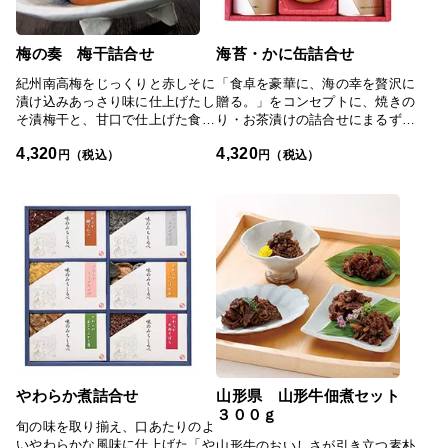
いえる逸品です。自社農園で栽培
し、一粒一粒手作業で丁寧に収穫
した大粒で肉厚の南高梅を、たっ
梅の奏 梅干詰合せ
海苔・かに缶詰合せ
ぷりの赤しそと共に沖縄産の自然
塩に漬け込んだ「昔ながらの南高
紀州南高梅をじっくりと赤しそに
「食卓を豪華に、海の幸を贅沢に
梅干」や、香り豊かな八重桜を散
漬け込みあっさり味に仕上げたし
贈る。」をコンセプトに、焼きの
りばめたの「南高桜梅干」。お弁
そ漬梅干と、甘口で仕上げた食べ
り・お茶漬けの詰合せにまるずわ
当に入れたり、ちょっと梅干を食
やすいはちみつ梅のセットです。
いがにの缶詰を加えました。
4,320
4,320
べたい時に便利な「小梅干し」な
円（税込）
円（税込）
ど、奈良の里山で育まれた梅干し
4種の詰合せです。昔ながらの梅
干しの、自然の味を好まれる方に
特に好評です。ご飯のお供やお弁
当に、お料理の材料や味付けに、
焼酎に入れて香りとともに楽しむ
のもおすすめ。私がおすすめしま
す「むかしながら」の名にふさわ
しく、どれも素朴ではあるもの
の、しっかりとした酸味と塩味を
感じることができます。4種類そ
れぞれで味わいが異なるので、飽
きずに長く楽しめるのもいいです
やわらか煮詰合せ
山形県 山形牛佃煮セット
ね。趣のあるシックな色合いの箱
３００ｇ
に、丁寧にパッケージングされた
旬の味を取り揃え、口あたりのよ
4種類の梅干が入っています。人
いやわらかな風味に仕上げた「や
山形牛のおいしさが引き立つ素朴