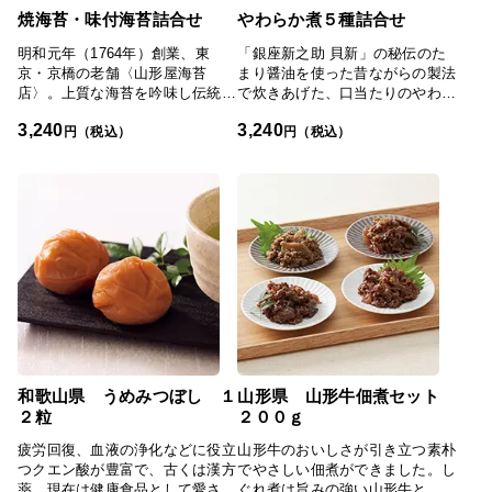
焼海苔・味付海苔詰合せ
やわらか煮５種詰合せ
明和元年（1764年）創業、東
「銀座新之助 貝新」の秘伝のた
京・京橋の老舗〈山形屋海苔
まり醤油を使った昔ながらの製法
店〉。上質な海苔を吟味し伝統の
で炊きあげた、口当たりのやわら
技で焼き上げた、どなたにも喜ば
かい山海の幸。江戸時代より続く
3,240
3,240
れる使い勝手の良い詰合せです。
伝統が生み出す秘伝の味です。
円（税込）
円（税込）
和歌山県 うめみつぼし １
山形県 山形牛佃煮セット
２粒
２００ｇ
疲労回復、血液の浄化などに役立
山形牛のおいしさが引き立つ素朴
つクエン酸が豊富で、古くは漢方
でやさしい佃煮ができました。し
薬、現在は健康食品として愛され
ぐれ煮は旨みの強い山形牛と、山