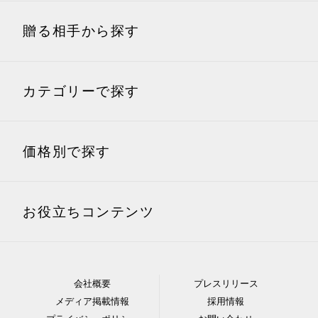
贈る相手から探す
内祝い(お返し)
結婚内祝い
結婚引出物
祖父
カテゴリーで探す
出産内祝い
香典返し
祖母
グルメギフト・食べ物
洋菓子ギフト
価格別で探す
快気祝い
入園・入学内祝い
牛肉ギフト・ハンバーグ
和菓子ギフト
などの牛加工肉
2,000円以下
2,001〜3,000円
お役立ちコンテンツ
用途別の相手別おすすめ商品
お肉ギフト・ハムやソー
海鮮ギフト・鮭やカニな
お祝い・お見舞い・プレゼント
セージなどの加工肉
どの魚加工品
結婚祝いを贈る相手別
結婚内祝いを贈る相手
3,001～4,000円
4,001～5,000円
に探す
別に探す
ギフト全般
出産内祝い
お米やパンのギフト・ヨ
会社概要
プレスリリース
惣菜ギフト・スープやカ
出産祝い
結婚祝い
ーグルトやチーズなどの
メディア掲載情報
採用情報
レー
5,001〜6,000円
6,001～7,000円
出産祝いを贈る相手別
出産内祝いを贈る相手
乳製品