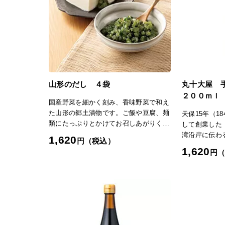
山形のだし ４袋
丸十大屋 
２００ｍｌ
国産野菜を細かく刻み、香味野菜で和え
た山形の郷土漬物です。ご飯や豆腐、麺
天保15年（1
類にたっぷりとかけてお召しあがりくだ
して創業した
さい。「日本の極み」TOPへ
湾沿岸に伝わ
1,620
円（税込）
式のかつお節
1,620
円
です。口の中
が特長です。