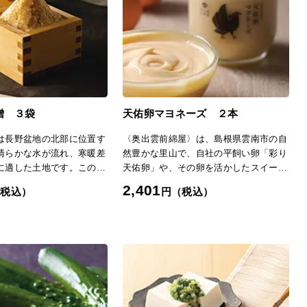
噌 ３袋
天佑卵マヨネーズ ２本
は長野盆地の北部に位置す
〈奥出雲前綿屋〉は、島根県雲南市の自
清らかな水が流れ、寒暖差
然豊かな里山で、自社の平飼い卵「彩り
に適した土地です。この風
天佑卵」や、その卵を活かしたスイー
、昔から醸造業が盛んに行
ツ・調味料などを届けるブランドです。
2,401
（税込）
円（税込）
。お届けした減塩味噌は、
「彩り天佑卵」を使ったこのマヨネーズ
年(1764)から味噌蔵を営
は、卵黄の旨みと自然な甘みが際立つ、
」の逸品です。同蔵は、俳
まろやかでコク深い味わい。酸味を抑え
が長逗留して交遊したこと
たやさしい風味で、サラダや温野菜、ゆ
いる老舗。国産材料のみを
で卵にそのままかけるのはもちろん、ポ
噌造りを行っています。一
テトサラダや卵サンド、唐揚げや魚のフ
の塩分は、8～10％となっ
ライのディップ、野菜スティックにもよ
この減塩味噌は塩分6％で
く合います。奥出雲の素材の魅力を活か