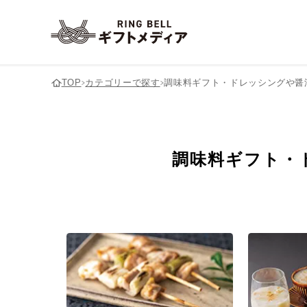
TOP
カテゴリーで探す
調味料ギフト・ドレッシングや醤
内祝い(お返し)
グルメギフト・食べ物
祖父
2,000円以下
ギフト全般
祖母
2,001〜3,000円
洋菓子ギフト
出産内祝い
結婚内祝い
結婚引出物
海鮮ギフト・鮭やカニなどの
6,001～7,000円
結婚祝い
惣菜ギフト・スープやカ
7,001～8,000円
香典返し
魚加工品
調味料ギフト・
用途別の相手別おすすめ商品
入園・入学内祝い
ご飯のお供ギフト・佃煮や漬
調味料ギフト・ドレッシ
12,001〜15,000円
15,001〜20,000円
結婚祝いを贈る相手別
結婚内祝いを贈る
物
や醤油
に探す
別に探す
お祝い・お見舞い・プレゼント
おせちギフト・通販
50,001〜80,000円
80,001～100,000円
グッズギフト
キッチン用品ギフト・フ
結婚祝い
新築・引越し祝い
和食器ギフト・酒器やお皿
パンやポット
ペットグッズギフト・愛
母の日
父の日
ベビーギフト
愛猫へ
宿泊券ギフト
日帰り温泉ギフト