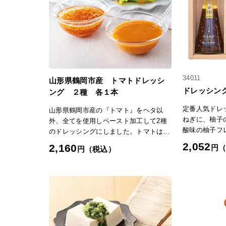
34011
山形県鶴岡市産 トマトドレッシ
ドレッシン
ング ２種 各１本
定番人気ドレ
山形県鶴岡市産の『トマト』をヘタ以
ねぎに、柚子
外、全てを使用しペースト加工して2種
酸味の柚子フ
のドレッシングにしました。トマトは美
グギフト。
肌効果のあるビタミンC、老化を抑制す
2,052
2,160
円
円（税込）
るビタミンEが豊富でミネラルや食物繊
維をバランスよく含んでいます。特筆す
べきことが抗酸化作用のあるリコピンが
豊富なことです。フレンチとイタリアン
の2種類を準備しましたので、野菜の
他、肉や魚などにソースとしてお召し上
がり下さい。「日本の極み」TOPへ