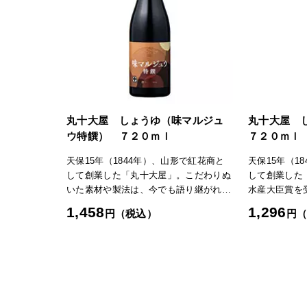
丸十大屋 しょうゆ（味マルジュ
丸十大屋 
ウ特饌） ７２０ｍｌ
７２０ｍｌ
天保15年（1844年）、山形で紅花商と
天保15年（1
して創業した「丸十大屋」。こだわりぬ
して創業した「
いた素材や製法は、今でも語り継がれて
水産大臣賞を
います。薩摩節と肉厚の日高昆布を使っ
うゆ「純正伝
1,458
1,296
円（税込）
円
て本醸造しょうゆとブレンドした、上品
分が高く、し
でふくよかな味と香りのしょうゆ風調味
風味、深い旨
料です。「日本の極み」TOPへ
極み」TOPへ