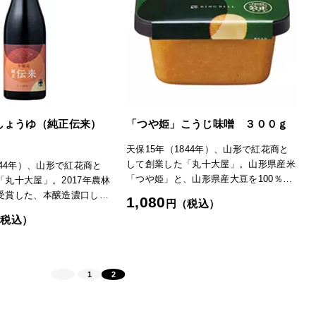
しょうゆ（純正伝来）
「つや姫」こうじ味噌 ３００ｇ
天保15年（1844年）、山形で紅花商と
して創業した「丸十大屋」。山形県産米
844年）、山形で紅花商と
「つや姫」と、山形県産大豆を100％使
丸十大屋」。2017年農林
用し、江戸時代からの巽蔵で発酵・熟
受賞した、本醸造濃口しょ
1,080
円（税込）
成。15割麹（米15：大豆10）で、食塩
来」は、旨み成分の全窒素
（税込）
分は約9.8％と控えめです。「日本の極
ょうゆの香りとまろやかな
み」TOPへ
みが楽しめます。「日本の
1
2