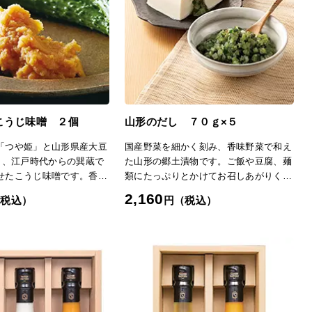
も旨みがあるので、味噌の
した一品です。
くてもおいしい味噌汁が作
きおにぎりや野菜に直接付
美昧。カドのないまろやか
をご堪能ください。「日本
へ
こうじ味噌 ２個
山形のだし ７０ｇ×５
「つや姫」と山形県産大豆
国産野菜を細かく刻み、香味野菜で和え
用し、江戸時代からの巽蔵で
た山形の郷土漬物です。ご飯や豆腐、麺
せたこうじ味噌です。香り
類にたっぷりとかけてお召しあがりくだ
る「つや姫」ならではの味
さい。「日本の極み」TOPへ
2,160
（税込）
円（税込）
た。15割麹（米15：大豆
分は約9.8％と控えめで
はもちろん、野菜炒めやデ
など、さまざまなお料理で
「日本の極み」TOPへ