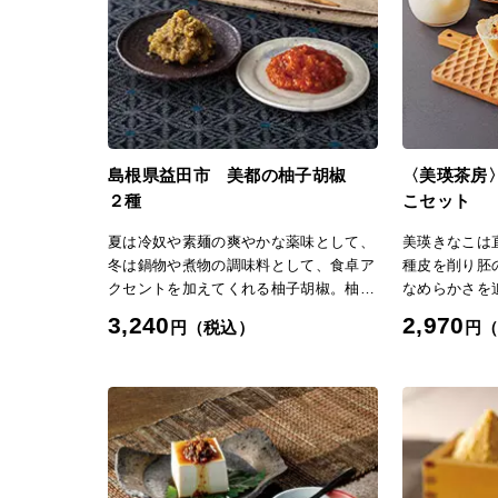
相手別おすすめ商品
全国旅行券 招待券ギフト
北海道旅行券 招待券ギ
友達への結婚祝い
職場への結婚祝い
中国・四国旅行券 招待券
近畿旅行券 招待券ギフト
職場への出産祝い
友達への出産内祝い
ト
島根県益田市 美都の柚子胡椒
〈美瑛茶房
２種
こセット
夏は冷奴や素麺の爽やかな薬味として、
美瑛きなこは
冬は鍋物や煮物の調味料として、食卓ア
種皮を削り胚
クセントを加えてくれる柚子胡椒。柚子
なめらかさを
の皮と塩、唐辛子というシンプルな原材
た、砂糖を加
3,240
2,970
円（税込）
円
料で作られるだけに、一つひとつの質が
ぜたりはちみ
味を左右します。昭和50年代から町を挙
て気軽にお使
げて柚子栽培に取り組んでいる益田市美
都町の柚子は、粒が大きいのが特徴。木
と木の間隔を十分確保し、樹高を抑える
ことで実に養分がたっぷり行き渡り、皮
にハリがあり、香り豊かな柚子が育ちま