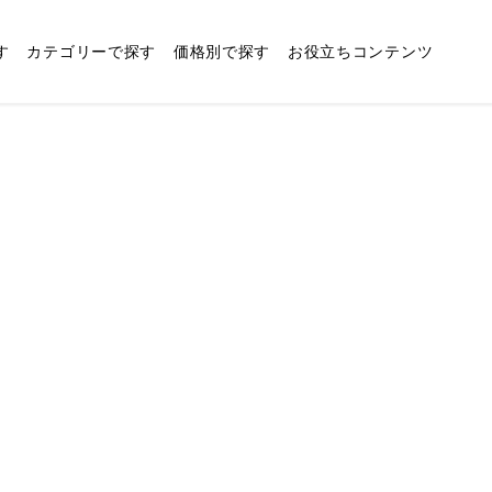
す
カテゴリーで探す
価格別で探す
お役立ちコンテンツ
お肉ギフト・ハムやソーセー
5,001〜6,000円
結婚内祝い
ジなどの加工肉
快気祝い
10,001〜12,000円
缶詰ギフト
40,001〜50,000円
フルーツギフト
香典返しを贈る相手別
に探す
食器ギフト・ボウルやマグ
お歳暮
日用品ギフト・生活雑貨
カフェチケットギフト
ホビー暮らしギフト