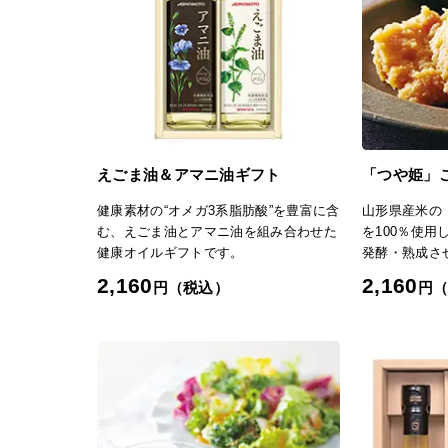
す。低塩分で
ラーメンや餃子、水餃子の薬味として使
量を増やさな
うのもおすすめ。また、マヨネーズと合
れますし、焼
わせて、野菜スティックに付けて食べる
けて食べても
のも人気です。アイデアが閃いたら、ぜ
な塩味と旨み
ひトライしてみてください。料理の幅が
の極み」TOP
広がる万能調味料です。「日本の極み」
TOPへ
えごま油＆アマニ油ギフト
「つや姫」
健康素材の“オメガ3系脂肪酸”を豊富に含
山形県産米の
む、えごま油とアマニ油を組み合わせた
を100％使
健康オイルギフトです。
発酵・熟成さ
高く甘みのあ
2,160
2,160
円（税込）
円
に仕上がりまし
10）で、食塩
す。お味噌汁
ィップソース
活躍します。