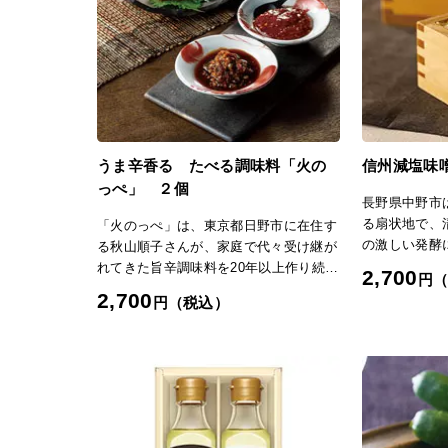
す。「美都の柚子胡椒」は美都産の柚子
のみを使用。皮がまだ青いうちに収穫し
たものは青唐辛子と、完熟して黄色くな
った柚子は赤唐辛子と合わせ、青・赤2
種類の柚子胡椒が作られます。いずれも
手動の皮むき器で柚子の皮を丁寧にむき
取り、伯方の塩と唐辛子を加えてミキサ
ーでペースト状にしていきます。柚子の
うま辛香る たべる調味料「火の
信州減塩味
皮の状態は季節や気候によって異なるた
っぺ」 ２個
め、熟練した職人が水分量や滑らかさを
長野県中野市
注意深くチェックし、口当たりよく仕上
る扇状地で、
「火のっぺ」は、東京都日野市に在住す
がるように調整し、高い品質を保持して
の激しい発酵
る秋山順子さんが、家庭で代々受け継が
います。みずみずしくフレッシュな香り
土を利用して
れてきた旨辛調味料を20年以上作り続け
と切れのある辛味の青、まるやかな香り
2,700
円
われています
て、商品化したもの。原材料にこだわっ
と甘みも感じさせるほどよい辛さの赤。
2,700
円（税込）
この地で明和元
ており、中でも主原料の唐辛子は、秋山
メニューに合わせて使い分けたり、食べ
む「ふくろや
さんがこの調味料に最適なものを探し求
比べたりして、それぞれの魅力をお楽し
人・小林一茶
めて、農家まで足を運んで手に入れた選
みください。「日本の極み」TOPへ
でも知られて
りすぐりのものを使用しています。その
使用して、味
味わいは単に辛いだけでなく、辛みの奥
般に減塩味噌
に旨みがしっかりと感じられるのが特
ていますが、
徴。冷奴や湯豆腐、肉料理に添えたり、