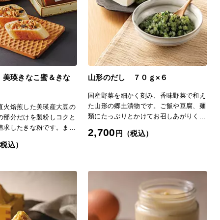
グッズやヘルスケア
ティ
フト
東北旅行券 招待券ギフト
関東旅行券 招待券ギフト
友達への結婚内祝い
職場への結婚内祝い
ギフ
九州・沖縄旅行券 招待券ギフ
職場への出産内祝い
職場への香典返し
ト
〉美瑛きなこ蜜＆きな
山形のだし ７０ｇ×６
国産野菜を細かく刻み、香味野菜で和え
た山形の郷土漬物です。ご飯や豆腐、麺
直火焙煎した美瑛産大豆の
類にたっぷりとかけてお召しあがりくだ
の部分だけを製粉しコクと
さい。「日本の極み」TOPへ
追求したきな粉です。ま
2,700
円（税込）
えたきなこ蜜はミルクに混
（税込）
つと同じように甘味料とし
い頂けます。