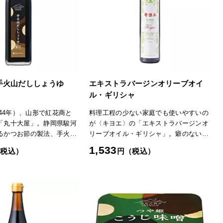
手火山だししょうゆ
エキストラバージンオリーブオイ
ル・ギリシャ
844年）、山形で紅花商と
料理工程の少ない家庭でも使いやすいの
「丸十大屋」。静岡県駿河
が〈キヨエ〉の「エキストラバージンオ
るかつお節の製法、手火山
リーブオイル・ギリシャ」。癖のないフ
をだしに使用しただし醤油
ルーティな味わいのオリーブオイルを
1,533
（税込）
円（税込）
で上品に広がる旨みと香り
色々な料理でお楽しみください。
「日本の極み」TOPへ