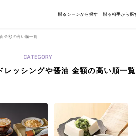
贈るシーンから探す
贈る相手から探
油 金額の高い順一覧
牛肉ギフト・ハンバーグなど
3,001～4,000円
和菓子ギフト
出産祝い
4,001～5,000円
法人ギフト
の牛加工肉
CATEGORY
出産内祝い
香典返し
お米やパンのギフト・ヨーグ
レー
8,001～9,000円
麺ギフト・ラーメンや蕎麦
9,001～10,000円
ルトやチーズなどの乳製品
ドレッシングや醤油 金額の高い順一覧
ング
20,001〜30,000円
ドリンクギフト
30,001〜40,000円
お酒ギフト
相手
出産祝いを贈る相手別
出産内祝いを贈る相手
に探す
別に探す
100,001円以上
タオルギフト
寝具ギフト・睡眠グッズ
ライ
還暦祝い
お中元
インテリア雑貨ギフト・家具
おしゃれ雑貨ギフト
犬や
体験ギフト・招待券
食事券ギフト
エステチケットギフト・美容
おでかけギフト・アクティビ