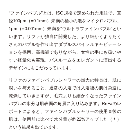
“ファインバブル”とは、ISO規格で定められた用語で、直
径100μm（=0.1mm）未満の極小の泡をマイクロバブル、
1μm（=0.001mm）未満を"ウルトラファインバブル"とい
います。リファが独自に開発した、より細かくよりたく
さんのバブルを作り出すダブルスパイラルキャビテーシ
ョンを採用。高機能でありながら、女性の手にも扱いや
すい軽量化も実現。バスルームをエレガントに演出する
デザインにもこだわっています。
リファのファインバブルシャワーの最大の特長は、肌に
潤いを与えること。通常の入浴では入浴後の肌は急速に
乾燥していきますが、毛穴よりも細かくなったファイン
バブルの水分は肌表面の角層に入り込みます。ReFaのレ
ポートによると、ファインバブルシャワーの使用直後の
肌は、使用前に比べて水分量が約22%アップした（＊）
という結果も出ています。