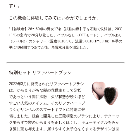
す）。
この機会に体験してみてはいかがでしょうか。
*【被験者】26〜60歳の男女17名【試験内容】手を石鹸で洗浄後、20℃
±1℃の室内で20分馴化した。バブルなし（OFFモード）、バブルあり
（レベル2）のシャワー（温度36±0.5℃、流量5.00±0.1mL／m）を手の
甲に40秒間ずつあてた後、角質水分量を測定した。
特別セット
リファハートブラシ
2022年3月に発売されたリファハートブラシ
は、からまりがちな髪の救世主としてSNS
であっという間に拡散、欠品状態が続くほど
すごい人気のアイテム。そのリファハートブ
ラシがリンベルのスマートギフトに特別に登
場しました。独自に開発した三段構造のブラシにより、テクニッ
ク要らずで髪のからまりを正しくほぐし、キューティクルをみが
き髪に艶も与えます。握りやすく女子心をくすぐるデザインは世