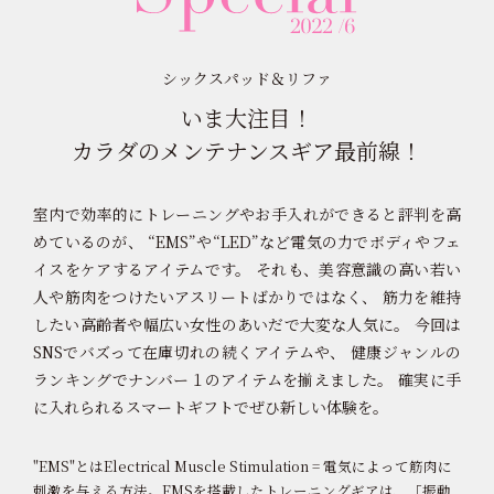
シックスパッド＆リファ
いま大注目！
カラダのメンテナンスギア最前線！
室内で効率的にトレーニングやお手入れができると評判を高
めているのが、
“EMS”や“LED”など電気の力でボディやフェ
イスをケアするアイテムです。
それも、美容意識の高い若い
人や筋肉をつけたいアスリートばかりではなく、
筋力を維持
したい高齢者や幅広い女性のあいだで大変な人気に。
今回は
SNSでバズって在庫切れの続くアイテムや、
健康ジャンルの
ランキングでナンバー１のアイテムを揃えました。
確実に手
に入れられるスマートギフトでぜひ新しい体験を。
"EMS"とはElectrical Muscle Stimulation = 電気によって筋肉に
刺激を与える方法。
EMSを搭載したトレーニングギアは、「振動