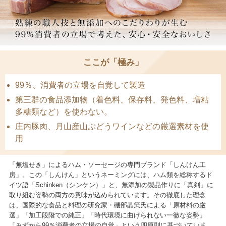
ここが「極み」
99％、消費者の立場を自覚して製造
第三群の食品添加物（着色料、保存料、発色料、増粘
多糖類など）を使わない。
庄内豚肉、月山産山ぶどうワインなどの厳選素材を使
用
「無塩せき」によるハム・ソーセージの専門ブランド「しんけん工
房」。この「しんけん」というネーミングには、ハム類を総称するド
イツ語「Schinken（シンケン）」と、無添加の製品作りに「真剣」に
取り組む姿勢の両方の意味が込められています。その徹底した理念
は、国際的な食品と料理の研究家・磯部晶策氏による「原材料の厳
選」「加工段階での純正」「時代環境に曲げられない一徹な姿勢」
「みずから99％消費者の立場の自覚」という四原則に基づいていま