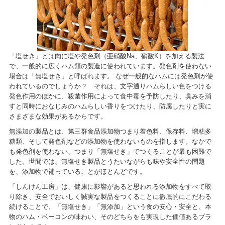
「塩せき」とは肉に塩や発色剤（亜硝酸Na、硝酸K）を加える製法
で、一般的に広くハム類の製造に使われています。発色剤を使わない
場合は「無塩せき」と呼ばれます。 なぜ一般的なハムには発色剤が使
われているのでしょうか？ それは、文字通りハムらしい色をつける
発色作用のほかに、殺菌作用によって食中毒を予防したり、臭みを消
すと同時におなじみのハムらしい香りをつけたり、防腐したりと実に
さまざまな効果があるからです。
無添加の製品とは、第三群食品添加物つまり着色料、保存料、増粘多
糖類、そして発色剤などの添加物を使わないものを指します。なかで
も発色剤を使わない、つまり「無塩せき」でつくることが最も困難で
した。世間では、無塩せき製品とうたいながらも味や安全性の問題
を、添加物で補っていることがほとんどです。
「しんけん工房」は、健康に影響があると思われる添加物をすべて取
り除き、安全でおいしく誠実な製品をつくることに徹底的にこだわる
続けることで、「無塩せき」「無添加」という食の安心・安全と、本
物のハム・ベーコンの味わい、そのどちらをも実現した価値あるブラ