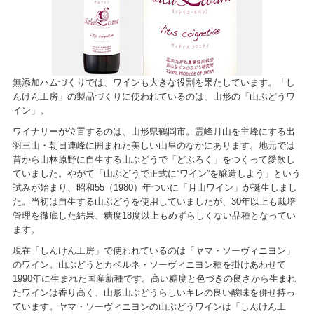
無添加ハムづくりでは、ワインも大きな役割を果たしています。「し
んけん工房」の製品づくりに使われているのは、山形の「山ぶどうワ
イン」。
ワイナリーが位置するのは、山形県鶴岡市。霊峰月山を主峰にする出
羽三山・朝日連峰に囲まれた美しい山里のなかにあります。地元では
昔から山林原野に自生する山ぶどうで「どぶろく」をつくって愛飲し
ていました。やがて「山ぶどうで正式に“ワイン”を醸造しよう」という
試みが始まり、昭和55（1980）年ついに「月山ワイン」が誕生しまし
た。当初は自生する山ぶどうを使用していましたが、30年以上も栽培
管理を徹底した結果、糖度18度以上もめずらしくない品種となってい
ます。
現在「しんけん工房」で使われているのは「ヤマ・ソーヴィニヨン」
のワイン。山ぶどうとカベルネ・ソーヴィニヨン種を掛けあわせて
1990年に生まれた国産新種です。高い糖度と色づきの良さから生まれ
たワインは香り高く、山形山ぶどうらしいキレの良い酸味を併せ持っ
ています。ヤマ・ソーヴィニヨンの山ぶどうワインは「しんけん工