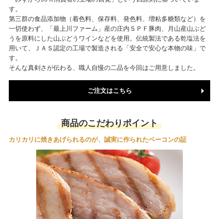
す。
第三群の食品添加物（着色料、保存料、発色料、増粘多糖類など）を
一切使わず、「最上川ファーム」産の庄内ＳＰＦ豚肉、月山産山ぶど
うを原料にした山ぶどうワインなどを使用。伝統製法である乾塩法を
用いて、ＪＡＳ認定の工場で製造される「安全で安心な本物の味」で
す。
そんな真剣さが伝わる、職人自慢の二品を今回はご用意しました。
ご注文はこちら
商品のこだわりポイント
カリカリに焼きあげられるのが、誠実に作られたベーコンの証