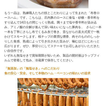
もう一品は、熟練職人たちの技とこだわりによって生まれた「布巻ロ
ースハム」です。こちらは、庄内豚のロースに食塩・砂糖・香辛料を
すり込んで14日もの間じっくり熟成。隅々まで塩や香辛料が染み込
み、アミノ酸の分解が進んで深い味わいになった豚肉を、 さらに一本
一本を丁寧にさらし布でくるみ糸で巻き、昔ながらの直火式窯で一晩
かけてスモークします。桜チップの豊潤な燻香、肉そのもののしっか
りした食感、熟成によって引き出された旨みが、噛むほどにじわっと
広がります。ぜひ、厚切りにしてステーキでお召しあがりいただきた
い自信作です。
いずれも無塩せきで賞味期限が短いため、製品の開封後はラップフィ
ルムで密着して包み、冷蔵庫で保存してください。
「無添加」の「無塩せき」へのこだわり
食の安心・安全。そして本物のハム・ベーコンの味わいの追求