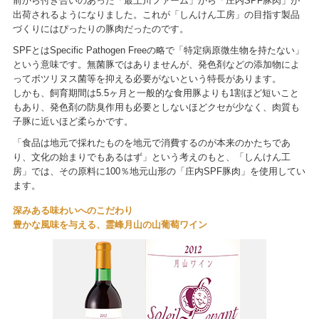
前から付き合いのあった「最上川ファーム」から「庄内SPF豚肉」が
出荷されるようになりました。これが「しんけん工房」の目指す製品
づくりにはぴったりの豚肉だったのです。
SPFとはSpecific Pathogen Freeの略で「特定病原微生物を持たない」
という意味です。無菌豚ではありませんが、発色剤などの添加物によ
ってボツリヌス菌等を抑える必要がないという特長があります。
しかも、飼育期間は5.5ヶ月と一般的な食用豚よりも1割ほど短いこと
もあり、発色剤の防臭作用も必要としないほどクセが少なく、肉質も
子豚に近いほど柔らかです。
「食品は地元で採れたものを地元で消費するのが本来のかたちであ
り、文化の始まりでもあるはず」という考えのもと、「しんけん工
房」では、その原料に100％地元山形の「庄内SPF豚肉」を使用してい
ます。
深みある味わいへのこだわり
豊かな風味を与える、霊峰月山の山葡萄ワイン