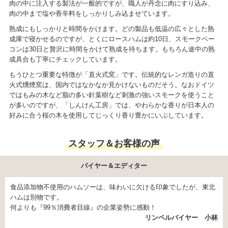
肉の中に注入する製法が一般的ですが、職人が丹念に肉にすり込み、
肉の中まで塩や香辛料をしっかりしみ込ませています。
熟成にもしっかりと時間をかけます。どの製品も低温の広々とした熟
成庫で寝かせるのですが、とくにロースハムは約10日、スモークベー
コンは30日と贅沢に時間をかけて熟成を待ちます。もちろん途中の熟
成具合も丁寧にチェックしています。
もうひとつ重要な特徴が「直火式窯」です。伝統的なレンガ造りの直
火式燻煙窯は、国内ではなかなか見かけないものだそう。なおドイツ
ではもみの木など脂の多い針葉樹など刺激の強いスモークを使うこと
が多いのですが、「しんけん工房」では、やわらかな香りが日本人の
好みに合う桜の木を使用してじっくり香り豊かにいぶしています。
スタッフ＆お客様の声
バイヤー＆エディター
食品添加物不使用のハムソーは、味わいに欠ける印象でしたが、東北
ハムは別物です。
何よりも『99％消費者目線』の企業姿勢に感動！
リンベルバイヤー 小林