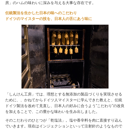
房」のハムの味わいに深みを与える大事な存在です。
伝統製法を生かした日本の味へのこだわり
ドイツのマイスターの技を、日本人の舌にあう味に
「しんけん工房」では、理想とする無添加の製品づくりを実現させる
ために、、かねてからドイツ人マイスターに学んできた教えと、伝統
ドイツ製法を改めて見直し、日本人の好みに合うよう”こだわり”の改良
を加えることで、この豊かな味わいを生み出しました。
そのこだわりのひとつが「乾塩法」。塩や香辛料を肉に直接すり込ん
でいきます。現在はインジェクションといって注射針のようなもので