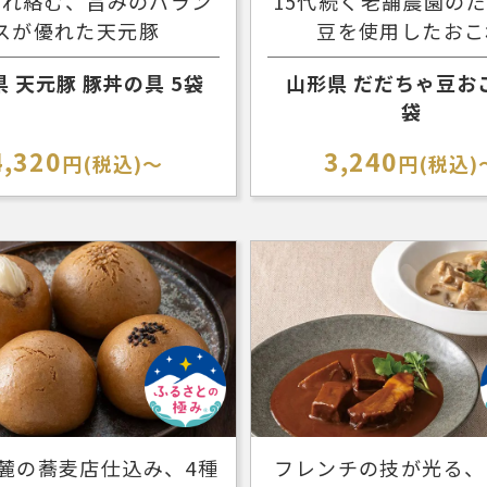
たれ絡む、旨みのバラン
15代続く老舗農園の
スが優れた天元豚
豆を使用したおこ
 天元豚 豚丼の具 5袋
山形県 だだちゃ豆おこ
袋
4,320
3,240
円(税込)～
円(税込)
麓の蕎麦店仕込み、4種
フレンチの技が光る、