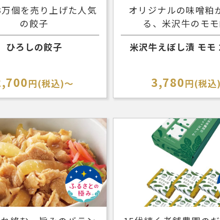
3万個を売り上げた人気
オリジナルの味噌粕
の餃子
る、米沢牛のモモ
ひろしの餃子
米沢牛えぼし漬 モモ 2
2,700
3,780
円(税込)～
円(税込