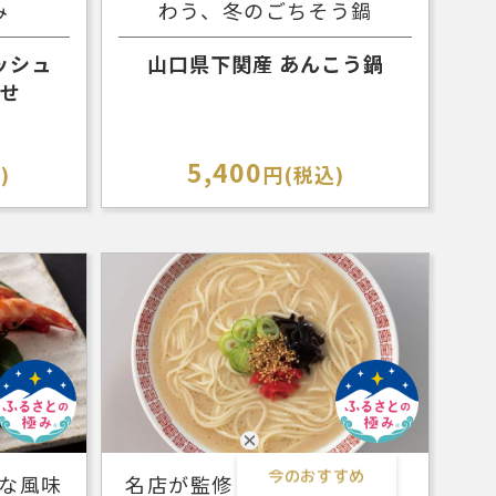
み
わう、冬のごちそう鍋
ッシュ
山口県下関産 あんこう鍋
合せ
5,400
)
円(税込)
今のおすすめ
な風味
名店が監修した「昔ながら」