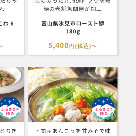
だだちゃ
脂ののった北海道産ブリを熟
わ
練の老舗魚問屋が加工
わ 6
富山県氷見市ロースト鰤
180g
5,400
～
円(税込)～
とちぎ
下関産あんこうを甘みそで味