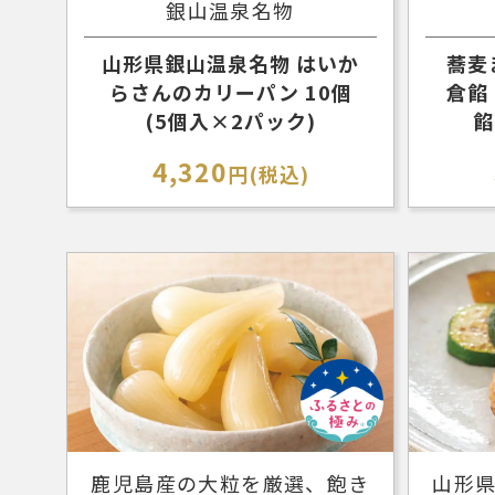
銀山温泉名物
山形県銀山温泉名物 はいか
蕎麦
らさんのカリーパン 10個
倉餡
(5個入×2パック)
餡
4,320
円(税込)
鹿児島産の大粒を厳選、飽き
山形