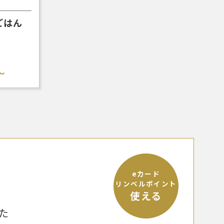
ごはん
～