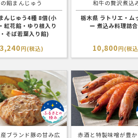
の餡まんじゅう
和牛の贅沢煮込
まんじゅう4種 8個(小
栃木県 ラトリエ・ム
・紅花餡・ゆり根入り
ー 煮込み料理詰
・そば若葉入り餡)
3,240
10,800
円(税込)
円(税込
県産ブランド豚の甘み広
赤酒と特製味噌が豊か