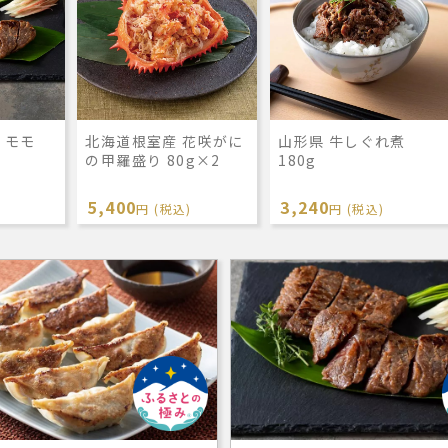
 モモ
北海道根室産 花咲がに
山形県 牛しぐれ煮
の甲羅盛り 80g×2
180g
5,400
3,240
円 (税込)
円 (税込)