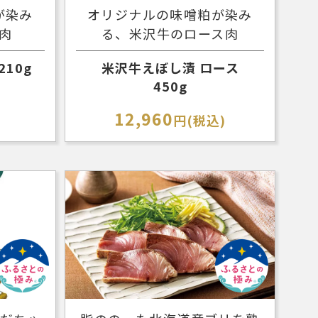
が染み
オリジナルの味噌粕が染み
肉
る、米沢牛のロース肉
10g
米沢牛えぼし漬 ロース
450g
12,960
)
円(税込)