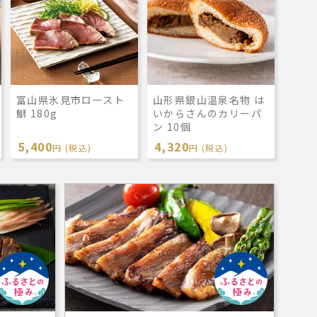
富山県氷見市ロースト
山形県銀山温泉名物 は
鰤 180g
いからさんのカリーパ
ン 10個
5,400
4,320
円 (税込)
円 (税込)