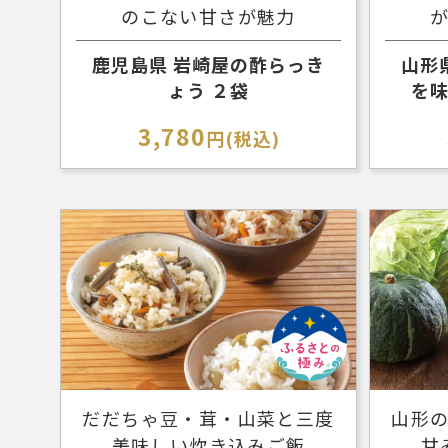
のこない甘さが魅力
鹿児島県 岩崎屋の酢らっき
山形
ょう ２袋
を味
3,780
円(税込)
だだちゃ豆・茸・山菜と三度
山形
美味しい炊き込みご飯
甘