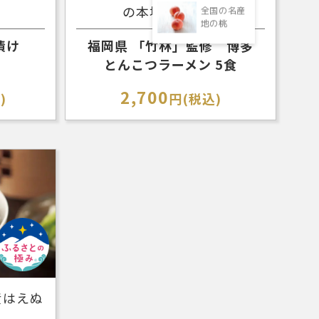
の本場博多の味
全国の名産
地の桃
漬け
福岡県 「竹林」監修 博多
とんこつラーメン 5食
2,700
)
円(税込)
産はえぬ