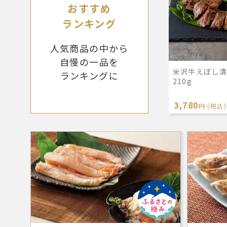
おすすめ
ランキング
人気商品の中から
自慢の一品を
米沢牛えぼし漬
ランキングに
210g
3,780
円 (税込)