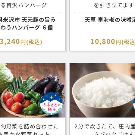
がる贅沢ハンバーグ
を引き立てます
県米沢市 天元豚の旨み
天草 車海老の味噌
わうハンバーグ ６個
3,240
10,800
円(税込)
円(税込
の旬野菜を詰め合わせた
2分で炊きたて、庄内
み豊かな野菜セット
きパックごはん