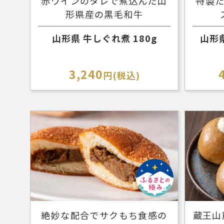
赤ワインのタレで煮込んだ山
特製
形県産の黒毛和牛
山形県 牛しぐれ煮 180g
山形県
3,240
円(税込)
絶妙な配合でサクもち食感の
蔵王山