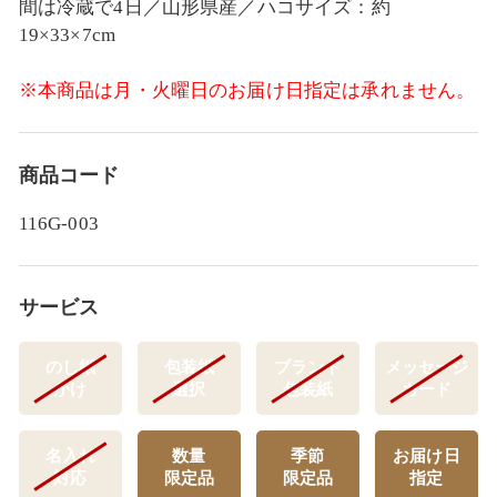
間は冷蔵で4日／山形県産／ハコサイズ：約
19×33×7cm
※本商品は月・火曜日のお届け日指定は承れません。
商品コード
116G-003
サービス
のし紙
包装紙
ブランド
メッセージ
かけ
選択
包装紙
カード
名入れ
数量
季節
お届け日
対応
限定品
限定品
指定