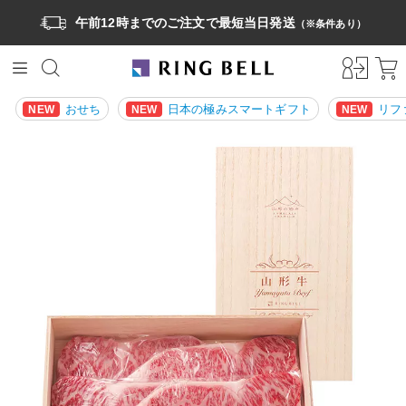
午前12時までのご注文で最短当日発送
（※条件あり）
おせち
日本の極みスマートギフト
リフ
NEW
NEW
NEW