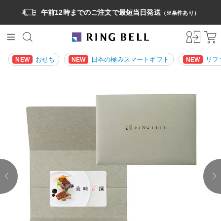
午前12時までのご注文で最短当日発送
（※条件あり）
おせち
日本の極みスマートギフト
リフ
NEW
NEW
NEW
prev