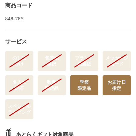
商品コード
848-785
サービス
のし紙
包装紙
ブランド
メッセージ
かけ
選択
包装紙
カード
名入れ
数量
季節
お届け日
対応
限定品
限定品
指定
スペシャル
ラッピング
あとらくギフト対象商品