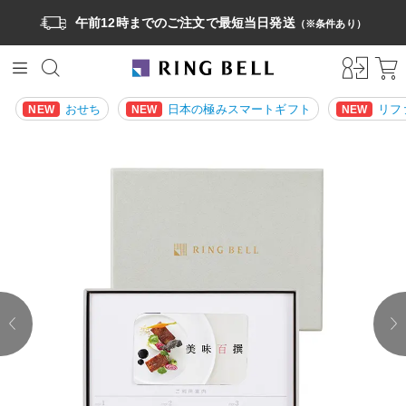
午前12時までのご注文で最短当日発送
（※条件あり）
おせち
日本の極みスマートギフト
リフ
NEW
NEW
NEW
prev