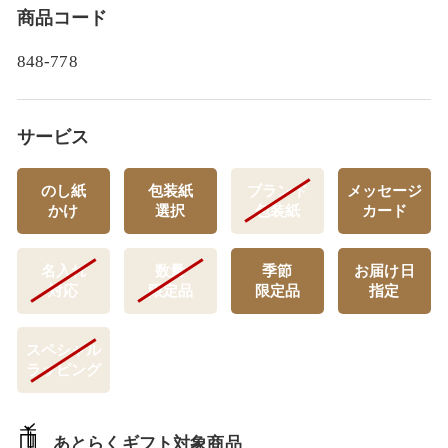
商品コード
848-778
サービス
のし紙
包装紙
ブランド
メッセージ
かけ
選択
包装紙
カード
名入れ
数量
季節
お届け日
対応
限定品
限定品
指定
スペシャル
ラッピング
あとらくギフト対象商品