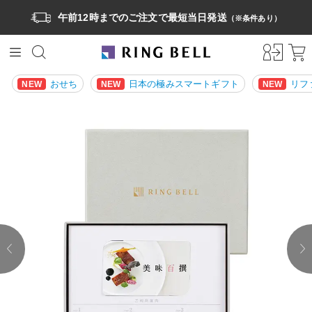
午前12時までのご注文で最短当日発送
（※条件あり）
おせち
日本の極みスマートギフト
リフ
NEW
NEW
NEW
prev