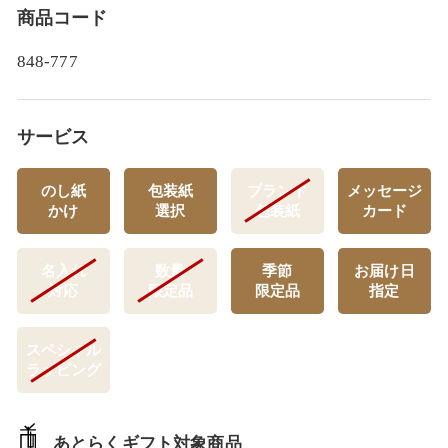
商品コード
848-777
サービス
のし紙
包装紙
ブランド
メッセージ
かけ
選択
包装紙
カード
名入れ
数量
季節
お届け日
対応
限定品
限定品
指定
スペシャル
ラッピング
あとらくギフト対象商品