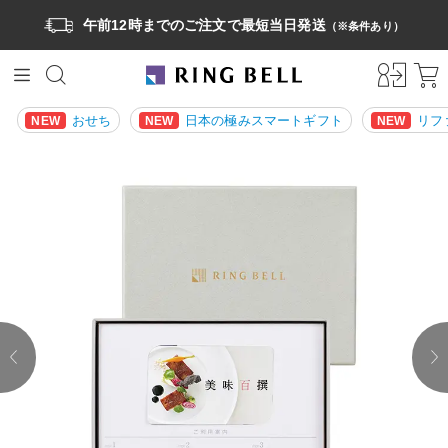
午前12時までのご注文で最短当日発送
（※条件あり）
おせち
日本の極みスマートギフト
リフ
NEW
NEW
NEW
prev