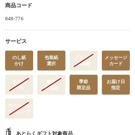
商品コード
848-776
サービス
のし紙
包装紙
ブランド
メッセージ
かけ
選択
包装紙
カード
名入れ
数量
季節
お届け日
対応
限定品
限定品
指定
スペシャル
ラッピング
あとらくギフト対象商品