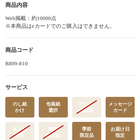
商品内容
Web掲載：約10000点
※本商品はeカードでのご購入はできません。
商品コード
R809-810
サービス
のし紙
包装紙
ブランド
メッセージ
かけ
選択
包装紙
カード
名入れ
数量
季節
お届け日
対応
限定品
限定品
指定