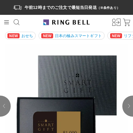
午前12時までのご注文で最短当日発送
（※条件あり）
おせち
日本の極みスマートギフト
リフ
NEW
NEW
NEW
prev