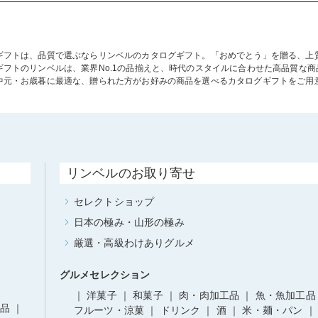
ギフトは、品質で選ぶならリンベルのカタログギフト。「おめでとう」を贈る、上
ギフトのリンベルは、業界No.1の品揃えと、時代のスタイルに合わせた高品質な
中元・お歳暮に最適な、贈られた方がお好みの商品を選べるカタログギフトをご用
リンベルのお取り寄せ
セレクトショップ
日本の極み・山形の極み
厳選・高級わけありグルメ
グルメセレクション
洋菓子
和菓子
肉・肉加工品
魚・魚加工品
品
フルーツ・涼菓
ドリンク
酒
米・麺・パン