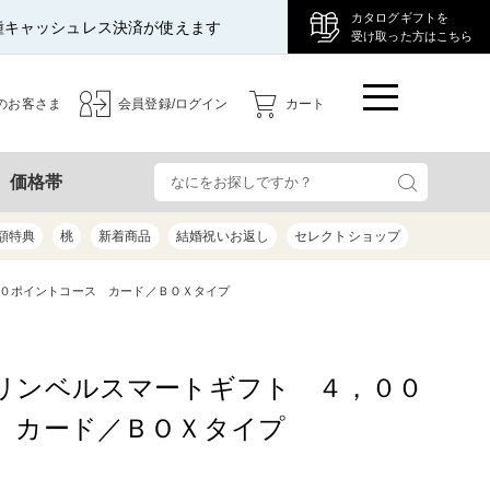
カタログギフトを
種キャッシュレス決済が使えます
受け取った方はこちら
のお客さま
会員登録/ログイン
カート
検
価格帯
額特典
桃
新着商品
結婚祝いお返し
セレクトショップ
０ポイントコース カード／ＢＯＸタイプ
リンベルスマートギフト ４，００
 カード／ＢＯＸタイプ