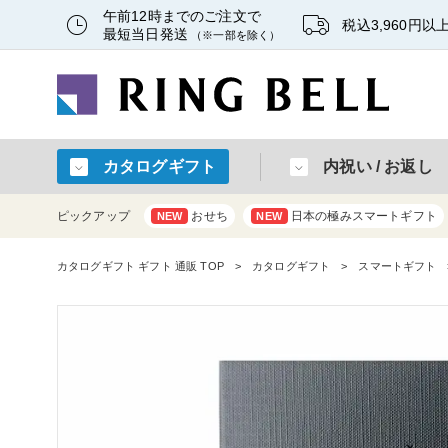
午前12時までのご注文で
税込3,960円
最短当日発送
（※一部を除く）
カタログギフト
内祝い / お返し
ピックアップ
おせち
日本の極みスマートギフト
NEW
NEW
カタログギフト ギフト 通販 TOP
カタログギフト
スマートギフト