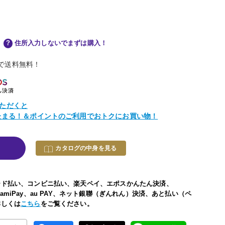
住所入力しないでまずは購入！
物で送料無料！
ただくと
トたまる！＆ポイントのご利用でおトクにお買い物！
カタログの中身を見る
ード払い、コンビニ払い、楽天ペイ、エポスかんたん決済、
い、FamiPay、au PAY、ネット銀聯（ぎんれん）決済、あと払い（ペ
詳しくは
こちら
をご覧ください。