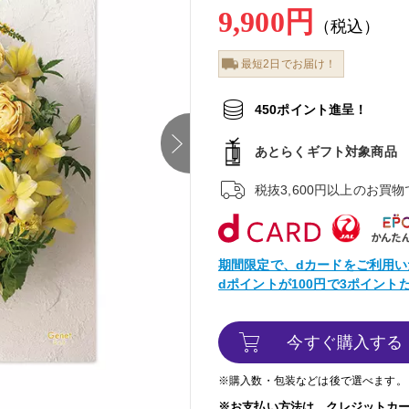
9,900円
（税込）
最短2日でお届け！
450ポイント進呈！
next
あとらくギフト対象商品
税抜3,600円以上のお買
期間限定で、dカードをご利用い
dポイントが100円で3ポイン
今すぐ購入する
※購入数・包装などは後で選べます。
※お支払い方法は、クレジットカ