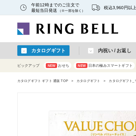
午前12時までのご注文で
税込3,960円
最短当日発送
（※一部を除く）
カタログギフト
内祝い / お返し
ピックアップ
おせち
日本の極みスマートギフト
NEW
NEW
カタログギフト ギフト 通販 TOP
カタログギフト
カタログギフト_