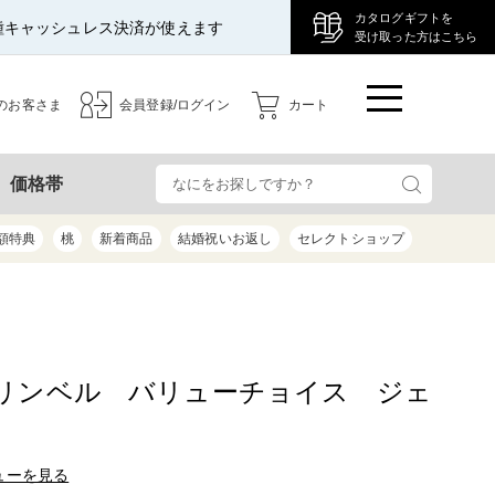
カタログギフトを
種キャッシュレス決済が使えます
受け取った方はこちら
のお客さま
会員登録/ログイン
カート
検
価格帯
額特典
桃
新着商品
結婚祝いお返し
セレクトショップ
リンベル バリューチョイス ジェ
ューを見る