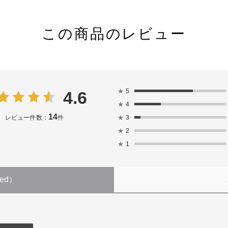
この商品のレビュー
★
5
4.6
★
4
14
★
3
レビュー件数：
件
★
2
★
1
ned）