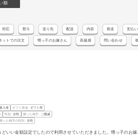
い順
対応
熨斗
送り先
配送
内容
発送
支払い
ネットでの注文
甥っ子のお嫁さん
高級感
問い合わせ
購入者
ギフト用途:
ギフト用
い
性別:
女性
贈った相手:
ご親戚
贈った相手の性別:
女性
うどいい金額設定でしたので利用させていただきました。甥っ子のお嫁