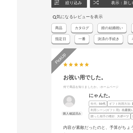
絞り込み
表示：新し
気になるレビューを表示
商品
カタログ
姪の結婚祝い
指定日
一番
決済の手続き
お祝い用でした。
何で商品を知りましたか。
:ホームページ
にゃんた。
年代:
50代
ギフト利用方法:
利用シーン(ギフト用):
出産祝
贈った相手の嗜好:
スポーツ
内容が素敵だったのと、予算がちょ