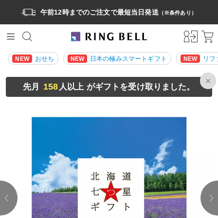
午前12時までのご注文で最短当日発送
（※条件あり）
おせち
日本の極みスマートギフト
リフ
NEW
NEW
NEW
158
先月
人以上 がギフトを受け取りました。
prev