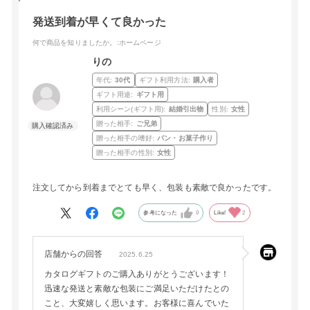
発送到着が早くて良かった
何で商品を知りましたか。
:ホームページ
りの
年代:
30代
ギフト利用方法:
購入者
ギフト用途:
ギフト用
利用シーン(ギフト用):
結婚引出物
性別:
女性
贈った相手:
ご兄弟
贈った相手の嗜好:
パン・お菓子作り
贈った相手の性別:
女性
注文してから到着までとても早く、包装も素敵で良かったです。
参考になった
0
Like!
2
店舗からの回答
2025.6.25
カタログギフトのご購入ありがとうございます！
迅速な発送と素敵な包装にご満足いただけたとの
こと、大変嬉しく思います。お客様に喜んでいた