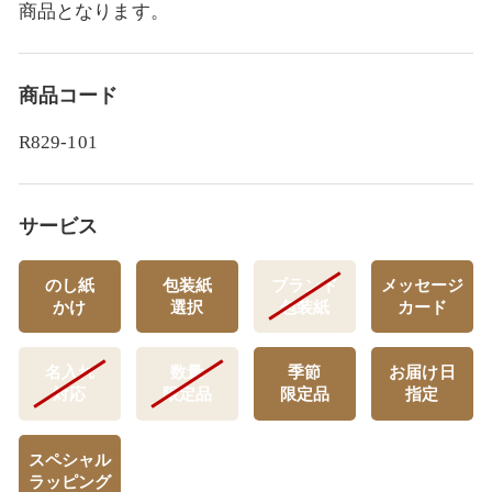
商品となります。
商品コード
R829-101
サービス
のし紙
包装紙
ブランド
メッセージ
かけ
選択
包装紙
カード
名入れ
数量
季節
お届け日
対応
限定品
限定品
指定
スペシャル
ラッピング