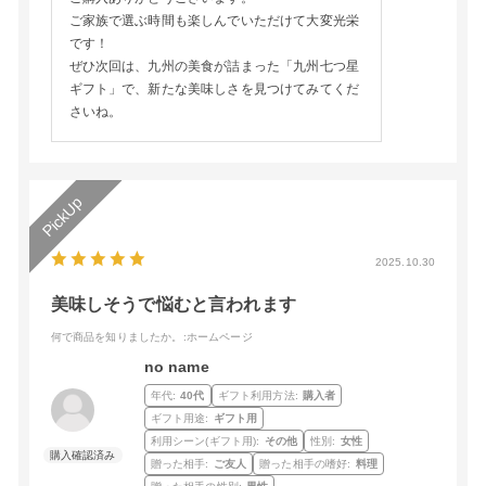
ご家族で選ぶ時間も楽しんでいただけて大変光栄
です！
ぜひ次回は、九州の美食が詰まった「九州七つ星
ギフト」で、新たな美味しさを見つけてみてくだ
さいね。
2025.10.30
美味しそうで悩むと言われます
何で商品を知りましたか。
:ホームページ
no name
年代:
40代
ギフト利用方法:
購入者
ギフト用途:
ギフト用
利用シーン(ギフト用):
その他
性別:
女性
贈った相手:
ご友人
贈った相手の嗜好:
料理