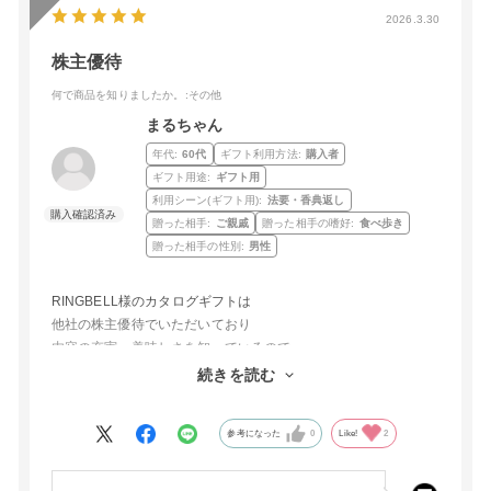
2026.3.30
株主優待
何で商品を知りましたか。
:その他
まるちゃん
年代:
60代
ギフト利用方法:
購入者
ギフト用途:
ギフト用
利用シーン(ギフト用):
法要・香典返し
贈った相手:
ご親戚
贈った相手の嗜好:
食べ歩き
贈った相手の性別:
男性
RINGBELL様のカタログギフトは
他社の株主優待でいただいており
内容の充実・美味しさを知っているので
法事の御供として購入いしました
続きを読む
次回も利用させていただきます
参考になった
0
Like!
2