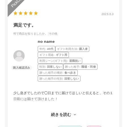
2026.6.3
満足です。
何で商品を知りましたか。
:その他
no name
年代:
40代
ギフト利用方法:
購入者
ギフト用途:
ギフト用
利用シーン(ギフト用):
退職祝い
性別:
回答しない
贈った相手:
職場・同僚
贈った相手の嗜好:
食べ歩き
贈った相手の性別:
回答しない
少し急ぎでしたので◯日までに届けてほしいと伝えると、その１
日前には届けて頂けました！
グルメな方へのお礼としてお渡ししましたが、どれも美味しそう
続きを読む
で選ぶのも楽しいと喜んで頂けました。
初めての注文でしたが、また機会がありましたらお願いしたいで