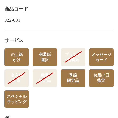
商品コード
822-001
サービス
のし紙
包装紙
ブランド
メッセージ
かけ
選択
包装紙
カード
名入れ
数量
季節
お届け日
対応
限定品
限定品
指定
スペシャル
ラッピング