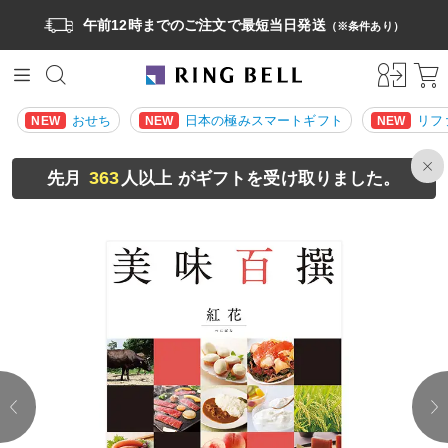
午前12時までのご注文で最短当日発送
（※条件あり）
おせち
日本の極みスマートギフト
リフ
NEW
NEW
NEW
363
先月
人以上 がギフトを受け取りました。
prev