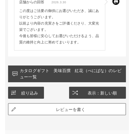
店舗からの回答
2026.3.30
この度はご法要の御供にお選びいただき、誠にあ
りがとうございます。
以前より内容の充実さをご評価くださり、大変光
栄でございます。
今後も皆様に安心してお選びいただけるよう、品
質の維持と向上に努めてまいります。
カタログギフト 美味百撰 紅花（べにばな）のレビ
ュー一覧
絞り込み
表示：新しい順
レビューを書く