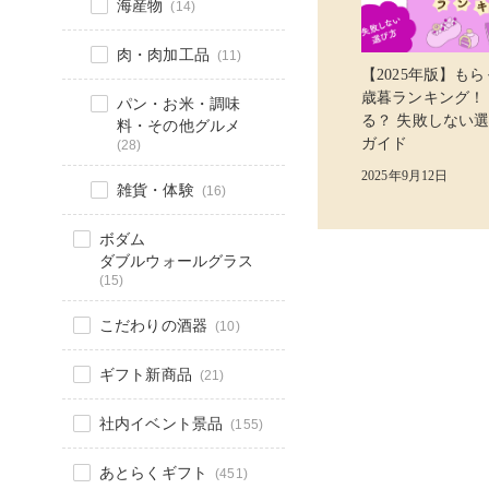
海産物
(14)
肉・肉加工品
(11)
【2025年版】も
歳暮ランキング！
パン・お米・調味
る？ 失敗しない
料・その他グルメ
ガイド
(28)
2025年9月12日
雑貨・体験
(16)
ボダム
ダブルウォールグラス
(15)
こだわりの酒器
(10)
ギフト新商品
(21)
社内イベント景品
(155)
あとらくギフト
(451)