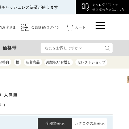
カタログギフトを
種キャッシュレス決済が使えます
受け取った方はこちら
のお客さま
会員登録/ログイン
カート
検
価格帯
額特典
桃
新着商品
結婚祝いお返し
セレクトショップ
/ 人気順
集
）
全種類表示
カタログのみ表示