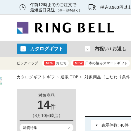
午前12時までのご注文で
税込3,960円
最短当日発送
（※一部を除く）
カタログギフト
内祝い / お返し
ピックアップ
おせち
日本の極みスマートギフト
NEW
NEW
カタログギフト ギフト 通販 TOP
対象商品（こだわり条件
対象商品
14
件
（8月10日時点）
雑貨特集