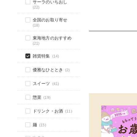
サーラのいちおし
(22)
全国のお取り寄せ
(18)
東海地方のおすすめ
(21)
雑貨特集
(14)
優雅なひととき
(2)
スイーツ
(41)
惣菜
(19)
ドリンク・お酒
(11)
麺
(15)