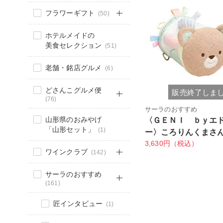
フラワーギフト
(50)
ホテルメイドの
美食セレクション
(51)
老舗・銘店グルメ
(6)
どさんこグルメ便
販売終了しま
(76)
サーラのおすすめ
山形県のおみやげ
〈ＧＥＮＩ ｂｙエ
「山形セット」
(1)
ー〉ころりんくまさ
3,630円（税込）
ワインクラブ
(142)
サーラのおすすめ
(161)
匠インタビュー
(1)