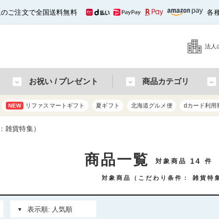
以上のご注文で全国送料無料
各
法人
お祝い / プレゼント
商品カテゴリ
リファスマートギフト
夏ギフト
北海道グルメ便
dカード利用
NEW
：雑貨特集）
商品一覧
14
対象商品
件
対象商品（こだわり条件：
雑貨特