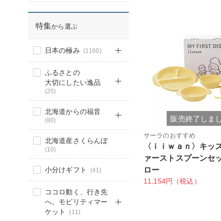
特集
から選ぶ
日本の極み
(1160)
ふるさとの
大切にしたい逸品
(25)
北海道からの福音
販売終了しま
(80)
サーラのおすすめ
北海道産さくらんぼ
〈ｉｉｗａｎ〉キッ
(10)
ァーストスプーンセ
小分けギフト
ロー
(41)
11,154円（税込）
ココロ動く、行き先
へ。モビリティマー
ケット
(11)