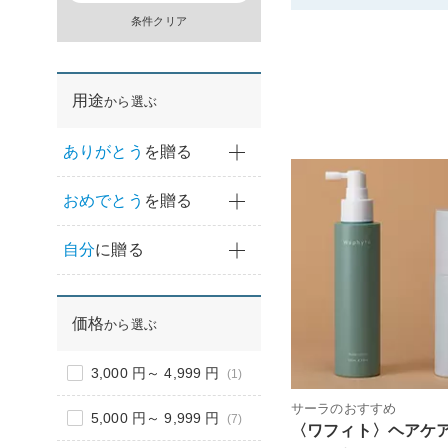
条件クリア
用途
から選ぶ
ありがとう
を贈る
おめでとう
を贈る
自分
に贈る
価格
から選ぶ
3,000 円～ 4,999 円
(1)
サーラのおすすめ
5,000 円～ 9,999 円
(7)
〈ワフィト〉ヘアケ