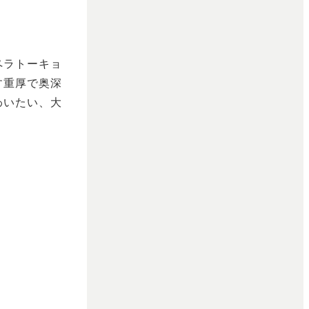
ペラトーキョ
す重厚で奥深
わいたい、大