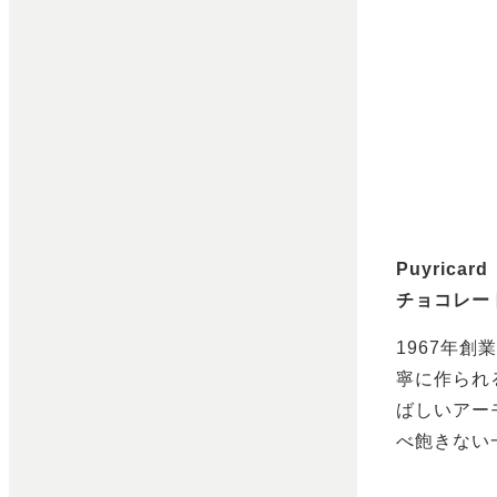
Puyric
チョコレート
1967年
寧に作られ
ばしいアー
べ飽きない