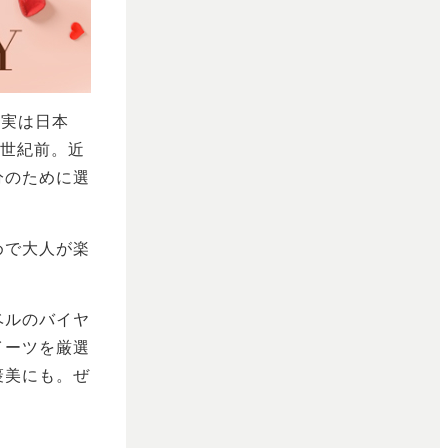
。実は日本
半世紀前。近
分のために選
めで大人が楽
ベルのバイヤ
イーツを厳選
褒美にも。ぜ