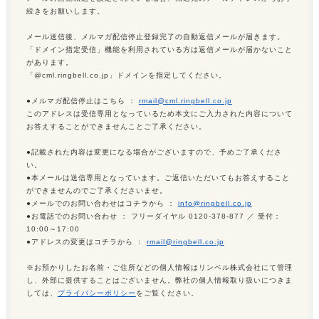
続きをお願いします。
メール送信後、メルマガ配信停止登録完了の自動返信メールが届きます。
「ドメイン指定受信」機能を利用されている方は返信メールが届かないこと
があります。
「@cml.ringbell.co.jp」ドメインを指定してください。
●メルマガ配信停止はこちら ：
rmail@cml.ringbell.co.jp
このアドレスは受信専用となっているため本文にご入力された内容について
お答えすることができませんことご了承ください。
●記載された内容は変更になる場合がございますので、予めご了承くださ
い。
●本メールは送信専用となっています。ご返信いただいてもお答えすること
ができませんのでご了承くださいませ。
●メールでのお問い合わせはコチラから ：
info@ringbell.co.jp
●お電話でのお問い合わせ ： フリーダイヤル 0120-378-877 ／ 受付：
10:00～17:00
●アドレスの変更はコチラから ：
rmail@ringbell.co.jp
※お預かりしたお名前・ご住所などの個人情報はリンベル株式会社にて管理
し、外部に提供することはございません。弊社の個人情報取り扱いにつきま
しては、
プライバシーポリシー
をご覧ください。