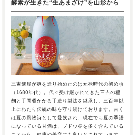
酵素が生きた“生あまざけ”を山形から
三吉麹屋が麹を造り始めたのは元禄時代の初め頃
（1680年代）。代々受け継がれてきた三吉の稲
麹と手間暇かかる手造り製法を継承し、三百年以
上にわたり伝統の味を守り続けております。古く
は夏の風物詩として愛飲され、現在でも夏の季語
になっている甘酒は、ブドウ糖を多く含んでいる
ことから、健康や美容にも良いとされています。