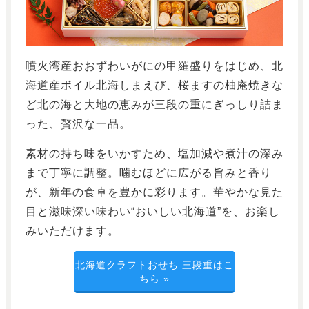
噴火湾産おおずわいがにの甲羅盛りをはじめ、北
海道産ボイル北海しまえび、桜ますの柚庵焼きな
ど北の海と大地の恵みが三段の重にぎっしり詰ま
った、贅沢な一品。
素材の持ち味をいかすため、塩加減や煮汁の深み
まで丁寧に調整。噛むほどに広がる旨みと香り
が、新年の食卓を豊かに彩ります。華やかな見た
目と滋味深い味わい“おいしい北海道”を、お楽し
みいただけます。
北海道クラフトおせち 三段重はこ
ちら
»