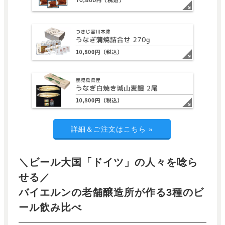
詳細＆ご注文はこちら
»
＼ビール大国「ドイツ」の人々を唸ら
せる／
バイエルンの老舗醸造所が作る3種のビ
ール飲み比べ