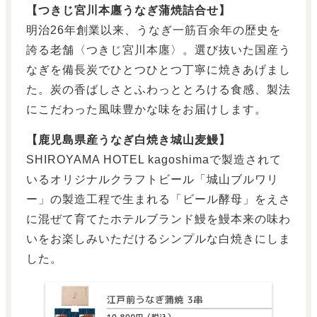
【つきじ宮川本廛うなぎ蒲焼詰合せ】
明治26年創業以来、うなぎ一筋百余年の歴史を
誇る老舗〈つきじ宮川本廛〉。選び抜いた国産う
なぎを備長炭でひとつひとつ丁寧に焼きあげまし
た。炭の香ばしさとふわっととろける食感、製法
にこだわった風味豊かな味をお届けします。
【鹿児島県産うなぎ白焼き城山麦鰻】
SHIROYAMA HOTEL kagoshimaで製造されて
いるオリジナルクラフトビール「城山ブルワリ
ー」の製造工程で生まれる「ビール酵母」をえさ
に混ぜて育てたホテルブランド鰻を鰻本来の味わ
いをお楽しみいただけるシンプルな白焼きにしま
した。