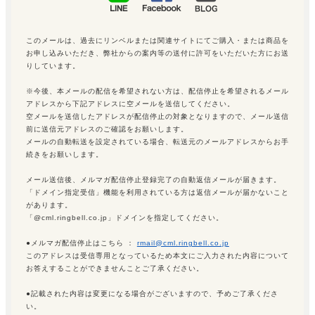
このメールは、過去にリンベルまたは関連サイトにてご購入・または商品を
お申し込みいただき、弊社からの案内等の送付に許可をいただいた方にお送
りしています。
※今後、本メールの配信を希望されない方は、配信停止を希望されるメール
アドレスから下記アドレスに空メールを送信してください。
空メールを送信したアドレスが配信停止の対象となりますので、メール送信
前に送信元アドレスのご確認をお願いします。
メールの自動転送を設定されている場合、転送元のメールアドレスからお手
続きをお願いします。
メール送信後、メルマガ配信停止登録完了の自動返信メールが届きます。
「ドメイン指定受信」機能を利用されている方は返信メールが届かないこと
があります。
「@cml.ringbell.co.jp」ドメインを指定してください。
●メルマガ配信停止はこちら ：
rmail@cml.ringbell.co.jp
このアドレスは受信専用となっているため本文にご入力された内容について
お答えすることができませんことご了承ください。
●記載された内容は変更になる場合がございますので、予めご了承くださ
い。