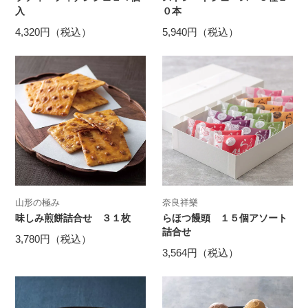
入
０本
4,320円（税込）
5,940円（税込）
山形の極み
奈良祥樂
味しみ煎餅詰合せ ３１枚
らほつ饅頭 １５個アソート
詰合せ
3,780円（税込）
3,564円（税込）