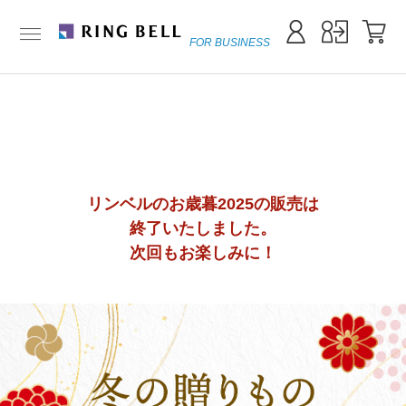
FOR BUSINESS
カタログギフトのリンベル
リンベル for BUSINESS[公式]
贈答品
ビジネスシーンで喜ばれる冬の贈りもの202
カタログギフトを
カテゴリから
リンベル
探す
探す
TOP
リンベルのお歳暮2025の販売は
終了いたしました。
次回もお楽しみに！