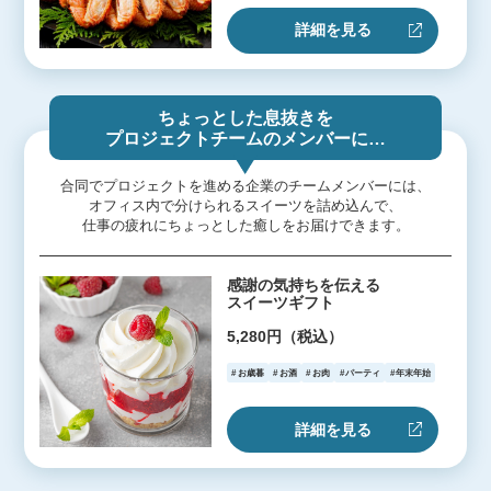
詳細を見る
ちょっとした息抜きを
プロジェクトチームのメンバーに…
合同でプロジェクトを進める企業のチームメンバーには、
オフィス内で分けられるスイーツを詰め込んで、
仕事の疲れにちょっとした癒しをお届けできます。
感謝の気持ちを伝える
スイーツギフト
5,280円（税込）
お歳暮
お酒
お肉
パーティ
年末年始
詳細を見る