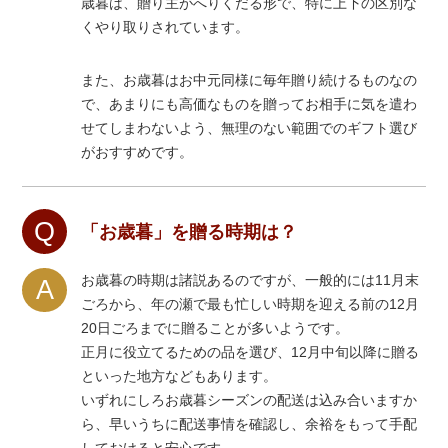
歳暮は、贈り主がへりくだる形で、特に上下の区別な
くやり取りされています。
また、お歳暮はお中元同様に毎年贈り続けるものなの
で、あまりにも高価なものを贈ってお相手に気を遣わ
せてしまわないよう、無理のない範囲でのギフト選び
がおすすめです。
Q
「お歳暮」を贈る時期は？
お歳暮の時期は諸説あるのですが、一般的には11月末
A
ごろから、年の瀬で最も忙しい時期を迎える前の12月
20日ごろまでに贈ることが多いようです。
正月に役立てるための品を選び、12月中旬以降に贈る
といった地方などもあります。
いずれにしろお歳暮シーズンの配送は込み合いますか
ら、早いうちに配送事情を確認し、余裕をもって手配
しておけると安心です。