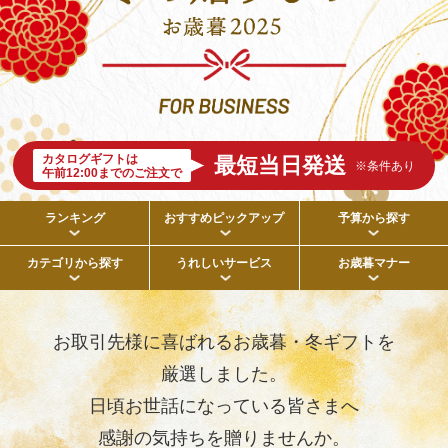
カタログギフトは
最短当日発送
※条件あり
午前12:00までのご注文で
ランキング
おすすめピックアップ
予算から探す
カテゴリから探す
うれしいサービス
お歳暮マナー
お取引先様に喜ばれるお歳暮・冬ギフトを
厳選しました。
日頃お世話になっている皆さまへ
感謝の気持ちを贈りませんか。