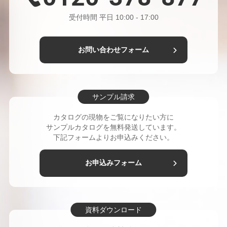
教育機関向け寄付プラットフォーム
受付時間 平日 10:00 - 17:00
「GrowFunds」提供開始～ 寄付者基盤の拡大と
ロイヤルティ向上を支援し、教育機関の課題解決
へ ～
お問い合わせフォーム
2025/12/5
贈る側ももらう側も選べるデジタルギフトサービ
ス「GIFT LIST（ギフトリスト）」アイドルグル
ープ『ラフ×ラフ』コラボキャンペーン12 月 31
サンプル請求
日（水）まで開催中！
2025/12/2
カタログの現物をご覧になりたい方に
サンプルカタログを無料発送しています。
社員旅行でのビンゴ一等は 10 万円の体験型カタ
下記フォームよりお申込みください。
ログギフト選べるギフトで世代を超えた満足を実
現「第三の賃上げ」施策としての福利厚生にカタ
ログギフト導入が拡大中
お申込みフォーム
2025/12/1
今だけ！JALカードのご利用でショッピングマイ
ルが3倍たまる！
2025/11/21
資料ダウンロード
年末の社内イベントが増えるこの季節に！失敗せ