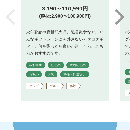
3,190～110,990円
(税抜:2,900〜100,900円)
永年勤続や褒賞記念品、職員慰労など、ど
ポ
んなギフトシーンにも外さないカタログギ
グ
フト。何を贈ったら良いか迷ったら、こち
で
らがおすすめです。
の
す
福利厚生
記念品
成約記念品
お祝い
お礼
就任・昇進祝い
グッズ
グルメ
体験