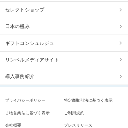
2025/8/22
＼100号記念／ アンケート回答者の中から抽選で
セレクトショップ
20名様に厳選ギフトをプレゼント！
2025/8/7
日本の極み
【能登半島地震の実体験から選ばれた“贈る備
え”】リンベルの防災用品特化型カタログギフト
「RING BELL SONAE」導入ストーリー
ギフトコンシュルジュ
2025/8/5
2026年リンベルのおせち 8月5日（火）より順
リンベルメディアサイト
次予約受付開始
2025/8/1
導入事例紹介
【本日発売！】防災グッズ・備蓄食品を集めた、
選べるデジタルギフトが新登場
2025/7/22
ビジネスシーンで役立つコンパクトな手みやげギ
プライバシーポリシー
特定商取引法に基づく表示
フトをご紹介！
2025/6/3
古物営業法に基づく表示
ご利用規約
お中元に”選ぶたのしみ”を贈るカタログギフト
を。
会社概要
プレスリリース