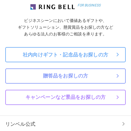
FOR BUSINESS
周年記念や新サービスリリース記念を盛り上げ
る！採用実績No.1カタログギフトをご紹介
2025/10/1
ビジネスシーンにおいて価値あるギフトや、
【喜ばれる景品特集】新しい社内イベントを試し
ギフトソリューション、懸賞賞品をお探しの方など
てみませんか？
あらゆる法人のお客様のご相談を承ります。
2025/9/19
ビジネスシーンにもおすすめ！新年を彩るリンベ
ルのおせちをご紹介
社内向けギフト・記念品をお探しの方
2025/9/16
「リンベル カタログギフト ブティック」旗艦店
9 月 17 日（水）西武池袋本店にリニューアルオ
贈答品をお探しの方
ープン
2025/9/10
【カスタマイズ費用0円！】コンセプトに合う"オ
キャンペーンなど景品をお探しの方
リジナルデジタルギフト"を作成しませんか？
2025/9/1
9月1日は"防災の日" 企業としても大切な安心へ
リンベル公式
の備え、見つめ直してみませんか？