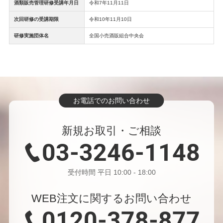
【最大1万円相当】デジタルギフトもれなく進呈
酒類販売管理研修受講年月日
令和7年11月11日
｜今期のご予算活用に
次回研修の受講期限
令和10年11月10日
2026/2/12
＼満足度と効率の両立／成果を出すキャンペーン
研修実施団体名
全国小売酒販組合中央会
に共通する特典とは
2026/1/30
決算前の今だからこそできる、従業員のモチベー
ションアップ施策とは？
2026/1/15
お電話でのお問い合わせ
【GMO掛け払い】リアルタイム与信の限度額が
引き上げ！より使いやすくなった請求書払い
新規お取引・ご相談
2026/1/15
03-3246-1148
防災意識が高まる今こそ、“備えるギフト”を
2026/1/9
受付時間 平日 10:00 - 18:00
オリジナルのデジタルカタログギフトが作れる
『GIFT LIST』企業ごとのニーズに対応、法人需
WEB注文に関するお問い合わせ
要が7割に 会社拠点がある地域の特産品でリスト
作成、周年記念として社員に贈呈例も
0120-378-877
2025/12/18