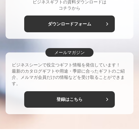
ビジネスギフトの資料ダウンロードは
ずに準備もラクする景品選び
コチラから
2025/11/18
「極上のおいしさ」を各地から集めた「極み」シ
ダウンロードフォーム
リーズ 10周年 シリーズ発祥・山形の郷土菓子
「ふうき豆」を新発売
2025/11/5
【お歳暮・冬ギフトの新定番】選ぶたのしみを贈
メールマガジン
るカタログギフト
2025/10/30
ビジネスシーンで役立つギフト情報を発信しています！
社員の定着やエンゲージメント向上に「社内イベ
最新のカタログギフトや用途・季節に合ったギフトのご紹
介、メルマガ会員だけの情報などを受け取ることができま
ント」続々復活 開催企業の 75%がギフトも用意
す。
不参加者にカタログギフトを贈呈する例も
2025/10/29
登録はこちら
ギフトが企業を強くする。職員慰労でカタログギ
フトをおすすめしたいワケ
2025/10/22
リンベル カタログギフト ブティック旗艦店 西武
池袋本店にオープン！
2025/10/17