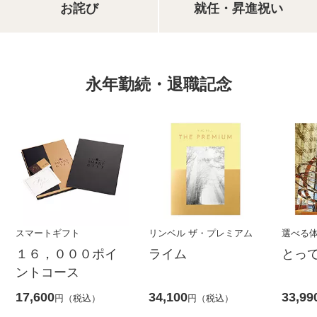
お詫び
就任・昇進祝い
永年勤続・退職記念
スマートギフト
リンベル ザ・プレミアム
選べる
１６，０００ポイ
ライム
とっ
ントコース
17,600
34,100
33,99
円（税込）
円（税込）