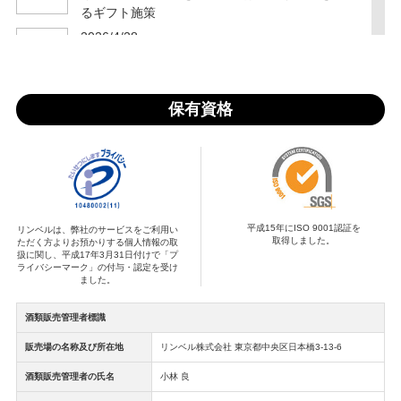
るギフト施策
2026/4/28
【創業・周年記念】失敗しない記念品選び、リン
ベルにお任せください
2026/4/7
保有資格
ギフト選びの手間、そろそろ減らしませんか？も
う迷わない法人ギフトの新定番
2026/3/23
【注目！】1,600以上のコースからぴったりが見
つかる！デジタルギフトの進化系
平成15年にISO 9001認証を
2026/3/6
リンベルは、弊社のサービスをご利用い
取得しました。
ただく方よりお預かりする個人情報の取
【年度末施策に】従業員の備えを支える防災カタ
扱に関し、平成17年3月31日付けで「プ
ライバシーマーク」の付与・認定を受け
ログギフト
ました。
2026/3/4
うまかもんが選べるんだモン！くまモンデザイン
酒類販売管理者標識
のカード型カタログギフト「選べる熊本県産品
販売場の名称及び所在地
リンベル株式会社 東京都中央区日本橋3-13-6
うまかもんギフト」 鶴屋百貨店にて発売
酒類販売管理者の氏名
小林 良
2026/2/25