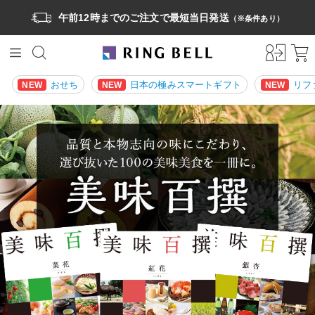
午前12時までのご注文で最短当日発送
（※条件あり）
おせち
日本の極みスマートギフト
リフ
NEW
NEW
NEW