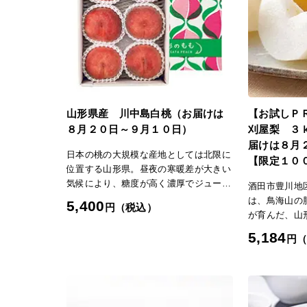
ぞ。「日本の
山形県産 川中島白桃（お届けは
【お試しＰ
８月２０日～９月１０日）
刈屋梨 ３
届けは８月
日本の桃の大規模な産地としては北限に
【限定１０
位置する山形県。昼夜の寒暖差が大きい
気候により、糖度が高く濃厚でジューシ
酒田市豊川地
ーな味わいが特徴です。収穫期が遅い品
は、鳥海山の
5,400
円（税込）
種が多く、しっかりとした食感の硬い桃
が育んだ、山
が主流です。【川中島白桃】大玉できめ
です。酸味と
5,184
円
細かい濃紅色の果皮と豊かな香りが特
ずみずしい秋
徴。果肉は硬めで歯ごたえがあります
い。「日本の
が、完熟すると甘くとろりとした食感
に。果汁も豊富です。「日本の極み」
TOPへ