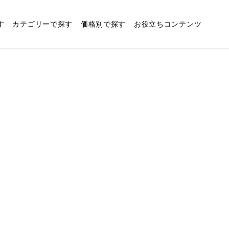
す
カテゴリーで探す
価格別で探す
お役立ちコンテンツ
お肉ギフト・ハムやソーセー
5,001〜6,000円
結婚内祝い
ジなどの加工肉
快気祝い
10,001〜12,000円
缶詰ギフト
40,001〜50,000円
フルーツギフト
香典返しを贈る相手別
に探す
食器ギフト・ボウルやマグ
お歳暮
日用品ギフト・生活雑貨
カフェチケットギフト
ホビー暮らしギフト