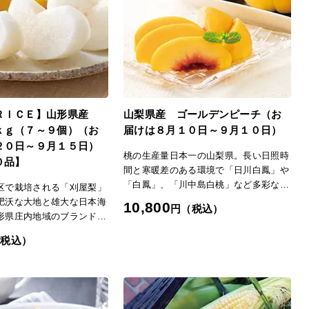
極み」TOPへ
ＲＩＣＥ】山形県産
山梨県産 ゴールデンピーチ（お
ｋｇ（７～９個）（お
届けは８月１０日～９月１０日）
２０日～９月１５日）
桃の生産量日本一の山梨県。長い日照時
０品】
間と寒暖差のある環境で「日川白鳳」や
「白鳳」、「川中島白桃」など多彩な品
区で栽培される「刈屋梨」
種が栽培されます。水はけの良い扇状地
肥沃な大地と雄大な日本海
10,800
円（税込）
の土壌が育んだ濃厚な甘みとジューシー
形県庄内地域のブランド梨
な果肉が特徴です。【黄金桃（ゴールデ
甘みのバランスが良い、み
（税込）
ンピーチ）】金色に輝く外皮に包まれた
の味覚をお楽しみくださ
果肉は、ややしっかりめの食感とジュー
極み」TOPへ
シィな果汁が特徴。追熟させると濃厚で
マンゴーにも似た芳醇な香りを堪能でき
ます。「日本の極み」TOPへ