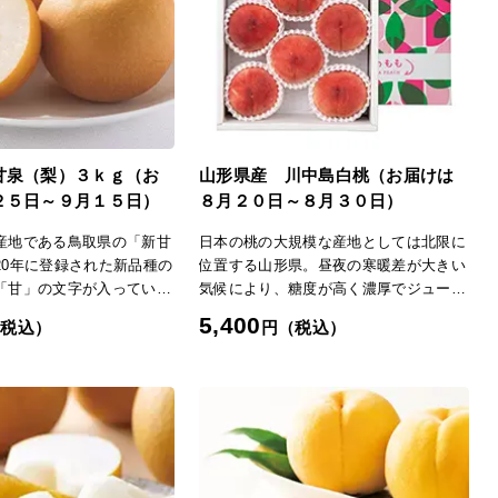
グッズやヘルスケア
ティ
フト
東北旅行券 招待券ギフト
関東旅行券 招待券ギフト
友達への結婚内祝い
職場への結婚内祝い
ギフ
九州・沖縄旅行券 招待券ギフ
職場への出産内祝い
職場への香典返し
ト
甘泉（梨）３ｋｇ（お
山形県産 川中島白桃（お届けは
２５日～９月１５日）
８月２０日～８月３０日）
産地である鳥取県の「新甘
日本の桃の大規模な産地としては北限に
20年に登録された新品種の
位置する山形県。昼夜の寒暖差が大きい
「甘」の文字が入っている
気候により、糖度が高く濃厚でジューシ
が高く、ほとばしる甘さが
ーな味わいが特徴です。収穫期が遅い品
5,400
（税込）
円（税込）
地は大山町の麓に位置し、
種が多く、しっかりとした食感の硬い桃
出したミネラルたっぷりの
が主流です。【川中島白桃】大玉できめ
大地に恵まれています。丹
細かい濃紅色の果皮と豊かな香りが特
られた果実は大玉で、青梨
徴。果肉は硬めで歯ごたえがあります
わりの良い食感が楽しめる
が、完熟すると甘くとろりとした食感
月下旬～9月上旬の約2週間
に。果汁も豊富です。「日本の極み」
い、プレミアムな梨をどう
TOPへ