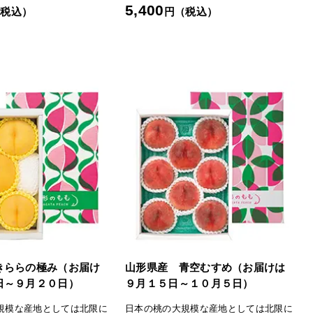
特徴です。収穫期が遅い品
ーな味わいが特徴です。収穫期が遅い品
5,400
（税込）
円（税込）
っかりとした食感の硬い桃
種が多く、しっかりとした食感の硬い桃
【川中島白桃】大玉できめ
が主流です。【幸茜】大玉品種で、遅い
の果皮と豊かな香りが特
時期に旬を迎える晩生種。白く締まった
めで歯ごたえがあります
果肉は甘く、果汁も豊富。日持ちが良い
と甘くとろりとした食感
のも特徴です。「日本の極み」TOPへ
富です。「日本の極み」
きららの極み（お届け
山形県産 青空むすめ（お届けは
日～９月２０日）
９月１５日～１０月５日）
規模な産地としては北限に
日本の桃の大規模な産地としては北限に