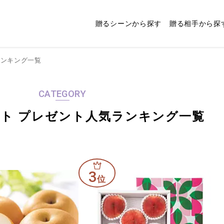
贈るシーンから探す
贈る相手から探
ランキング一覧
牛肉ギフト・ハンバーグなど
3,001～4,000円
和菓子ギフト
出産祝い
4,001～5,000円
法人ギフト
の牛加工肉
CATEGORY
出産内祝い
香典返し
お米やパンのギフト・ヨーグ
レー
8,001～9,000円
麺ギフト・ラーメンや蕎麦
9,001～10,000円
ルトやチーズなどの乳製品
ト プレゼント人気ランキング一覧
ング
20,001〜30,000円
ドリンクギフト
30,001〜40,000円
お酒ギフト
相手
出産祝いを贈る相手別
出産内祝いを贈る相手
に探す
別に探す
100,001円以上
タオルギフト
寝具ギフト・睡眠グッズ
3
ライ
還暦祝い
お中元
インテリア雑貨ギフト・家具
おしゃれ雑貨ギフト
位
犬や
体験ギフト・招待券
食事券ギフト
エステチケットギフト・美容
おでかけギフト・アクティビ