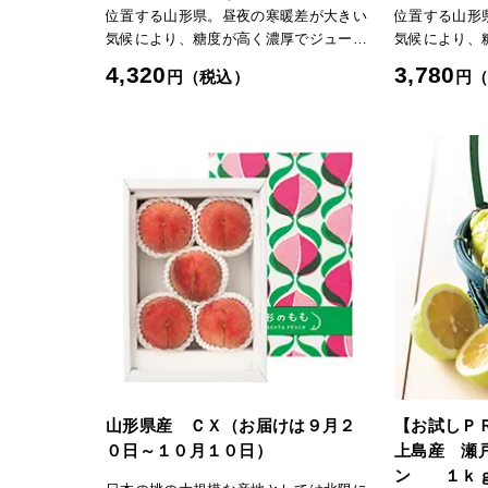
位置する山形県。昼夜の寒暖差が大きい
位置する山形
気候により、糖度が高く濃厚でジューシ
気候により、
ーな味わいが特徴です。収穫期が遅い品
ーな味わいが
4,320
3,780
円（税込）
円
種が多く、しっかりとした食感の硬い桃
種が多く、し
が主流です。【川中島白桃】大玉できめ
が主流です。
細かい濃紅色の果皮と豊かな香りが特
な黄金色の果
徴。果肉は硬めで歯ごたえがあります
り、マンゴー
が、完熟すると甘くとろりとした食感
の晩生種です
に。果汁も豊富です。「日本の極み」
のバランスが
TOPへ
み」TOPへ
山形県産 ＣＸ（お届けは９月２
【お試しＰ
０日～１０月１０日）
上島産 瀬
ン １ｋｇ