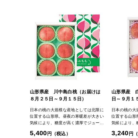
山形県産 川中島白桃（お届けは
山形県産 
８月２５日～９月１５日）
日～９月１
日本の桃の大規模な産地としては北限に
日本の桃の大
位置する山形県。昼夜の寒暖差が大きい
位置する山形
気候により、糖度が高く濃厚でジューシ
気候により、
ーな味わいが特徴です。収穫期が遅い品
ーな味わいが
5,400
3,240
円（税込）
円
種が多く、しっかりとした食感の硬い桃
種が多く、し