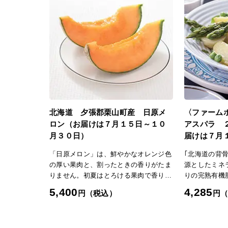
北海道 夕張郡栗山町産 日原メ
〈ファーム
ロン（お届けは７月１５日～１０
アスパラ 
月３０日）
届けは７月
「日原メロン」は、鮮やかなオレンジ色
｢北海道の背
の厚い果肉と、割ったときの香りがたま
源としたミネ
りません。初夏はとろける果肉で香りが
りの完熟有機
高く濃厚な味。8月上旬からはとろりと
た、みずみず
5,400
4,285
円（税込）
円
した濃厚な果汁で後味はさっぱりです。
感、甘みのあ
ください。