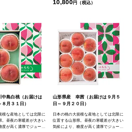
10,800
円（税込）
す。「日本の極み」TOPへ
川中島白桃（お届けは
山形県産 幸茜（お届けは９月５
～８月３１日）
日～９月２０日）
規模な産地としては北限に
日本の桃の大規模な産地としては北限に
県。昼夜の寒暖差が大きい
位置する山形県。昼夜の寒暖差が大きい
糖度が高く濃厚でジューシ
気候により、糖度が高く濃厚でジューシ