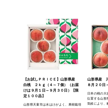
が主流です。【川中島白桃】大玉できめ
が主流です。
細かい濃紅色の果皮と豊かな香りが特
徴。果肉は硬めで歯ごたえがあります
が、完熟すると甘くとろりとした食感
に。果汁も豊富です。「日本の極み」
TOPへ
【お試しＰＲＩＣＥ】山形県産
山形県産 
白桃 ２ｋｇ（４～７個）（お届
８月２０日
けは９月１日～９月３０日）【限
日本の桃の大
定１００品】
位置する山形
気候により、
山形県天童市は水はけがよく、果樹栽培