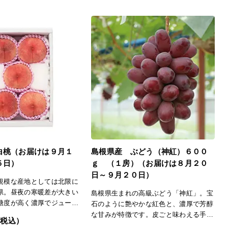
白桃（お届けは９月１
島根県産 ぶどう（神紅）６００
５日）
ｇ （１房）（お届けは８月２０
日～９月２０日）
規模な産地としては北限に
県。昼夜の寒暖差が大きい
島根県生まれの高級ぶどう「神紅」。宝
糖度が高く濃厚でジューシ
石のように艶やかな紅色と、濃厚で芳醇
特徴です。収穫期が遅い品
な甘みが特徴です。皮ごと味わえる手軽
（税込）
っかりとした食感の硬い桃
さも人気で、至福の味わいを堪能できま