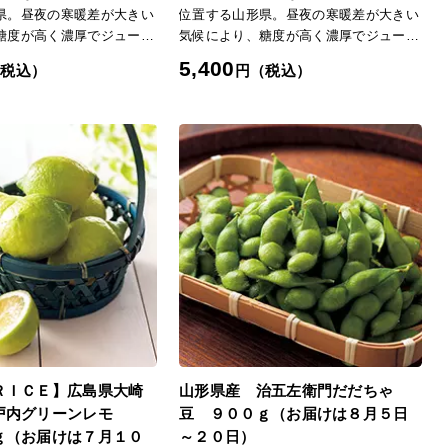
県。昼夜の寒暖差が大きい
位置する山形県。昼夜の寒暖差が大きい
糖度が高く濃厚でジューシ
気候により、糖度が高く濃厚でジューシ
特徴です。収穫期が遅い品
ーな味わいが特徴です。収穫期が遅い品
5,400
（税込）
円（税込）
っかりとした食感の硬い桃
種が多く、しっかりとした食感の硬い桃
【きららのきわみ】鮮やか
が主流です。【青空むすめ】9月が旬の
肉、特有の濃厚で芳醇な香
山形県オリジナル品種。きめが細かく密
のようにトロピカルな風味
な肉質の果肉は、桃ならではの甘みを堪
。強い甘みとほどよい酸味
能できます。熟すととろみが増し、甘く
楽しめます。「日本の極
なめらかな食感です。「日本の極み」
TOPへ
ＲＩＣＥ】広島県大崎
山形県産 治五左衛門だだちゃ
戸内グリーンレモ
豆 ９００ｇ（お届けは８月５日
（お届けは７月１０
～２０日）