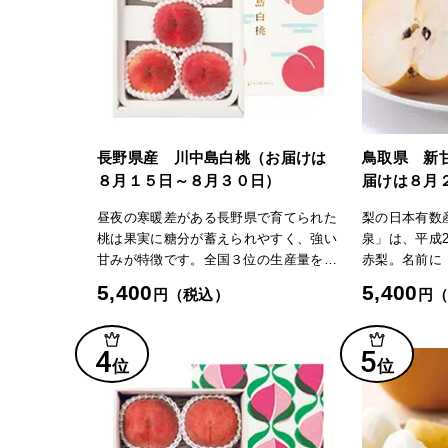
相手別おすすめ商品
全国旅行券 招待券ギフト
北海道旅行券 招待券ギ
友達への結婚祝い
職場への結婚祝い
中国・四国旅行券 招待券
近畿旅行券 招待券ギフト
職場への出産祝い
友達への出産内祝い
ト
長野県産 川中島白桃（お届けは
鳥取県 新
８月１５日～８月３０日）
届けは８月
昼夜の寒暖差がある長野県で育てられた
梨の日本有数
桃は果実に糖分が蓄えられやすく、強い
泉」は、平成
甘みが特徴です。全国３位の生産量を誇
赤梨。名前に
り、「川中島白桃」、「あかつき」、
とおり、糖度
5,400
5,400
円（税込）
円
「なつっこ」など、甘くて歯ごたえの良
特徴です。園
い品種が豊富です。【川中島白桃】大玉
大山から湧き
できめ細かい濃紅色の果皮と豊かな香り
水と、肥沃な
4
5
位
位
が特徴。果肉は硬めで歯ごたえがありま
精込めて育て
すが、完熟すると甘くとろりとした食感
のような歯ざ
に。果汁も豊富です。「日本の極み」
のも魅力。8
TOPへ
しか味わえな