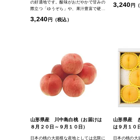
ーな味わいが
の好適地です。酸味がおだやかで甘みの
3,240
円
種が多く、し
際立つ「ゆうぞら」や、果汁豊富で硬め
が主流です。
の食感が特徴の「さくら」を旬に合わせ
3,240
円（税込）
細かい濃紅色
て天童市からお届けします。「日本の極
徴。果肉は硬
み」TOPへ
が、完熟する
に。果汁も豊
TOPへ
山形県産 川中島白桃（お届けは
山形県産 
８月２０日～９月１０日）
は９月１０
日本の桃の大規模な産地としては北限に
日本の桃の大