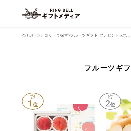
TOP
カテゴリーで探す
フルーツギフト プレゼント人気
内祝い(お返し)
グルメギフト・食べ物
祖父
2,000円以下
ギフト全般
祖母
2,001〜3,000円
洋菓子ギフト
出産内祝い
結婚内祝い
結婚引出物
海鮮ギフト・鮭やカニなどの
6,001～7,000円
結婚祝い
惣菜ギフト・スープやカ
7,001～8,000円
香典返し
魚加工品
フルーツギフ
用途別の相手別おすすめ商品
入園・入学内祝い
ご飯のお供ギフト・佃煮や漬
調味料ギフト・ドレッシ
12,001〜15,000円
15,001〜20,000円
結婚祝いを贈る相手別
結婚内祝いを贈る
物
や醤油
に探す
別に探す
お祝い・お見舞い・プレゼント
おせちギフト・通販
50,001〜80,000円
80,001～100,000円
グッズギフト
1
2
キッチン用品ギフト・フ
結婚祝い
新築・引越し祝い
和食器ギフト・酒器やお皿
位
位
パンやポット
ペットグッズギフト・愛
母の日
父の日
ベビーギフト
愛猫へ
宿泊券ギフト
日帰り温泉ギフト