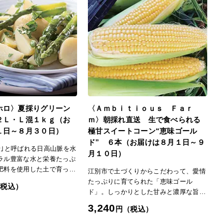
ホロ〉夏採りグリーン
〈Ａｍｂｉｔｉｏｕｓ Ｆａｒ
２Ｌ・Ｌ混１ｋｇ（お
ｍ〉朝採れ直送 生で食べられる
１日～８月３０日）
極甘スイートコーン“恵味ゴール
ド” ６本（お届けは８月１日～９
骨｣と呼ばれる日高山脈を水
月１０日）
ラル豊富な水と栄養たっぷ
肥料を使用した土で育っ
江別市で土づくりからこだわって、愛情
しく、しっかりとした食
たっぷりに育てられた「恵味ゴール
（税込）
るアスパラガスをお楽しみ
ド」。しっかりとした甘みと濃厚な旨み
がぎゅっと詰まったおいしさです。
3,240
円（税込）