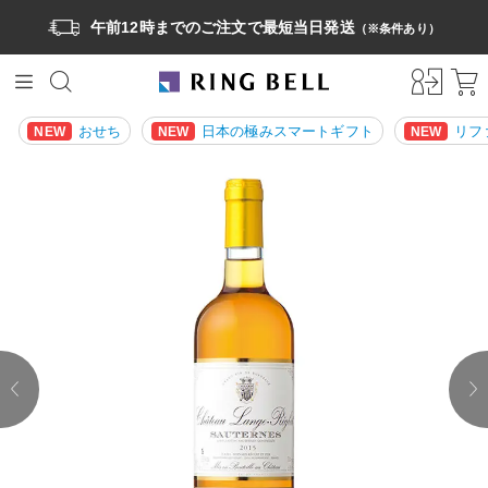
午前12時までのご注文で最短当日発送
（※条件あり）
おせち
日本の極みスマートギフト
リフ
NEW
NEW
NEW
prev