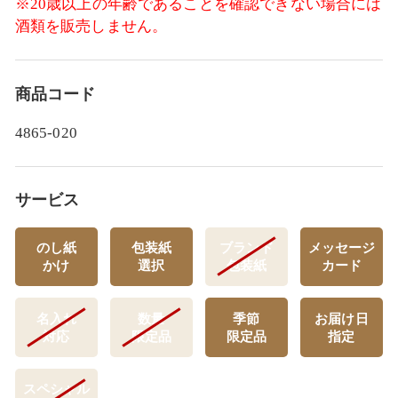
※20歳以上の年齢であることを確認できない場合には
酒類を販売しません。
商品コード
4865-020
サービス
のし紙
包装紙
ブランド
メッセージ
かけ
選択
包装紙
カード
名入れ
数量
季節
お届け日
対応
限定品
限定品
指定
スペシャル