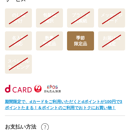
のし紙
包装紙
ブランド
メッセージ
かけ
選択
包装紙
カード
名入れ
数量
季節
お届け日
対応
限定品
限定品
指定
スペシャル
ラッピング
期間限定で、dカードをご利用いただくとdポイントが100円で3
ポイントたまる！＆ポイントのご利用でおトクにお買い物！
お支払い方法