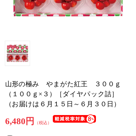
山形の極み やまがた紅王 ３００ｇ
（１００ｇ×３）［ダイヤパック詰］
（お届けは６月１５日～６月３０日）
6,480円
（税込）