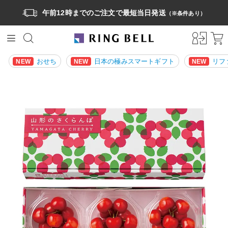
午前12時までのご注文で最短当日発送
（※条件あり）
おせち
日本の極みスマートギフト
リフ
NEW
NEW
NEW