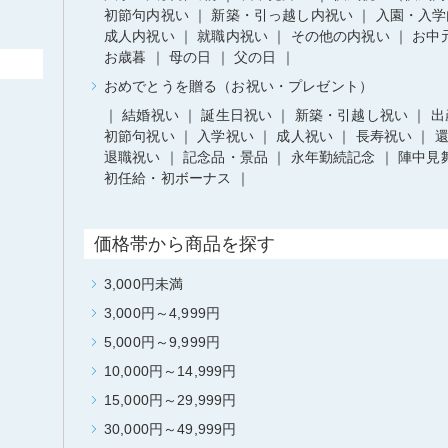
初節句内祝い
新築・引っ越し内祝い
入園・入学
成人内祝い
就職内祝い
その他の内祝い
お中
お歳暮
母の日
父の日
おめでとうを贈る（お祝い・プレゼント）
結婚祝い
誕生日祝い
新築・引越し祝い
出
初節句祝い
入学祝い
成人祝い
長寿祝い
退職祝い
記念品・景品
永年勤続記念
陣中見
初任給・初ボーナス
価格帯から商品を探す
3,000円未満
3,000円～4,999円
5,000円～9,999円
10,000円～14,999円
15,000円～29,999円
30,000円～49,999円