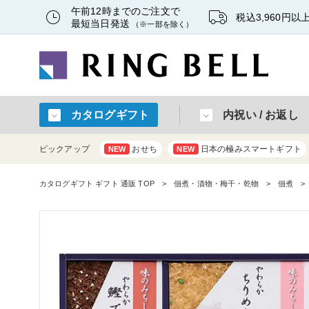
午前12時までのご注文で
税込3,960円
最短当日発送
（※一部を除く）
カタログギフト
内祝い / お返し
ピックアップ
おせち
日本の極みスマートギフト
NEW
NEW
カタログギフト ギフト 通販 TOP
佃煮・漬物・梅干・乾物
佃煮