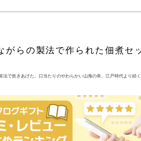
ながらの製法で作られた佃煮セ
の製法で炊きあげた、口当たりのやわらかい山海の幸。江戸時代より続