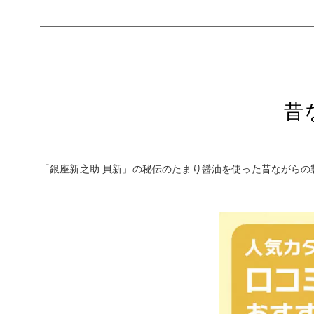
昔
「銀座新之助 貝新」の秘伝のたまり醤油を使った昔ながら