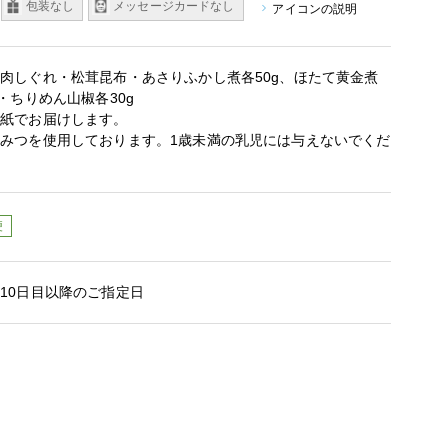
包装なし
メッセージカードなし
アイコンの説明
肉しぐれ・松茸昆布・あさりふかし煮各50g、ほたて黄金煮
・ちりめん山椒各30g
装紙でお届けします。
みつを使用しております。1歳未満の乳児には与えないでくだ
便
10日目以降のご指定日