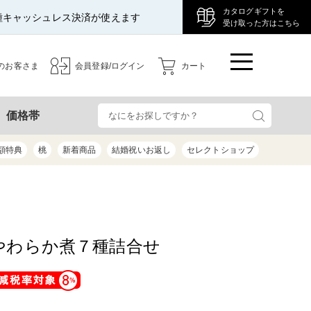
カタログギフトを
種キャッシュレス決済が使えます
受け取った方はこちら
のお客さま
会員登録/ログイン
カート
検
価格帯
額特典
桃
新着商品
結婚祝いお返し
セレクトショップ
やわらか煮７種詰合せ