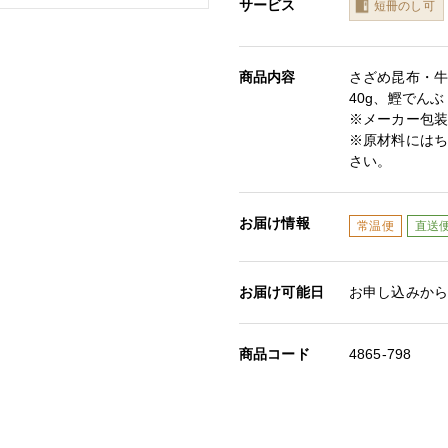
サービス
短冊のし可
商品内容
さざめ昆布・牛
40g、鰹でんぶ
※メーカー包
※原材料にはち
さい。
お届け情報
常温便
直送
お届け可能日
お申し込みから
商品コード
4865-798