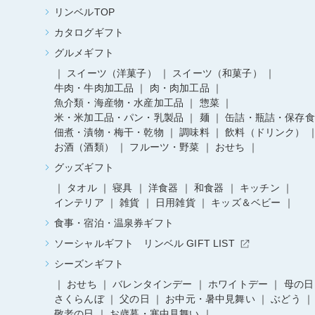
リンベルTOP
カタログギフト
グルメギフト
スイーツ（洋菓子）
スイーツ（和菓子）
牛肉・牛肉加工品
肉・肉加工品
魚介類・海産物・水産加工品
惣菜
米・米加工品・パン・乳製品
麺
缶詰・瓶詰・保存食
佃煮・漬物・梅干・乾物
調味料
飲料（ドリンク）
お酒（酒類）
フルーツ・野菜
おせち
グッズギフト
タオル
寝具
洋食器
和食器
キッチン
インテリア
雑貨
日用雑貨
キッズ＆ベビー
食事・宿泊・温泉券ギフト
ソーシャルギフト リンベル GIFT LIST
シーズンギフト
おせち
バレンタインデー
ホワイトデー
母の日
さくらんぼ
父の日
お中元・暑中見舞い
ぶどう
敬老の日
お歳暮・寒中見舞い