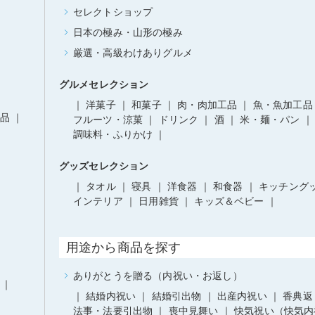
セレクトショップ
日本の極み・山形の極み
厳選・高級わけありグルメ
グルメセレクション
洋菓子
和菓子
肉・肉加工品
魚・魚加工品
品
フルーツ・涼菓
ドリンク
酒
米・麺・パン
調味料・ふりかけ
グッズセレクション
タオル
寝具
洋食器
和食器
キッチング
インテリア
日用雑貨
キッズ＆ベビー
用途から商品を探す
ありがとうを贈る（内祝い・お返し）
結婚内祝い
結婚引出物
出産内祝い
香典返
法事・法要引出物
喪中見舞い
快気祝い（快気内