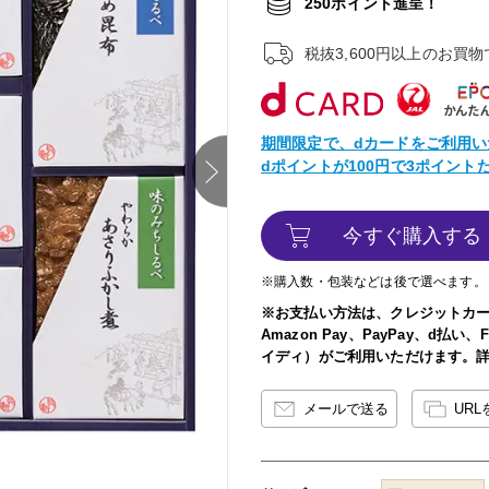
250ポイント進呈！
税抜3,600円以上のお買
期間限定で、dカードをご利用い
dポイントが100円で3ポイン
next
今すぐ購入する
※購入数・包装などは後で選べます。
※お支払い方法は、クレジットカ
Amazon Pay、PayPay、d払
イディ）がご利用いただけます。
メールで送る
UR