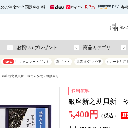
以上のご注文で全国送料無料
各
法人
お祝い / プレゼント
商品カテゴリ
リファスマートギフト
夏ギフト
北海道グルメ便
dカード利用
NEW
銀座新之助貝新 やわらか煮７種詰合せ
送料無料
銀座新之助貝新 
5,400円
（税込）