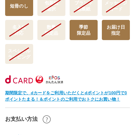
包装紙
ブランド
メッセージ
短冊のし
選択
包装紙
カード
名入れ
数量
季節
お届け日
対応
限定品
限定品
指定
スペシャル
ラッピング
期間限定で、dカードをご利用いただくとdポイントが100円で3
ポイントたまる！＆ポイントのご利用でおトクにお買い物！
お支払い方法