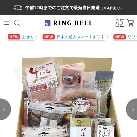
午前12時までのご注文で最短当日発送
（※条件あり）
おせち
日本の極みスマートギフト
リフ
NEW
NEW
NEW
prev