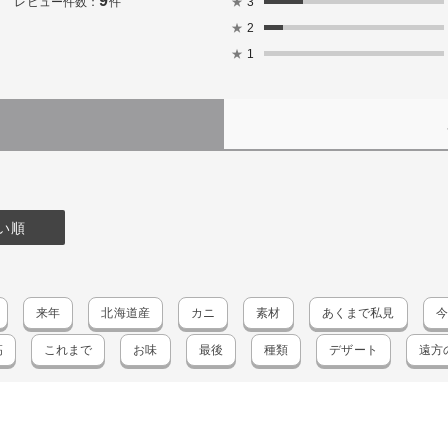
9
★
3
レビュー件数：
件
★
2
★
1
）
い順
来年
北海道産
カニ
素材
あくまで私見
今
高
これまで
お味
最後
種類
デザート
遠方