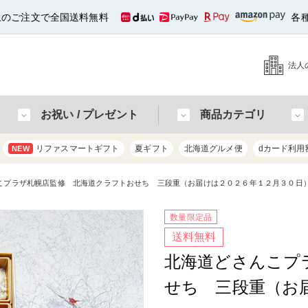
以上のご注文で全国送料無料
各
法人
お祝い / プレゼント
商品カテゴリ
リファスマートギフト
夏ギフト
北海道グルメ便
dカード利用
NEW
こプラザ札幌店監修 北海道クラフトおせち 三段重（お届けは２０２６年１２月３０日
数量限定品
送料無料
北海道どさんこプ
せち 三段重（お