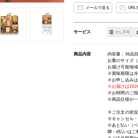
メールで送る
UR
サービス
のし不可
商品内容
内容量：36品
お重のサイズ（約
お届け可能地
※賞味期限は冷凍
※お申し込みは2
※お届けは202
※お時間のご
※商品仕様が
※ご注文の状
※キャンセル・変
※あと払い（ペ
聯・d払いはご