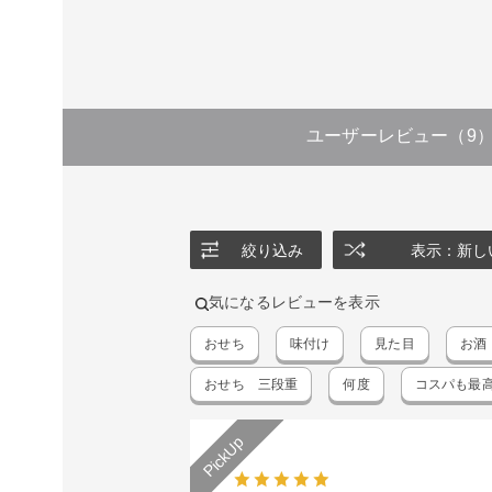
ユーザーレビュー
（9
絞り込み
表示：新し
気になるレビューを表示
おせち
味付け
見た目
お酒
おせち 三段重
何度
コスパも最