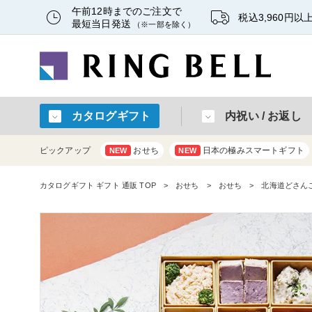
午前12時までのご注文で
税込3,960円
最短当日発送
（※一部を除く）
カタログギフト
内祝い / お返し
ピックアップ
おせち
日本の極みスマートギフト
NEW
NEW
カタログギフト ギフト 通販 TOP
おせち
おせち
北海道どさん