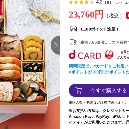
4.2
（9）
レビュ
23,760円
（税込）
1,100ポイント進呈！
税抜3,600円以上のお買
next
期間限定で、dカードをご利用い
dポイントが100円で3ポイン
今すぐ購入する
※購入数・包装などは後で選べます。
※お支払い方法は、クレジットカ
Amazon Pay、PayPay、d払
イディ）がご利用いただけます。