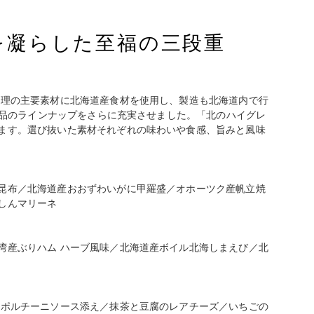
を凝らした至福の三段重
料理の主要素材に北海道産食材を使用し、製造も北海道内で行
6品のラインナップをさらに充実させました。「北のハイグレ
ます。選び抜いた素材それぞれの味わいや食感、旨みと風味
昆布／北海道産おおずわいがに甲羅盛／オホーツク産帆立焼
しんマリーネ
湾産ぶりハム ハーブ風味／北海道産ボイル北海しまえび／北
 ポルチーニソース添え／抹茶と豆腐のレアチーズ／いちごの