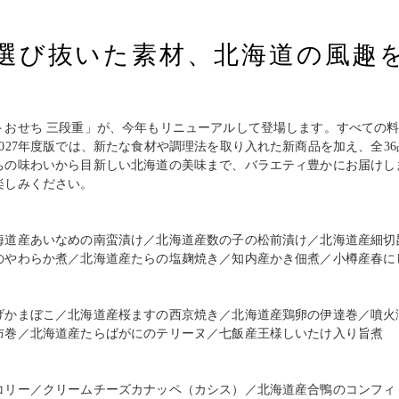
選び抜いた素材、北海道の風趣
トおせち 三段重」が、今年もリニューアルして登場します。すべての
027年度版では、新たな食材や調理法を取り入れた新商品を加え、全3
ちの味わいから目新しい北海道の美味まで、バラエティ豊かにお届けし
楽しみください。
海道産あいなめの南蛮漬け／北海道産数の子の松前漬け／北海道産細切
のやわらか煮／北海道産たらの塩麹焼き／知内産かき佃煮／小樽産春に
げかまぼこ／北海道産桜ますの西京焼き／北海道産鶏卵の伊達巻／噴火
布巻／北海道産たらばがにのテリーヌ／七飯産王様しいたけ入り旨煮
コリー／クリームチーズカナッペ（カシス）／北海道産合鴨のコンフィ