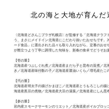
北の海と大地が育んだ
〈北海道どさんこプラザ札幌店〉が監修する「北海道クラフ
う、まさにメイドイン北海道にこだわり抜いたおせちです。2
ード食品」に選出された品々も取り入れながら、定番のおせ
が際立つよう丁寧に調理した旬味を、新春の食卓でどうぞお
【壱の重】
北海道産つぶしぐれ煮／北海道産まだら子と昆布の旨煮／北
き／北海道産味付数の子／北海道産醤油いくら／増毛産たこ
【弐の重】
北海道産明太子の揚げかまぼこ／北海道産とうもろこしの揚
海道産黒豆の煮物／北海道産大豆の湯葉／北海道産にしん昆
【参の重】
岩内産スモークサーモンのリエット／北海道産ボイルブロッ