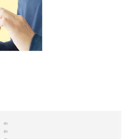
(6)
(0)