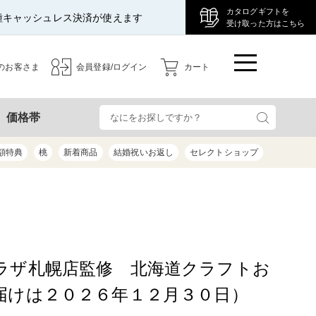
カタログギフトを
種キャッシュレス決済が使えます
受け取った方はこちら
のお客さま
会員登録/ログイン
カート
検
価格帯
額特典
桃
新着商品
結婚祝いお返し
セレクトショップ
）
ラザ札幌店監修 北海道クラフトお
届けは２０２６年１２月３０日）