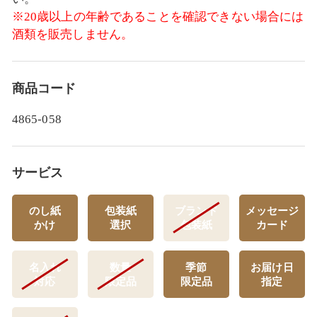
※20歳以上の年齢であることを確認できない場合には
酒類を販売しません。
商品コード
4865-058
サービス
のし紙
包装紙
ブランド
メッセージ
かけ
選択
包装紙
カード
名入れ
数量
季節
お届け日
対応
限定品
限定品
指定