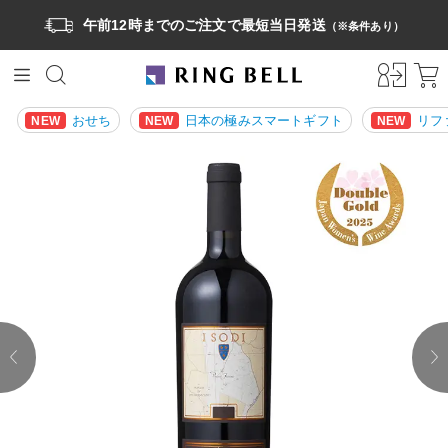
午前12時までのご注文で最短当日発送
（※条件あり）
おせち
日本の極みスマートギフト
リフ
NEW
NEW
NEW
prev