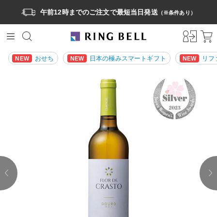
午前12時までのご注文で最短当日発送
（※条件あり）
おせち
日本の極みスマートギフト
リフ
NEW
NEW
NEW
prev