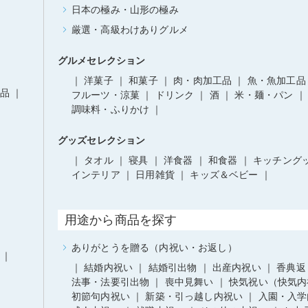
日本の極み・山形の極み
厳選・高級わけありグルメ
グルメセレクション
洋菓子
和菓子
肉・肉加工品
魚・魚加工品
品
フルーツ・涼菓
ドリンク
酒
米・麺・パン
調味料・ふりかけ
グッズセレクション
タオル
寝具
洋食器
和食器
キッチング
インテリア
日用雑貨
キッズ＆ベビー
用途から商品を探す
ありがとうを贈る（内祝い・お返し）
結婚内祝い
結婚引出物
出産内祝い
香典返
法事・法要引出物
喪中見舞い
快気祝い（快気内
初節句内祝い
新築・引っ越し内祝い
入園・入学