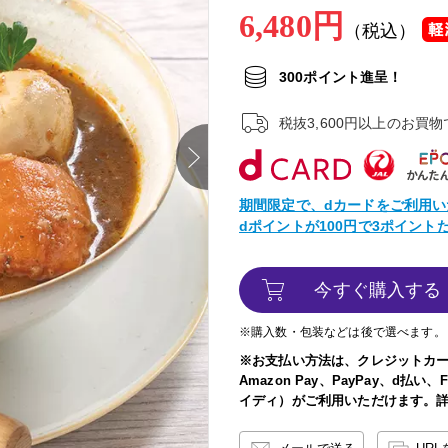
6,480円
（税込）
300ポイント進呈！
税抜3,600円以上のお買
next
期間限定で、dカードをご利用い
dポイントが100円で3ポイン
今すぐ購入する
※購入数・包装などは後で選べます。
※お支払い方法は、クレジットカ
Amazon Pay、PayPay、d払
イディ）がご利用いただけます。