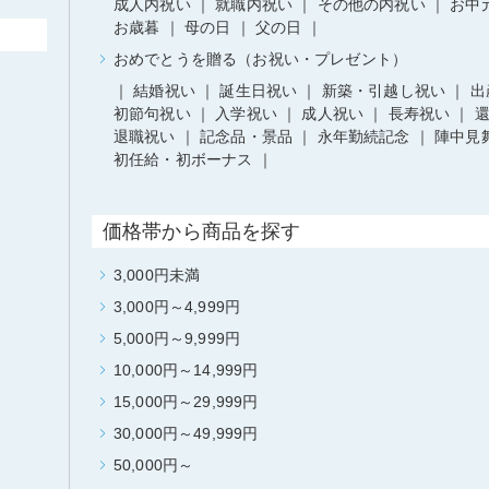
成人内祝い
就職内祝い
その他の内祝い
お中
お歳暮
母の日
父の日
おめでとうを贈る（お祝い・プレゼント）
結婚祝い
誕生日祝い
新築・引越し祝い
出
初節句祝い
入学祝い
成人祝い
長寿祝い
退職祝い
記念品・景品
永年勤続記念
陣中見
初任給・初ボーナス
価格帯から商品を探す
3,000円未満
3,000円～4,999円
5,000円～9,999円
10,000円～14,999円
15,000円～29,999円
30,000円～49,999円
50,000円～