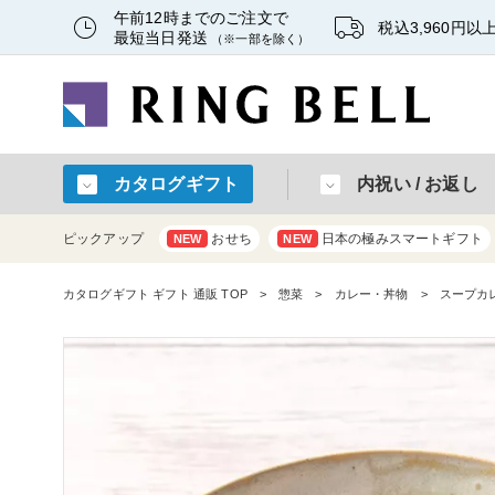
午前12時までのご注文で
税込3,960円
最短当日発送
（※一部を除く）
カタログギフト
内祝い / お返し
ピックアップ
おせち
日本の極みスマートギフト
NEW
NEW
カタログギフト ギフト 通販 TOP
惣菜
カレー・丼物
スープカ