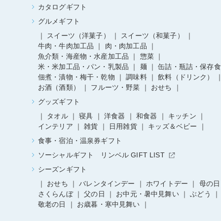
カタログギフト
グルメギフト
スイーツ（洋菓子）
スイーツ（和菓子）
牛肉・牛肉加工品
肉・肉加工品
魚介類・海産物・水産加工品
惣菜
米・米加工品・パン・乳製品
麺
缶詰・瓶詰・保存食
佃煮・漬物・梅干・乾物
調味料
飲料（ドリンク）
お酒（酒類）
フルーツ・野菜
おせち
グッズギフト
タオル
寝具
洋食器
和食器
キッチン
インテリア
雑貨
日用雑貨
キッズ＆ベビー
食事・宿泊・温泉券ギフト
ソーシャルギフト リンベル GIFT LIST
シーズンギフト
おせち
バレンタインデー
ホワイトデー
母の日
さくらんぼ
父の日
お中元・暑中見舞い
ぶどう
敬老の日
お歳暮・寒中見舞い