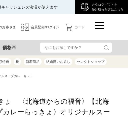
カタログギフトを
種キャッシュレス決済が使えます
受け取った方はこちら
のお客さま
会員登録/ログイン
カート
検
価格帯
額特典
桃
新着商品
結婚祝いお返し
セレクトショップ
ナルスープカレーセット
きょ 〈北海道からの福音〉【北海
プカレーらっきょ〉オリジナルスー