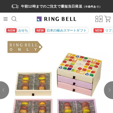
午前12時までのご注文で最短当日発送
（※条件あり）
おせち
日本の極みスマートギフト
リフ
NEW
NEW
NEW
prev