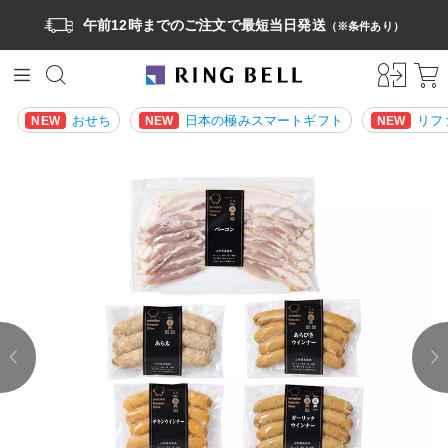
午前12時までのご注文で最短当日発送
（※条件あり）
おせち
日本の極みスマートギフト
リフ
NEW
NEW
NEW
prev