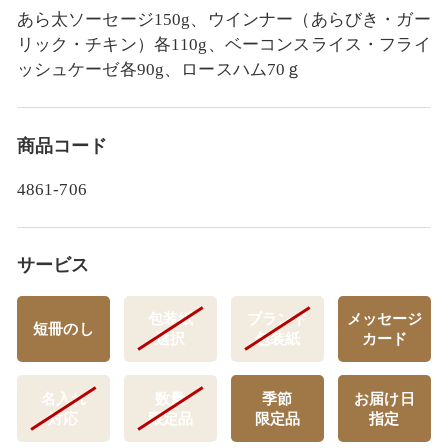
あら太ソーセージ150g、ウインナー（あらびき・ガー
リック・チキン）各110g、ベーコンスライス・フライ
ッシュケーゼ各90g、ロースハム70ｇ
商品コード
4861-706
サービス
包装紙
ブランド
メッセージ
短冊のし
選択
包装紙
カード
名入れ
数量
季節
お届け日
対応
限定品
限定品
指定