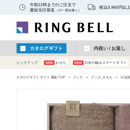
午前12時までのご注文で
税込3,960円
最短当日発送
（※一部を除く）
カタログギフト
内祝い / お返し
ピックアップ
おせち
日本の極みスマートギフト
NEW
NEW
カタログギフト ギフト 通販 TOP
グッズ
グッズ_タオル
今治