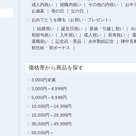
成人内祝い
就職内祝い
その他の内祝い
お中
お歳暮
母の日
父の日
おめでとうを贈る（お祝い・プレゼント）
結婚祝い
誕生日祝い
新築・引越し祝い
出
初節句祝い
入学祝い
成人祝い
長寿祝い
退職祝い
記念品・景品
永年勤続記念
陣中見
初任給・初ボーナス
価格帯から商品を探す
3,000円未満
3,000円～4,999円
5,000円～9,999円
10,000円～14,999円
15,000円～29,999円
30,000円～49,999円
50,000円～