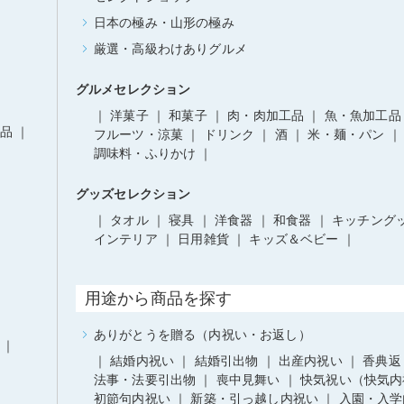
日本の極み・山形の極み
厳選・高級わけありグルメ
グルメセレクション
洋菓子
和菓子
肉・肉加工品
魚・魚加工品
品
フルーツ・涼菓
ドリンク
酒
米・麺・パン
調味料・ふりかけ
グッズセレクション
タオル
寝具
洋食器
和食器
キッチング
インテリア
日用雑貨
キッズ＆ベビー
用途から商品を探す
ありがとうを贈る（内祝い・お返し）
結婚内祝い
結婚引出物
出産内祝い
香典返
法事・法要引出物
喪中見舞い
快気祝い（快気内
初節句内祝い
新築・引っ越し内祝い
入園・入学