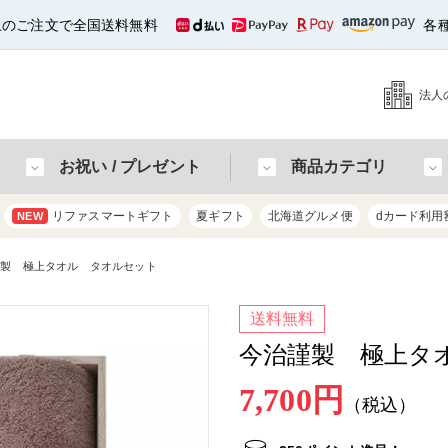
以上のご注文で全国送料無料
各
法人
お祝い / プレゼント
商品カテゴリ
リファスマートギフト
夏ギフト
北海道グルメ便
dカード利用
NEW
謹製 極上タオル タオルセット
送料無料
今治謹製 極上タ
7,700円
（税込）