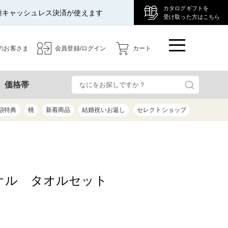
カタログギフトを
種キャッシュレス決済が使えます
受け取った方はこちら
のお客さま
会員登録/ログイン
カート
検
価格帯
額特典
桃
新着商品
結婚祝いお返し
セレクトショップ
オル タオルセット