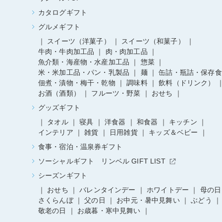
カタログギフト
グルメギフト
スイーツ（洋菓子）
スイーツ（和菓子）
牛肉・牛肉加工品
肉・肉加工品
魚介類・海産物・水産加工品
惣菜
米・米加工品・パン・乳製品
麺
缶詰・瓶詰・保存食
佃煮・漬物・梅干・乾物
調味料
飲料（ドリンク）
お酒（酒類）
フルーツ・野菜
おせち
グッズギフト
タオル
寝具
洋食器
和食器
キッチン
インテリア
雑貨
日用雑貨
キッズ＆ベビー
食事・宿泊・温泉券ギフト
ソーシャルギフト リンベル GIFT LIST
シーズンギフト
おせち
バレンタインデー
ホワイトデー
母の日
さくらんぼ
父の日
お中元・暑中見舞い
ぶどう
敬老の日
お歳暮・寒中見舞い