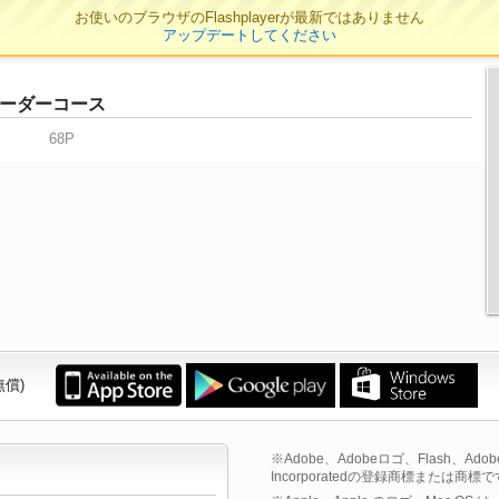
お使いのブラウザのFlashplayerが最新ではありません
アップデートしてください
ーダーコース
68P
無償)
※Adobe、Adobeロゴ、Flash、Adobe F
Incorporatedの登録商標または商標