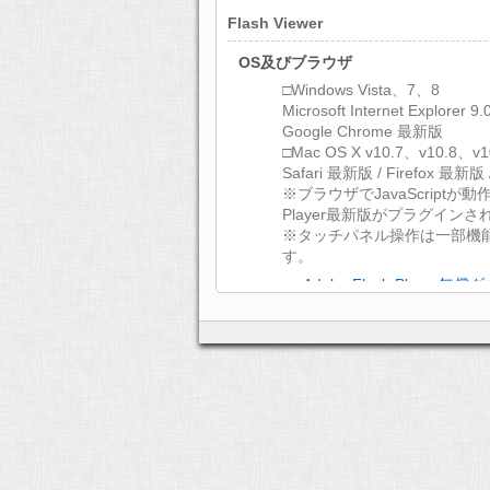
Flash Viewer
OS及びブラウザ
□Windows Vista、7、8
Microsoft Internet Explorer 
Google Chrome 最新版
□Mac OS X v10.7、v10.8、v1
Safari 最新版 / Firefox 最新版
※ブラウザでJavaScriptが動作
Player最新版がプラグイン
※タッチパネル操作は一部機
す。
>> Adobe Flash Player
文字コード
UTF-8
ディスプレイ
XGA（1024×768）以上
通信環境
ADSL 以上のインターネット
HTML5 Viewer